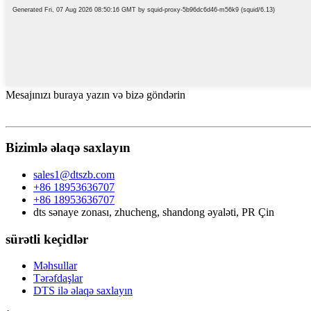
Mesajınızı buraya yazın və bizə göndərin
Bizimlə əlaqə saxlayın
sales1@dtszb.com
+86 18953636707
+86 18953636707
dts sənaye zonası, zhucheng, shandong əyaləti, PR Çin
sürətli keçidlər
Məhsullar
Tərəfdaşlar
DTS ilə əlaqə saxlayın