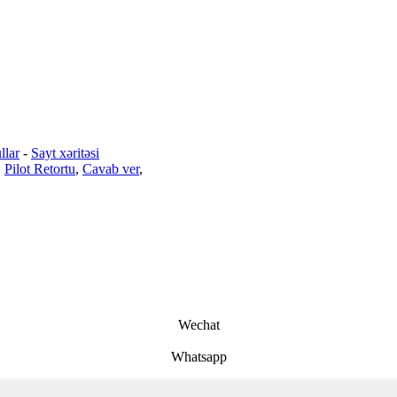
llar
-
Sayt xəritəsi
,
Pilot Retortu
,
Cavab ver
,
Wechat
Whatsapp