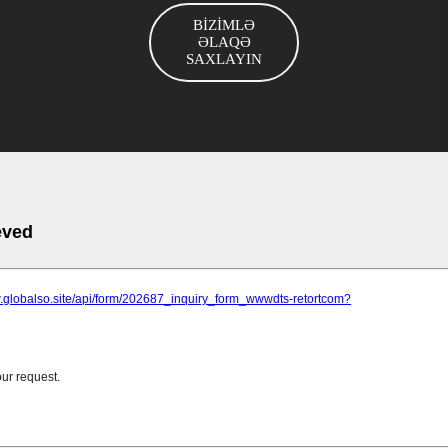
BİZİMLƏ
ƏLAQƏ
SAXLAYIN