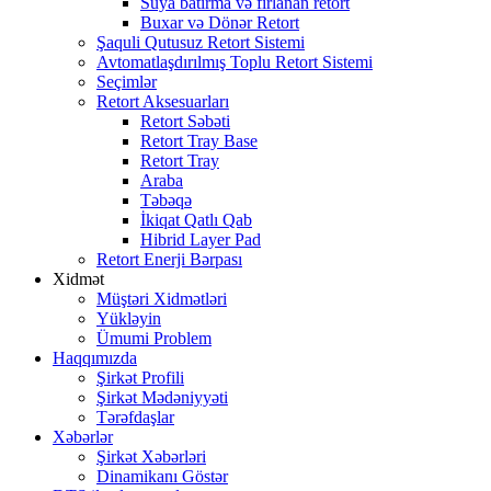
Suya batırma və fırlanan retort
Buxar və Dönər Retort
Şaquli Qutusuz Retort Sistemi
Avtomatlaşdırılmış Toplu Retort Sistemi
Seçimlər
Retort Aksesuarları
Retort Səbəti
Retort Tray Base
Retort Tray
Araba
Təbəqə
İkiqat Qatlı Qab
Hibrid Layer Pad
Retort Enerji Bərpası
Xidmət
Müştəri Xidmətləri
Yükləyin
Ümumi Problem
Haqqımızda
Şirkət Profili
Şirkət Mədəniyyəti
Tərəfdaşlar
Xəbərlər
Şirkət Xəbərləri
Dinamikanı Göstər