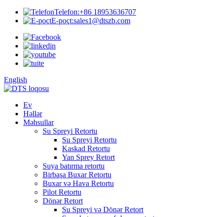
Telefon:
+86 18953636707
E-poçt:
sales1@dtszb.com
English
Ev
Həllər
Məhsullar
Su Spreyi Retortu
Su Spreyi Retortu
Kaskad Retortu
Yan Sprey Retort
Suya batırma retortu
Birbaşa Buxar Retortu
Buxar və Hava Retortu
Pilot Retortu
Dönər Retort
Su Spreyi və Dönər Retort