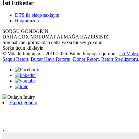
İsti Etiketlər
DTS ilə əlaqə saxlayın
Haqqımızda
SORĞU GÖNDƏRİN:
DAHA ÇOX MƏLUMAT ALMAĞA HAZIRSINIZ
Son nəticəni görməkdən daha yaxşı bir şey yoxdur.
Sorğu üçün klikləyin
© Müəllif hüquqları - 2010-2026: Bütün hüquqlar qorunur.
İsti Məhsu
Şaquli Retort
,
Buxar Hava Retortu
,
Dönər Retort
,
Retort Sterilizatoru
E-poçt göndər
x