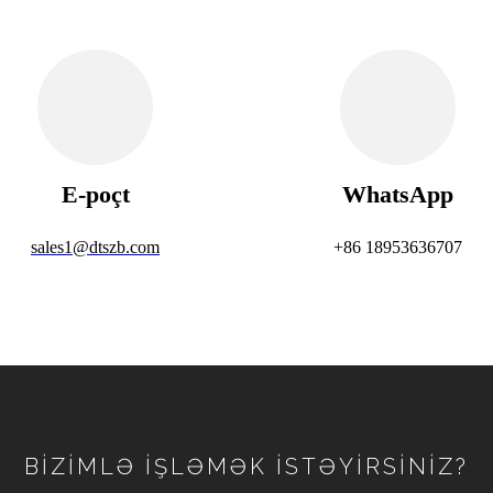
E-poçt
WhatsApp
sales1@dtszb.com
+86 18953636707
BİZİMLƏ İŞLƏMƏK İSTƏYİRSİNİZ?