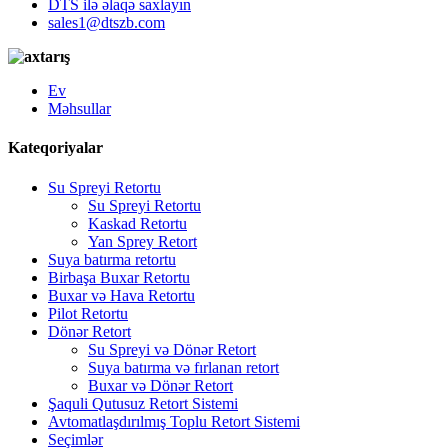
DTS ilə əlaqə saxlayın
sales1@dtszb.com
Ev
Məhsullar
Kateqoriyalar
Su Spreyi Retortu
Su Spreyi Retortu
Kaskad Retortu
Yan Sprey Retort
Suya batırma retortu
Birbaşa Buxar Retortu
Buxar və Hava Retortu
Pilot Retortu
Dönər Retort
Su Spreyi və Dönər Retort
Suya batırma və fırlanan retort
Buxar və Dönər Retort
Şaquli Qutusuz Retort Sistemi
Avtomatlaşdırılmış Toplu Retort Sistemi
Seçimlər