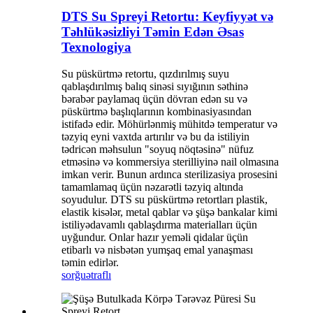
DTS Su Spreyi Retortu: Keyfiyyət və
Təhlükəsizliyi Təmin Edən Əsas
Texnologiya
Su püskürtmə retortu, qızdırılmış suyu
qablaşdırılmış balıq sinəsi sıyığının səthinə
bərabər paylamaq üçün dövran edən su və
püskürtmə başlıqlarının kombinasiyasından
istifadə edir. Möhürlənmiş mühitdə temperatur və
təzyiq eyni vaxtda artırılır və bu da istiliyin
tədricən məhsulun "soyuq nöqtəsinə" nüfuz
etməsinə və kommersiya sterilliyinə nail olmasına
imkan verir. Bunun ardınca sterilizasiya prosesini
tamamlamaq üçün nəzarətli təzyiq altında
soyudulur. DTS su püskürtmə retortları plastik,
elastik kisələr, metal qablar və şüşə bankalar kimi
istiliyədavamlı qablaşdırma materialları üçün
uyğundur. Onlar hazır yeməli qidalar üçün
etibarlı və nisbətən yumşaq emal yanaşması
təmin edirlər.
sorğu
ətraflı