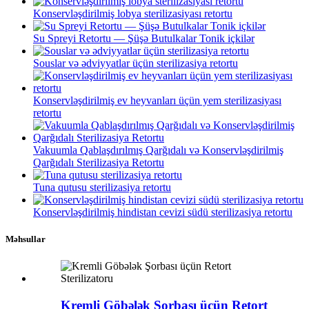
Konservləşdirilmiş lobya sterilizasiyası retortu
Su Spreyi Retortu — Şüşə Butulkalar Tonik içkilər
Souslar və ədviyyatlar üçün sterilizasiya retortu
Konservləşdirilmiş ev heyvanları üçün yem sterilizasiyası
retortu
Vakuumla Qablaşdırılmış Qarğıdalı və Konservləşdirilmiş
Qarğıdalı Sterilizasiya Retortu
Tuna qutusu sterilizasiya retortu
Konservləşdirilmiş hindistan cevizi südü sterilizasiya retortu
Məhsullar
Kremli Göbələk Şorbası üçün Retort