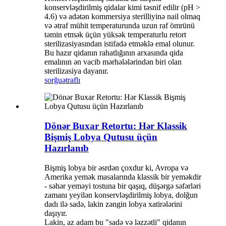
konservləşdirilmiş qidalar kimi təsnif edilir (pH >
4.6) və adətən kommersiya sterilliyinə nail olmaq
və ətraf mühit temperaturunda uzun raf ömrünü
təmin etmək üçün yüksək temperaturlu retort
sterilizasiyasından istifadə etməklə emal olunur.
Bu hazır qidanın rahatlığının arxasında qida
emalının ən vacib mərhələlərindən biri olan
sterilizasiya dayanır.
sorğu
ətraflı
Dönər Buxar Retortu: Hər Klassik
Bişmiş Lobya Qutusu üçün
Hazırlanıb
Bişmiş lobya bir əsrdən çoxdur ki, Avropa və
Amerika yemək masalarında klassik bir yeməkdir
- səhər yeməyi tostuna bir qaşıq, düşərgə səfərləri
zamanı yeyilən konservləşdirilmiş lobya, dolğun
dadı ilə sadə, lakin zəngin lobya xatirələrini
daşıyır.
Lakin, az adam bu "sadə və ləzzətli" qidanın