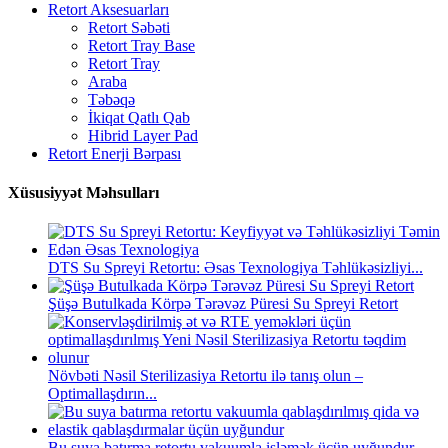
Retort Aksesuarları
Retort Səbəti
Retort Tray Base
Retort Tray
Araba
Təbəqə
İkiqat Qatlı Qab
Hibrid Layer Pad
Retort Enerji Bərpası
Xüsusiyyət Məhsulları
DTS Su Spreyi Retortu: Əsas Texnologiya Təhlükəsizliyi...
Şüşə Butulkada Körpə Tərəvəz Püresi Su Spreyi Retort
Növbəti Nəsil Sterilizasiya Retortu ilə tanış olun –
Optimallaşdırın...
Bu suya batırma retortu vakuumla işləmək üçün uyğundur...