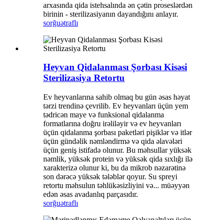
arxasında qida istehsalında ən çətin proseslərdən
birinin - sterilizasiyanın dayandığını anlayır.
sorğu
ətraflı
Heyvan Qidalanması Şorbası Kisəsi
Sterilizasiya Retortu
Ev heyvanlarına sahib olmaq bu gün əsas həyat
tərzi trendinə çevrilib. Ev heyvanları üçün yem
tədricən maye və funksional qidalanma
formatlarına doğru irəliləyir və ev heyvanları
üçün qidalanma şorbası paketləri pişiklər və itlər
üçün gündəlik nəmləndirmə və qida əlavələri
üçün geniş istifadə olunur. Bu məhsullar yüksək
nəmlik, yüksək protein və yüksək qida sıxlığı ilə
xarakterizə olunur ki, bu da mikrob nəzarətinə
son dərəcə yüksək tələblər qoyur. Su spreyi
retortu məhsulun təhlükəsizliyini və... müəyyən
edən əsas avadanlıq parçasıdır.
sorğu
ətraflı