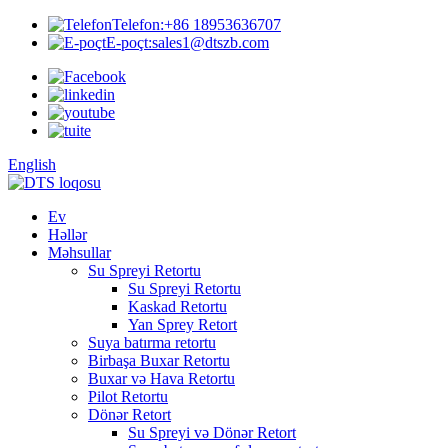
Telefon:
+86 18953636707
E-poçt:
sales1@dtszb.com
English
Ev
Həllər
Məhsullar
Su Spreyi Retortu
Su Spreyi Retortu
Kaskad Retortu
Yan Sprey Retort
Suya batırma retortu
Birbaşa Buxar Retortu
Buxar və Hava Retortu
Pilot Retortu
Dönər Retort
Su Spreyi və Dönər Retort