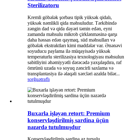
Sterilizatoru
Kremli göbələk şorbası tipik yüksək qidalı,
yüksək nəmlikli qida məhsuludur. Tərkibində
zəngin dad və qida dəyəri təmin edən, eyni
zamanda məhsulu mikrob çirklənməsinə qarşı
daha həssas edən qaymaq, süd məhsulları və
göbələk ekstraktları kimi maddələr var. Ənənəvi
soyuducu paylama ilə müqayisədə yüksək
temperaturlu sterilizasiya texnologiyası məhsulun
sabitliyini əhəmiyyətli dərəcədə yaxşılaşdıra, raf
ömrünü uzada və soyuq zəncirli saxlama və
transplantasiya ilə əlaqəli xərcləri azalda bilər...
sorğu
ətraflı
Buxarla işləyən retort: ​​Premium
konservləşdirilmiş sardina üçün
nəzərdə tutulmuşdur
Konservləşdirilmiş sardina az turşulu