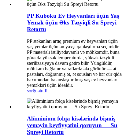
PP Kuboku Ev Heyvanları üçün Yaş
Yemək üçün Əks Təzyiqli Su Spreyi
Retortu
PP stəkanları artıq premium ev heyvanları üçün
yaş yemlər üçün ən yaxşı qablaşdırma seçimidir.
PP materialı istiliyədavamlı və möhkəmdir, buna
görə də yüksək temperaturda, yüksək təzyiqli
sterilizasiyaya davam gətirə bilir. Yüngüldür,
möhkəm bağlanır və rəflərdə əla görünür — ət
pastaları, doğranmış ət, ət sousları və hər cür qida
baxımından balanslaşdırılmış yaş ev heyvanları
yeməkləri üçün idealdır.
sorğu
ətraflı
Alüminium folqa kisələrində bişmiş
yeməyin keyfiyyətini qoruyun — Su
Spreyi Retortu