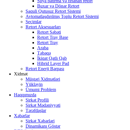
Suya batırma və fırlanan retort
Buxar və Dönər Retort
Şaquli Qutusuz Retort Sistemi
Avtomatlaşdırılmış Toplu Retort Sistemi
Seçimlər
Retort Aksesuarları
Retort Səbəti
Retort Tray Base
Retort Tray
Araba
Təbəqə
İkiqat Qatlı Qab
Hibrid Layer Pad
Retort Enerji Bərpası
Xidmət
Müştəri Xidmətləri
Yükləyin
Ümumi Problem
Haqqımızda
Şirkət Profili
Şirkət Mədəniyyəti
Tərəfdaşlar
Xəbərlər
Şirkət Xəbərləri
Dinamikanı Göstər