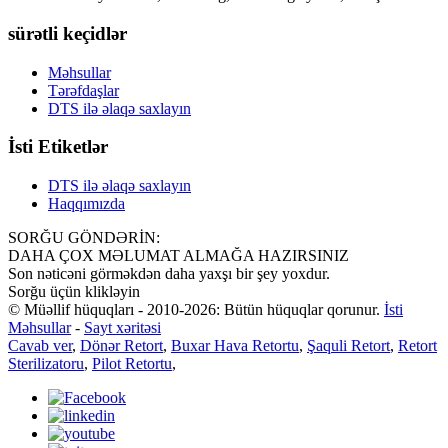
sürətli keçidlər
Məhsullar
Tərəfdaşlar
DTS ilə əlaqə saxlayın
İsti Etiketlər
DTS ilə əlaqə saxlayın
Haqqımızda
SORĞU GÖNDƏRİN:
DAHA ÇOX MƏLUMAT ALMAĞA HAZIRSINIZ
Son nəticəni görməkdən daha yaxşı bir şey yoxdur.
Sorğu üçün klikləyin
© Müəllif hüquqları - 2010-2026: Bütün hüquqlar qorunur.
İsti
Məhsullar
-
Sayt xəritəsi
Cavab ver
,
Dönər Retort
,
Buxar Hava Retortu
,
Şaquli Retort
,
Retort
Sterilizatoru
,
Pilot Retortu
,