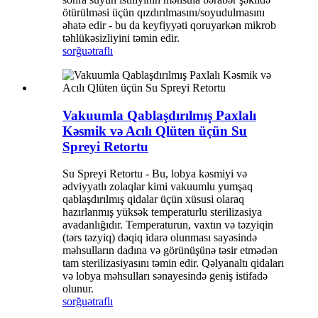
ötürülməsi üçün qızdırılmasını/soyudulmasını
əhatə edir - bu da keyfiyyəti qoruyarkən mikrob
təhlükəsizliyini təmin edir.
sorğu
ətraflı
Vakuumla Qablaşdırılmış Paxlalı
Kəsmik və Acılı Qlüten üçün Su
Spreyi Retortu
Su Spreyi Retortu - Bu, lobya kəsmiyi və
ədviyyatlı zolaqlar kimi vakuumlu yumşaq
qablaşdırılmış qidalar üçün xüsusi olaraq
hazırlanmış yüksək temperaturlu sterilizasiya
avadanlığıdır. Temperaturun, vaxtın və təzyiqin
(tərs təzyiq) dəqiq idarə olunması sayəsində
məhsulların dadına və görünüşünə təsir etmədən
tam sterilizasiyasını təmin edir. Qəlyanaltı qidaları
və lobya məhsulları sənayesində geniş istifadə
olunur.
sorğu
ətraflı