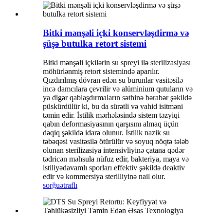
Bitki mənşəli içki konservləşdirmə və
şüşə butulka retort sistemi
Bitki mənşəli içkilərin su spreyi ilə sterilizasiyası
möhürlənmiş retort sistemində aparılır.
Qızdırılmış dövran edən su burunlar vasitəsilə
incə damcılara çevrilir və alüminium qutuların və
ya digər qablaşdırmaların səthinə bərabər şəkildə
püskürdülür ki, bu da sürətli və vahid isitməni
təmin edir. İstilik mərhələsində sistem təzyiqi
qabın deformasiyasının qarşısını almaq üçün
dəqiq şəkildə idarə olunur. İstilik nazik su
təbəqəsi vasitəsilə ötürülür və soyuq nöqtə tələb
olunan sterilizasiya intensivliyinə çatana qədər
tədricən məhsula nüfuz edir, bakteriya, maya və
istiliyədavamlı sporları effektiv şəkildə deaktiv
edir və kommersiya sterilliyinə nail olur.
sorğu
ətraflı