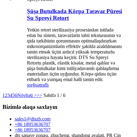
Şüşə Butulkada Körpə Tərəvəz Püresi
Su Spreyi Retort
Yetkin retort sterilizasiya prosesindən istifadə
edən bu sistem, tərəvəzlərin təbii teksturasının və
qida tərkibinin qorunmasını optimallaşdırarkən
mikroorqanizmlərin effektiv şəkildə azaldılmasını
təmin etmək üçün ardıcıl yüksək temperaturlu
sterilizasiya həyata keçirir. DTS Su Spreyi
Retortu plastik, elastik kisələr, metal qablar və
şüşə butulkalar kimi istiliyədavamlı qablaşdırma
materialları üçün uyğundur. Körpə qidası üçün
etibarlı və yumşaq emal həlli təmin edir.
sorğu
ətraflı
1
2
3
4
5
6
Növbəti >
>>
Səhifə 1 / 6
Bizimlə əlaqə saxlayın
sales1@dtszb.com
+86 18953636707
+86 18953636707
dts sənaye zonası, zhucheng, shandong əyaləti, PR Çin