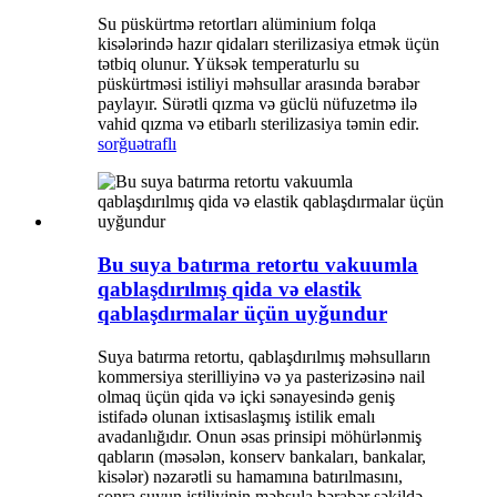
Su püskürtmə retortları alüminium folqa
kisələrində hazır qidaları sterilizasiya etmək üçün
tətbiq olunur. Yüksək temperaturlu su
püskürtməsi istiliyi məhsullar arasında bərabər
paylayır. Sürətli qızma və güclü nüfuzetmə ilə
vahid qızma və etibarlı sterilizasiya təmin edir.
sorğu
ətraflı
Bu suya batırma retortu vakuumla
qablaşdırılmış qida və elastik
qablaşdırmalar üçün uyğundur
Suya batırma retortu, qablaşdırılmış məhsulların
kommersiya sterilliyinə və ya pasterizəsinə nail
olmaq üçün qida və içki sənayesində geniş
istifadə olunan ixtisaslaşmış istilik emalı
avadanlığıdır. Onun əsas prinsipi möhürlənmiş
qabların (məsələn, konserv bankaları, bankalar,
kisələr) nəzarətli su hamamına batırılmasını,
sonra suyun istiliyinin məhsula bərabər şəkildə