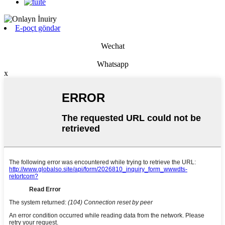
E-poçt göndər
Wechat
Whatsapp
x