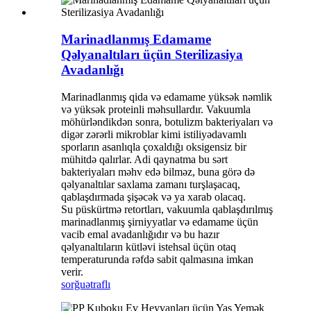
Marinadlanmış Edamame
Qəlyanaltıları üçün Sterilizasiya
Avadanlığı
Marinadlanmış qida və edamame yüksək nəmlik
və yüksək proteinli məhsullardır. Vakuumla
möhürləndikdən sonra, botulizm bakteriyaları və
digər zərərli mikroblar kimi istiliyədavamlı
sporların asanlıqla çoxaldığı oksigensiz bir
mühitdə qalırlar. Adi qaynatma bu sərt
bakteriyaları məhv edə bilməz, buna görə də
qəlyanaltılar saxlama zamanı turşlaşacaq,
qablaşdırmada şişəcək və ya xarab olacaq.
Su püskürtmə retortları, vakuumla qablaşdırılmış
marinadlanmış şirniyyatlar və edamame üçün
vacib emal avadanlığıdır və bu hazır
qəlyanaltıların kütləvi istehsal üçün otaq
temperaturunda rəfdə sabit qalmasına imkan
verir.
sorğu
ətraflı