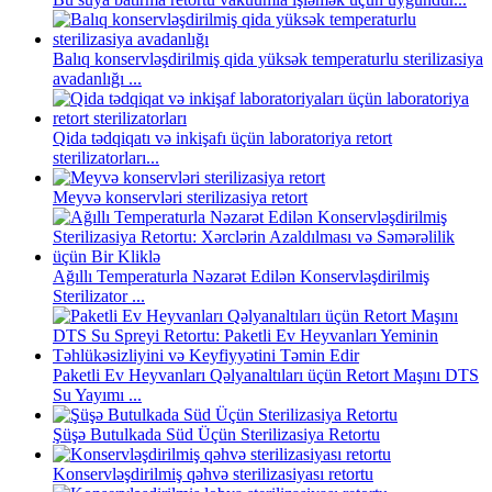
Balıq konservləşdirilmiş qida yüksək temperaturlu sterilizasiya
avadanlığı ...
Qida tədqiqatı və inkişafı üçün laboratoriya retort
sterilizatorları...
Meyvə konservləri sterilizasiya retort
Ağıllı Temperaturla Nəzarət Edilən Konservləşdirilmiş
Sterilizator ...
Paketli Ev Heyvanları Qəlyanaltıları üçün Retort Maşını DTS
Su Yayımı ...
Şüşə Butulkada Süd Üçün Sterilizasiya Retortu
Konservləşdirilmiş qəhvə sterilizasiyası retortu