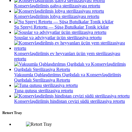
Konservləşdirilmiş qəhvə sterilizasiyası retortu
Konservləşdirilmiş lobya sterilizasiyası retortu
Su Spreyi Retortu — Şüşə Butulkalar Tonik içkilər
Souslar və ədviyyatlar üçün sterilizasiya retortu
Konservləşdirilmiş ev heyvanları üçün yem sterilizasiyası
retortu
Vakuumla Qablaşdırılmış Qarğıdalı və Konservləşdirilmiş
Qarğıdalı Sterilizasiya Retortu
Tuna qutusu sterilizasiya retortu
Konservləşdirilmiş hindistan cevizi südü sterilizasiya retortu
Retort Tray