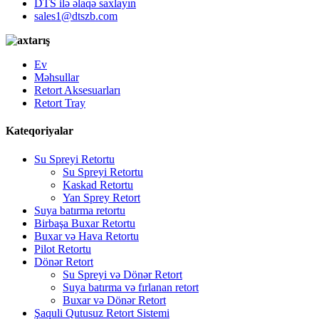
DTS ilə əlaqə saxlayın
sales1@dtszb.com
Ev
Məhsullar
Retort Aksesuarları
Retort Tray
Kateqoriyalar
Su Spreyi Retortu
Su Spreyi Retortu
Kaskad Retortu
Yan Sprey Retort
Suya batırma retortu
Birbaşa Buxar Retortu
Buxar və Hava Retortu
Pilot Retortu
Dönər Retort
Su Spreyi və Dönər Retort
Suya batırma və fırlanan retort
Buxar və Dönər Retort
Şaquli Qutusuz Retort Sistemi