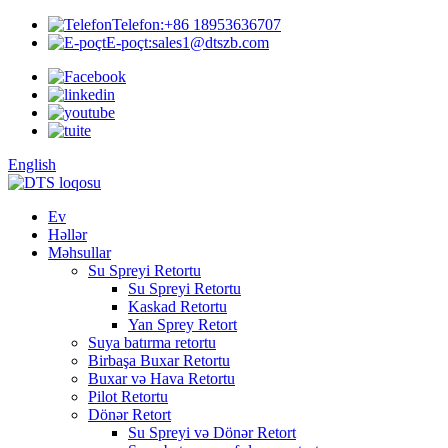
Telefon:
+86 18953636707
E-poçt:
sales1@dtszb.com
English
Ev
Həllər
Məhsullar
Su Spreyi Retortu
Su Spreyi Retortu
Kaskad Retortu
Yan Sprey Retort
Suya batırma retortu
Birbaşa Buxar Retortu
Buxar və Hava Retortu
Pilot Retortu
Dönər Retort
Su Spreyi və Dönər Retort