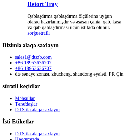
Retort Tray
Qablaşdırma qablaşdırma ölçülərinə uyğun
olaraq hazırlanmışdır və əsasən çanta, qab, kasa
və qab qablaşdırması üçün istifadə olunur.
sorğu
ətraflı
Bizimlə əlaqə saxlayın
sales1@dtszb.com
+86 18953636707
+86 18953636707
dts sənaye zonası, zhucheng, shandong əyaləti, PR Çin
sürətli keçidlər
Məhsullar
Tərəfdaşlar
DTS ilə əlaqə saxlayın
İsti Etiketlər
DTS ilə əlaqə saxlayın
Haqqımızda