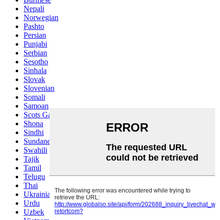
Nepali
Norwegian
Pashto
Persian
Punjabi
Serbian
Sesotho
Sinhala
Slovak
Slovenian
Somali
Samoan
Scots Gaelic
Shona
Sindhi
Sundanese
Swahili
Tajik
Tamil
Telugu
Thai
Ukrainian
Urdu
Uzbek