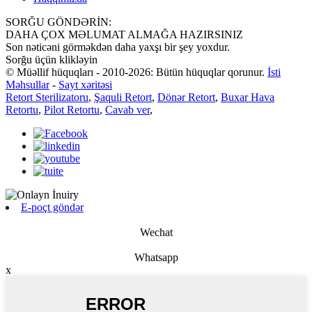
SORĞU GÖNDƏRİN:
DAHA ÇOX MƏLUMAT ALMAĞA HAZIRSINIZ
Son nəticəni görməkdən daha yaxşı bir şey yoxdur.
Sorğu üçün klikləyin
© Müəllif hüquqları - 2010-2026: Bütün hüquqlar qorunur.
İsti
Məhsullar
-
Sayt xəritəsi
Retort Sterilizatoru
,
Şaquli Retort
,
Dönər Retort
,
Buxar Hava
Retortu
,
Pilot Retortu
,
Cavab ver
,
E-poçt göndər
Wechat
Whatsapp
x