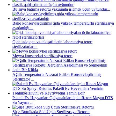
Bu suya batırma retortu vakuumla işləmək üçün uyğundur...
Balıq konservləşdirilmiş qida yüksək temperaturlu sterilizasiya
avadanlığı ...
Qida tədqiqatı və inkişafı üçün laboratoriya retort
sterilizatorları...
Meyvə konservləri sterilizasiya retort
Ağıllı Temperaturla Nəzarət Edilən Konservləşdirilmiş
Sterilizator ...
Paketli Ev Heyvanları Qəlyanaltıları üçün Retort Maşını DTS
Su Yayımı ...
Şüşə Butulkada Süd Üçün Sterilizasiya Retortu