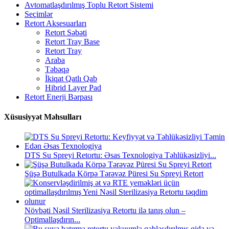
Avtomatlaşdırılmış Toplu Retort Sistemi
Seçimlər
Retort Aksesuarları
Retort Səbəti
Retort Tray Base
Retort Tray
Araba
Təbəqə
İkiqat Qatlı Qab
Hibrid Layer Pad
Retort Enerji Bərpası
Xüsusiyyət Məhsulları
DTS Su Spreyi Retortu: Əsas Texnologiya Təhlükəsizliyi...
Şüşə Butulkada Körpə Tərəvəz Püresi Su Spreyi Retort
Növbəti Nəsil Sterilizasiya Retortu ilə tanış olun –
Optimallaşdırın...