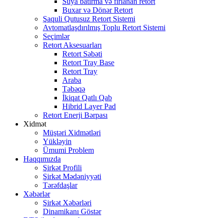
Suya batırma və fırlanan retort
Buxar və Dönər Retort
Şaquli Qutusuz Retort Sistemi
Avtomatlaşdırılmış Toplu Retort Sistemi
Seçimlər
Retort Aksesuarları
Retort Səbəti
Retort Tray Base
Retort Tray
Araba
Təbəqə
İkiqat Qatlı Qab
Hibrid Layer Pad
Retort Enerji Bərpası
Xidmət
Müştəri Xidmətləri
Yükləyin
Ümumi Problem
Haqqımızda
Şirkət Profili
Şirkət Mədəniyyəti
Tərəfdaşlar
Xəbərlər
Şirkət Xəbərləri
Dinamikanı Göstər