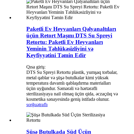
Paketli Ev Heyvanları Qəlyanaltıları
üçün Retort Maşını DTS Su Spreyi
Retortu: Paketli Ev Heyvanları
Yeminin Təhlükəsizliyini və
Keyfiyyətini Təmin Edir
Qısa giriş:
DTS Su Spreyi Retortu plastik, yumşaq torbalar,
metal qablar və şüşə butulkalar kimi yüksək
temperatura davamlı qablaşdırma materialları
üçün uyğundur. Səmərəli və hərtərəfli
sterilizasiyaya nail olmaq üçün qida, əczaçılıq və
kosmetika sənayesində geniş istifadə olunur.
sorğu
ətraflı
Şüşə Butulkada Süd Üçün