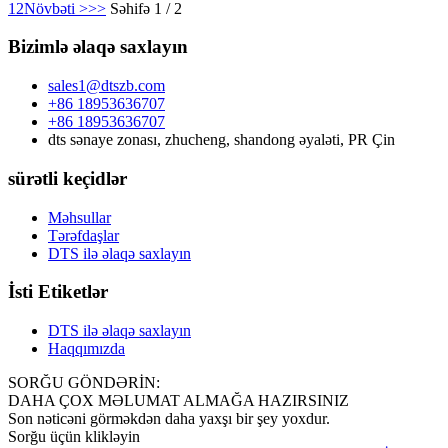
1
2
Növbəti >
>>
Səhifə 1 / 2
Bizimlə əlaqə saxlayın
sales1@dtszb.com
+86 18953636707
+86 18953636707
dts sənaye zonası, zhucheng, shandong əyaləti, PR Çin
sürətli keçidlər
Məhsullar
Tərəfdaşlar
DTS ilə əlaqə saxlayın
İsti Etiketlər
DTS ilə əlaqə saxlayın
Haqqımızda
SORĞU GÖNDƏRİN:
DAHA ÇOX MƏLUMAT ALMAĞA HAZIRSINIZ
Son nəticəni görməkdən daha yaxşı bir şey yoxdur.
Sorğu üçün klikləyin