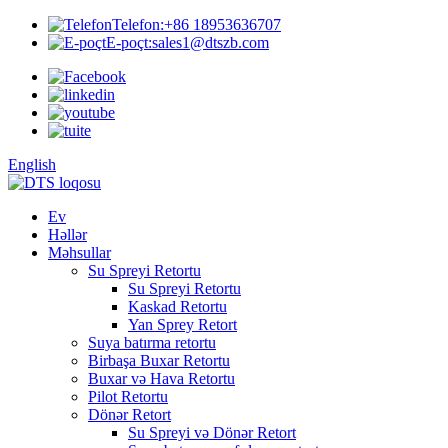
Telefon:
+86 18953636707
E-poçt:
sales1@dtszb.com
English
Ev
Həllər
Məhsullar
Su Spreyi Retortu
Su Spreyi Retortu
Kaskad Retortu
Yan Sprey Retort
Suya batırma retortu
Birbaşa Buxar Retortu
Buxar və Hava Retortu
Pilot Retortu
Dönər Retort
Su Spreyi və Dönər Retort