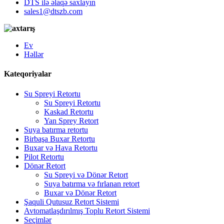
DTS ilə əlaqə saxlayın
sales1@dtszb.com
Ev
Həllər
Kateqoriyalar
Su Spreyi Retortu
Su Spreyi Retortu
Kaskad Retortu
Yan Sprey Retort
Suya batırma retortu
Birbaşa Buxar Retortu
Buxar və Hava Retortu
Pilot Retortu
Dönər Retort
Su Spreyi və Dönər Retort
Suya batırma və fırlanan retort
Buxar və Dönər Retort
Şaquli Qutusuz Retort Sistemi
Avtomatlaşdırılmış Toplu Retort Sistemi
Seçimlər