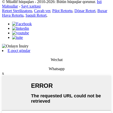
© Müəllif hüquqları - 2010-2026: Bütün hüquqlar qorunur.
İsti
Məhsullar
-
Sayt xəritəsi
Retort Sterilizatoru
,
Cavab ver
,
Pilot Retortu
,
Dönər Retort
,
Buxar
Hava Retortu
,
Şaquli Retort
,
E-poçt göndər
Wechat
Whatsapp
x