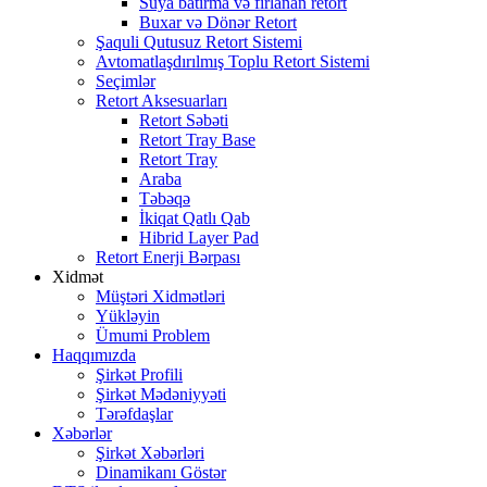
Suya batırma və fırlanan retort
Buxar və Dönər Retort
Şaquli Qutusuz Retort Sistemi
Avtomatlaşdırılmış Toplu Retort Sistemi
Seçimlər
Retort Aksesuarları
Retort Səbəti
Retort Tray Base
Retort Tray
Araba
Təbəqə
İkiqat Qatlı Qab
Hibrid Layer Pad
Retort Enerji Bərpası
Xidmət
Müştəri Xidmətləri
Yükləyin
Ümumi Problem
Haqqımızda
Şirkət Profili
Şirkət Mədəniyyəti
Tərəfdaşlar
Xəbərlər
Şirkət Xəbərləri
Dinamikanı Göstər