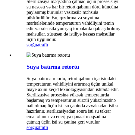
Sterilizasiya məqsədinə çatmaq üçün proses suyu
su nasosu və hər bir retort qabının dörd küncünə
paylanmış burunlar vasitəsilə məhsula
püskürdülür. Bu, qızdırma və soyutma
mərhələlərində temperaturun vahidliyini təmin
edir və xüsusilə yumşaq torbalarda qablaşdırılmış
məhsullar, xüsusən də istiliyə həssas məhsullar
üçün uyğundur.
sorğu
ətraflı
Suya batırma retortu
Suya batırma retortu, retort qabının içərisindəki
temperaturun vahidliyini artırmaq üçün unikal
maye axını keçid texnologiyasından istifadə edir.
Sterilizasiya prosesinə yüksək temperaturda
başlamaq və temperaturun sürətli yüksəlməsinə
nail olmaq üçün isti su çənində əvvəlcədən isti su
hazırlanır, sterilizasiyadan sonra isti su təkrar
emal olunur və enerjiyə qənaət məqsədinə
çatmaq üçün isti su çəninə geri vurulur.
sorğu
ətraflı