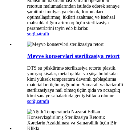
Məhsulun hazırlanması zamanı operatorlar
retortun məlumatlarından istifadə edərək sənaye
şəraitini simulyasiya etmək, formulaları
optimallaşdırmaq, itkiləri azaltmaq və istehsal
məhsuldarlığını artırmaq üçün sterilizasiya
parametrlərini təyin edə bilərlər.
sorğu
ətraflı
Meyvə konservləri sterilizasiya retort
DTS su püskürtmə sterilizasiya retortu plastik,
yumşaq kisələr, metal qablar və şüşə butulkalar
kimi yüksək temperatura davamlı qablaşdırma
materialları üçün uyğundur. Səmərəli və hərtərəfli
sterilizasiyaya nail olmaq üçün qida və əczaçılıq
kimi sənaye sahələrində geniş istifadə olunur.
sorğu
ətraflı