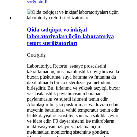
sorğu
ətraflı
Qida tədqiqat və inkişaf
laboratoriyaları üçün laboratoriya
retort sterilizatorları
Qısa giriş:
Laboratoriya Retortu, sənaye proseslərini
təkrarlamaq üçün səmərəli istilik dəyişdiricisi ilə
buxar, püskürtmə, suya batırma və fırlanma da
daxil olmaqla bir çox sterilizasiya metodunu
birləşdirir. Bu, fırlanma və yüksək təzyiqli buxar
vasitəsilə istilik paylanmasının bərabər
paylanmasını və sürətli isitməni təmin edir.
Atomlaşdırılmış su püskürtməsi və dövran edən
mayenin batırılması vahid temperatur təmin edir.
İstilik dəyişdiricisi istiliyi səmərəli şəkildə çevirir
və idarə edir, F0 dəyər sistemi isə mikrobların
inaktivasiyasını izləyir və izləmə üçün
məlumatları monitorinq sisteminə göndərir.