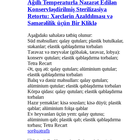
Ağıllı Temperaturla Nəzarət Edilən
Konservləşdirilmiş Sterilizasiya
Retortu: Xərclərin Azaldılması və
Səmərəlilik üçün Bir Kliklə
Aşağıdakı sahələrə tətbiq olunur:
Süd məhsulları: qalay qutuları; plastik butulkalar,
stəkanlar; elastik qablaşdırma torbaları
Tərəvəz və meyvələr (göbələk, tərəvəz, lobya):
konserv qutuları; elastik qablaşdırma torbaları;
Tetra Recart
Ət, quş əti: qalay qutuları; alüminium qutular;
elastik qablaşdırma torbaları
Balıq və dəniz məhsulları: qalay qutuları;
alüminium qutular; elastik qablaşdırma torbaları
Körpə qidası: qalay qutuları; elastik qablaşdırma
torbaları
Hazır yeməklər: kisə sousları; kisə düyü; plastik
qablar; alüminium folqa qablar
Ev heyvanları üçün yem: qalay qutusu;
alüminium qab; plastik qab; elastik qablaşdırma
torbası; Tetra Recart
sorğu
ətraflı