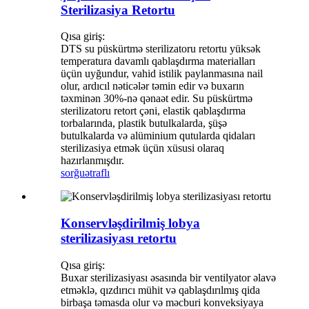
Sterilizasiya Retortu
Qısa giriş:
DTS su püskürtmə sterilizatoru retortu yüksək
temperatura davamlı qablaşdırma materialları
üçün uyğundur, vahid istilik paylanmasına nail
olur, ardıcıl nəticələr təmin edir və buxarın
təxminən 30%-nə qənaət edir. Su püskürtmə
sterilizatoru retort çəni, elastik qablaşdırma
torbalarında, plastik butulkalarda, şüşə
butulkalarda və alüminium qutularda qidaları
sterilizasiya etmək üçün xüsusi olaraq
hazırlanmışdır.
sorğu
ətraflı
Konservləşdirilmiş lobya
sterilizasiyası retortu
Qısa giriş:
Buxar sterilizasiyası əsasında bir ventilyator əlavə
etməklə, qızdırıcı mühit və qablaşdırılmış qida
birbaşa təmasda olur və məcburi konveksiyaya