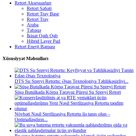
Retort Aksesuarları
Retort Səbəti
Retort Tray Base
Retort Tray
Araba
Təbəqə
İkiqat Qatlı Qab
Hibrid Layer Pad
Retort Enerji Bərpası
Xüsusiyyət Məhsulları
DTS Su Spreyi Retortu: Əsas Texnologiya Təhlükəsizliyi...
Şüşə Butulkada Körpə Tərəvəz Püresi Su Spreyi Retort
Növbəti Nəsil Sterilizasiya Retortu ilə tanış olun –
Optimallaşdırın...
Bu suya batırma retortu vakuumla işləmək üçün uyğundur...