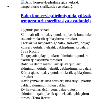
Balıq konservləşdirilmiş qida yüksək
temperaturlu sterilizasiya avadanlığı
Uyğunlaşma sahəsi：
Süd məhsulları: qalay qutuları; plastik butulkalar,
stəkanlar; elastik qablaşdırma torbaları
Tərəvəz və meyvələr (göbələk, tərəvəz, lobya):
konserv qutuları; elastik qablaşdırma torbaları;
Tetra Recart
Ət, quş əti: qalay qutuları; alüminium qutular;
elastik qablaşdırma torbaları
Balıq və dəniz məhsulları: qalay qutuları;
alüminium qutular; elastik qablaşdırma torbaları
Körpə qidası: qalay qutuları; elastik qablaşdırma
torbaları
Hazır yeməklər: kisə sousları; kisə düyü; plastik
qablar; alüminium folqa qablar
Ev heyvanları üçün yem: qalay qutusu;
alüminium qab; plastik qab; elastik qablaşdırma
torbası; Tetra Recart