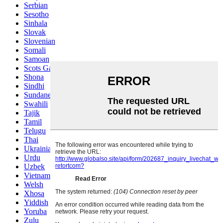
Serbian
Sesotho
Sinhala
Slovak
Slovenian
Somali
Samoan
Scots Gaelic
Shona
Sindhi
Sundanese
Swahili
Tajik
Tamil
Telugu
Thai
Ukrainian
Urdu
Uzbek
Vietnamese
Welsh
Xhosa
Yiddish
Yoruba
Zulu