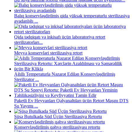
Balıq konservləşdirilmiş qida yüksək temperaturlu sterilizasiya
avadanlığı ...
Qida tədqiqatı və inkişafı üçün laboratoriya retort
sterilizatorları...
Meyvə konservləri sterilizasiya retort
Ağıllı Temperaturla Nəzarət Edilən Konservləşdirilmiş
Sterilizator ...
Paketli Ev Heyvanları Qəlyanaltıları üçün Retort Maşını DTS
Su Yayımı ...
Şüşə Butulkada Süd Üçün Sterilizasiya Retortu
Konservləşdirilmiş qəhvə sterilizasiyası retortu