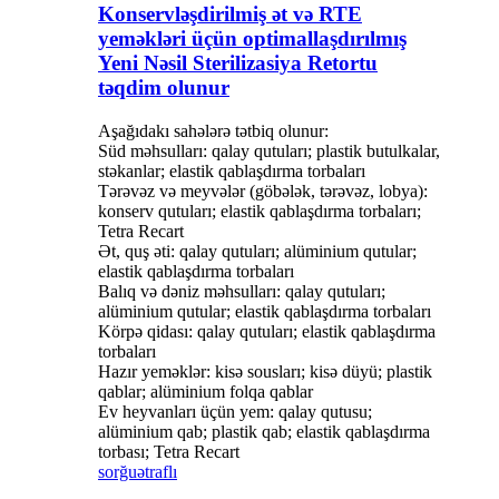
Konservləşdirilmiş ət və RTE
yeməkləri üçün optimallaşdırılmış
Yeni Nəsil Sterilizasiya Retortu
təqdim olunur
Aşağıdakı sahələrə tətbiq olunur:
Süd məhsulları: qalay qutuları; plastik butulkalar,
stəkanlar; elastik qablaşdırma torbaları
Tərəvəz və meyvələr (göbələk, tərəvəz, lobya):
konserv qutuları; elastik qablaşdırma torbaları;
Tetra Recart
Ət, quş əti: qalay qutuları; alüminium qutular;
elastik qablaşdırma torbaları
Balıq və dəniz məhsulları: qalay qutuları;
alüminium qutular; elastik qablaşdırma torbaları
Körpə qidası: qalay qutuları; elastik qablaşdırma
torbaları
Hazır yeməklər: kisə sousları; kisə düyü; plastik
qablar; alüminium folqa qablar
Ev heyvanları üçün yem: qalay qutusu;
alüminium qab; plastik qab; elastik qablaşdırma
torbası; Tetra Recart
sorğu
ətraflı