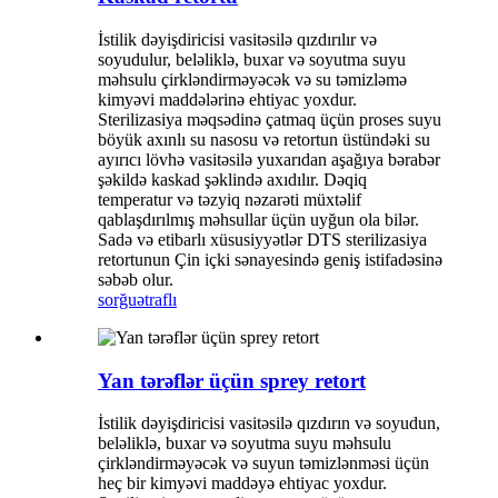
İstilik dəyişdiricisi vasitəsilə qızdırılır və
soyudulur, beləliklə, buxar və soyutma suyu
məhsulu çirkləndirməyəcək və su təmizləmə
kimyəvi maddələrinə ehtiyac yoxdur.
Sterilizasiya məqsədinə çatmaq üçün proses suyu
böyük axınlı su nasosu və retortun üstündəki su
ayırıcı lövhə vasitəsilə yuxarıdan aşağıya bərabər
şəkildə kaskad şəklində axıdılır. Dəqiq
temperatur və təzyiq nəzarəti müxtəlif
qablaşdırılmış məhsullar üçün uyğun ola bilər.
Sadə və etibarlı xüsusiyyətlər DTS sterilizasiya
retortunun Çin içki sənayesində geniş istifadəsinə
səbəb olur.
sorğu
ətraflı
Yan tərəflər üçün sprey retort
İstilik dəyişdiricisi vasitəsilə qızdırın və soyudun,
beləliklə, buxar və soyutma suyu məhsulu
çirkləndirməyəcək və suyun təmizlənməsi üçün
heç bir kimyəvi maddəyə ehtiyac yoxdur.