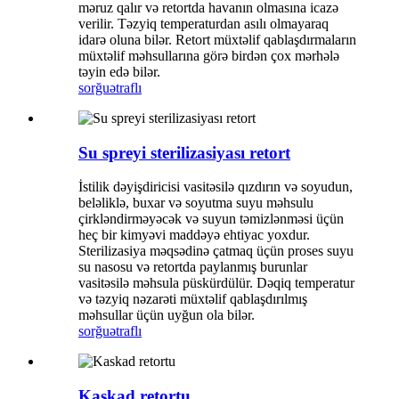
məruz qalır və retortda havanın olmasına icazə
verilir. Təzyiq temperaturdan asılı olmayaraq
idarə oluna bilər. Retort müxtəlif qablaşdırmaların
müxtəlif məhsullarına görə birdən çox mərhələ
təyin edə bilər.
sorğu
ətraflı
Su spreyi sterilizasiyası retort
İstilik dəyişdiricisi vasitəsilə qızdırın və soyudun,
beləliklə, buxar və soyutma suyu məhsulu
çirkləndirməyəcək və suyun təmizlənməsi üçün
heç bir kimyəvi maddəyə ehtiyac yoxdur.
Sterilizasiya məqsədinə çatmaq üçün proses suyu
su nasosu və retortda paylanmış burunlar
vasitəsilə məhsula püskürdülür. Dəqiq temperatur
və təzyiq nəzarəti müxtəlif qablaşdırılmış
məhsullar üçün uyğun ola bilər.
sorğu
ətraflı
Kaskad retortu