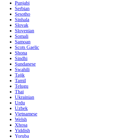
Punjabi
Serbian
Sesotho
Sinhala
Slovak
Slovenian
Somali
Samoan
Scots Gaelic
Shona
Sindhi
Sundanese
Swahili
Tajik
Tamil
Telugu
Thai
Ukrainian
Urdu
Uzbek
Vietnamese
Welsh
Xhosa
Yiddish
Yoruba