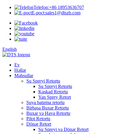
Telefon:
+86 18953636707
E-poçt:
sales1@dtszb.com
English
Ev
Həllər
Məhsullar
Su Spreyi Retortu
Su Spreyi Retortu
Kaskad Retortu
Yan Sprey Retort
Suya batırma retortu
Birbaşa Buxar Retortu
Buxar və Hava Retortu
Pilot Retortu
Dönər Retort
Su Spreyi və Dönər Retort