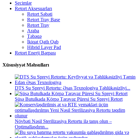
Seçimlər
Retort Aksesuarları
Retort Səbəti
Retort Tray Base
Retort Tray
Araba
Təbəqə
İkiqat Qatlı Qab
Hibrid Layer Pad
Retort Enerji Bərpası
Xüsusiyyət Məhsulları
DTS Su Spreyi Retortu: Əsas Texnologiya Təhlükəsizliyi...
Şüşə Butulkada Körpə Tərəvəz Püresi Su Spreyi Retort
Növbəti Nəsil Sterilizasiya Retortu ilə tanış olun –
Optimallaşdırın...