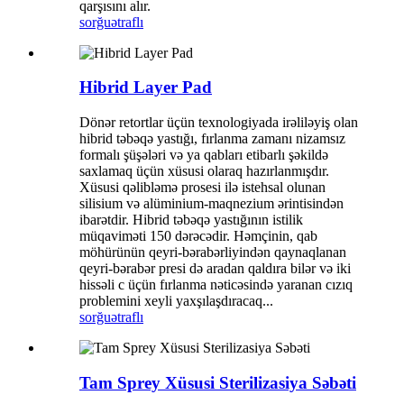
qarşısını alır.
sorğu
ətraflı
Hibrid Layer Pad
Dönər retortlar üçün texnologiyada irəliləyiş olan
hibrid təbəqə yastığı, fırlanma zamanı nizamsız
formalı şüşələri və ya qabları etibarlı şəkildə
saxlamaq üçün xüsusi olaraq hazırlanmışdır.
Xüsusi qəlibləmə prosesi ilə istehsal olunan
silisium və alüminium-maqnezium ərintisindən
ibarətdir. Hibrid təbəqə yastığının istilik
müqaviməti 150 dərəcədir. Həmçinin, qab
möhürünün qeyri-bərabərliyindən qaynaqlanan
qeyri-bərabər presi də aradan qaldıra bilər və iki
hissəli c üçün fırlanma nəticəsində yaranan cızıq
problemini xeyli yaxşılaşdıracaq...
sorğu
ətraflı
Tam Sprey Xüsusi Sterilizasiya Səbəti