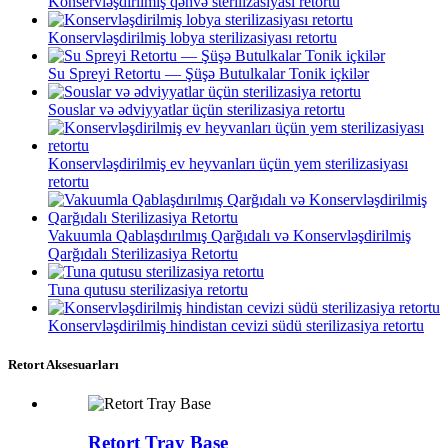
Konservləşdirilmiş qəhvə sterilizasiyası retortu
Konservləşdirilmiş lobya sterilizasiyası retortu
Su Spreyi Retortu — Şüşə Butulkalar Tonik içkilər
Souslar və ədviyyatlar üçün sterilizasiya retortu
Konservləşdirilmiş ev heyvanları üçün yem sterilizasiyası
retortu
Vakuumla Qablaşdırılmış Qarğıdalı və Konservləşdirilmiş
Qarğıdalı Sterilizasiya Retortu
Tuna qutusu sterilizasiya retortu
Konservləşdirilmiş hindistan cevizi südü sterilizasiya retortu
Retort Aksesuarları
Retort Tray Base