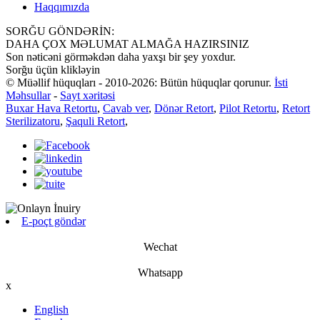
Haqqımızda
SORĞU GÖNDƏRİN:
DAHA ÇOX MƏLUMAT ALMAĞA HAZIRSINIZ
Son nəticəni görməkdən daha yaxşı bir şey yoxdur.
Sorğu üçün klikləyin
© Müəllif hüquqları - 2010-2026: Bütün hüquqlar qorunur.
İsti
Məhsullar
-
Sayt xəritəsi
Buxar Hava Retortu
,
Cavab ver
,
Dönər Retort
,
Pilot Retortu
,
Retort
Sterilizatoru
,
Şaquli Retort
,
E-poçt göndər
Wechat
Whatsapp
x
English