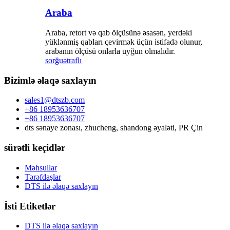
Araba
Araba, retort və qab ölçüsünə əsasən, yerdəki
yüklənmiş qabları çevirmək üçün istifadə olunur,
arabanın ölçüsü onlarla uyğun olmalıdır.
sorğu
ətraflı
Bizimlə əlaqə saxlayın
sales1@dtszb.com
+86 18953636707
+86 18953636707
dts sənaye zonası, zhucheng, shandong əyaləti, PR Çin
sürətli keçidlər
Məhsullar
Tərəfdaşlar
DTS ilə əlaqə saxlayın
İsti Etiketlər
DTS ilə əlaqə saxlayın