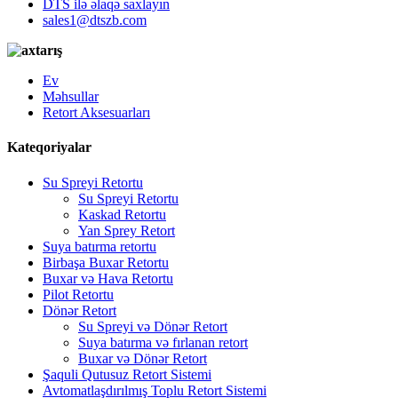
DTS ilə əlaqə saxlayın
sales1@dtszb.com
Ev
Məhsullar
Retort Aksesuarları
Kateqoriyalar
Su Spreyi Retortu
Su Spreyi Retortu
Kaskad Retortu
Yan Sprey Retort
Suya batırma retortu
Birbaşa Buxar Retortu
Buxar və Hava Retortu
Pilot Retortu
Dönər Retort
Su Spreyi və Dönər Retort
Suya batırma və fırlanan retort
Buxar və Dönər Retort
Şaquli Qutusuz Retort Sistemi
Avtomatlaşdırılmış Toplu Retort Sistemi