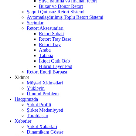
Suya batırma və fırlanan retort
Buxar və Dönər Retort
Şaquli Qutusuz Retort Sistemi
Avtomatlaşdırılmış Toplu Retort Sistemi
Seçimlər
Retort Aksesuarları
Retort Səbəti
Retort Tray Base
Retort Tray
Araba
Təbəqə
İkiqat Qatlı Qab
Hibrid Layer Pad
Retort Enerji Bərpası
Xidmət
Müştəri Xidmətləri
Yükləyin
Ümumi Problem
Haqqımızda
Şirkət Profili
Şirkət Mədəniyyəti
Tərəfdaşlar
Xəbərlər
Şirkət Xəbərləri
Dinamikanı Göstər