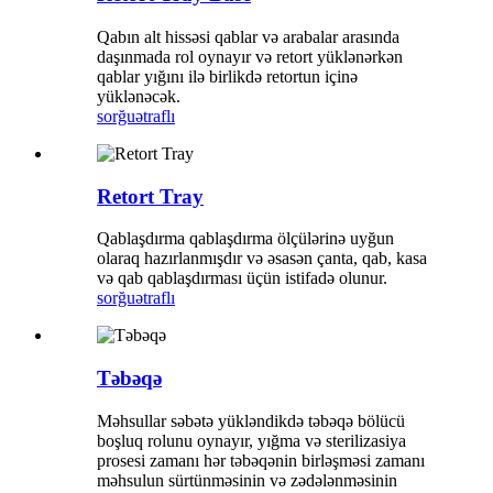
Qabın alt hissəsi qablar və arabalar arasında
daşınmada rol oynayır və retort yüklənərkən
qablar yığını ilə birlikdə retortun içinə
yüklənəcək.
sorğu
ətraflı
Retort Tray
Qablaşdırma qablaşdırma ölçülərinə uyğun
olaraq hazırlanmışdır və əsasən çanta, qab, kasa
və qab qablaşdırması üçün istifadə olunur.
sorğu
ətraflı
Təbəqə
Məhsullar səbətə yükləndikdə təbəqə bölücü
boşluq rolunu oynayır, yığma və sterilizasiya
prosesi zamanı hər təbəqənin birləşməsi zamanı
məhsulun sürtünməsinin və zədələnməsinin