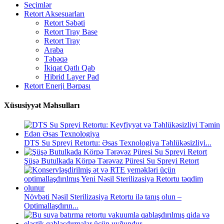
Seçimlər
Retort Aksesuarları
Retort Səbəti
Retort Tray Base
Retort Tray
Araba
Təbəqə
İkiqat Qatlı Qab
Hibrid Layer Pad
Retort Enerji Bərpası
Xüsusiyyət Məhsulları
DTS Su Spreyi Retortu: Əsas Texnologiya Təhlükəsizliyi...
Şüşə Butulkada Körpə Tərəvəz Püresi Su Spreyi Retort
Növbəti Nəsil Sterilizasiya Retortu ilə tanış olun –
Optimallaşdırın...