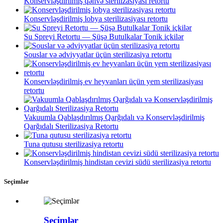
Konservləşdirilmiş qəhvə sterilizasiyası retortu
Konservləşdirilmiş lobya sterilizasiyası retortu
Su Spreyi Retortu — Şüşə Butulkalar Tonik içkilər
Souslar və ədviyyatlar üçün sterilizasiya retortu
Konservləşdirilmiş ev heyvanları üçün yem sterilizasiyası
retortu
Vakuumla Qablaşdırılmış Qarğıdalı və Konservləşdirilmiş
Qarğıdalı Sterilizasiya Retortu
Tuna qutusu sterilizasiya retortu
Konservləşdirilmiş hindistan cevizi südü sterilizasiya retortu
Seçimlər
Seçimlər