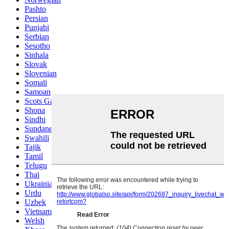
Pashto
Persian
Punjabi
Serbian
Sesotho
Sinhala
Slovak
Slovenian
Somali
Samoan
Scots Gaelic
Shona
Sindhi
Sundanese
Swahili
Tajik
Tamil
Telugu
Thai
Ukrainian
Urdu
Uzbek
Vietnamese
Welsh