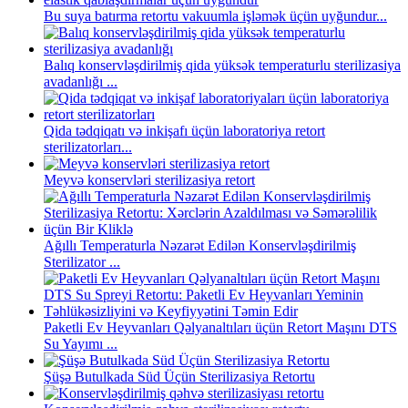
Bu suya batırma retortu vakuumla işləmək üçün uyğundur...
Balıq konservləşdirilmiş qida yüksək temperaturlu sterilizasiya
avadanlığı ...
Qida tədqiqatı və inkişafı üçün laboratoriya retort
sterilizatorları...
Meyvə konservləri sterilizasiya retort
Ağıllı Temperaturla Nəzarət Edilən Konservləşdirilmiş
Sterilizator ...
Paketli Ev Heyvanları Qəlyanaltıları üçün Retort Maşını DTS
Su Yayımı ...
Şüşə Butulkada Süd Üçün Sterilizasiya Retortu