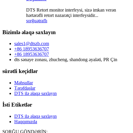
DTS Retort monitor interfeysi, sizə imkan verən
hərtərəfli retort nəzarətçi interfeysidir...
sorğu
ətraflı
Bizimlə əlaqə saxlayın
sales1@dtszb.com
+86 18953636707
+86 18953636707
dts sənaye zonası, zhucheng, shandong əyaləti, PR Çin
sürətli keçidlər
Məhsullar
Tərəfdaşlar
DTS ilə əlaqə saxlayın
İsti Etiketlər
DTS ilə əlaqə saxlayın
Haqqımızda
SORĞU GÖNDƏRİN: