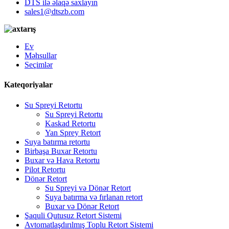
DTS ilə əlaqə saxlayın
sales1@dtszb.com
Ev
Məhsullar
Seçimlər
Kateqoriyalar
Su Spreyi Retortu
Su Spreyi Retortu
Kaskad Retortu
Yan Sprey Retort
Suya batırma retortu
Birbaşa Buxar Retortu
Buxar və Hava Retortu
Pilot Retortu
Dönər Retort
Su Spreyi və Dönər Retort
Suya batırma və fırlanan retort
Buxar və Dönər Retort
Şaquli Qutusuz Retort Sistemi
Avtomatlaşdırılmış Toplu Retort Sistemi