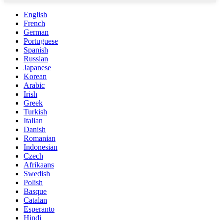
English
French
German
Portuguese
Spanish
Russian
Japanese
Korean
Arabic
Irish
Greek
Turkish
Italian
Danish
Romanian
Indonesian
Czech
Afrikaans
Swedish
Polish
Basque
Catalan
Esperanto
Hindi