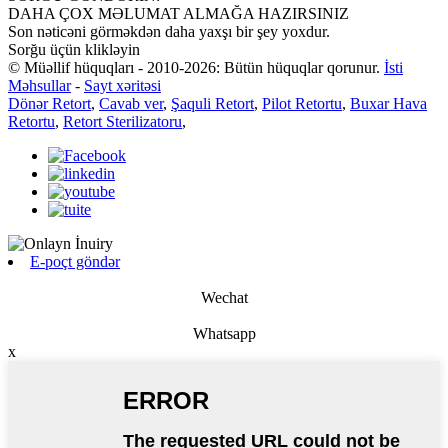
DAHA ÇOX MƏLUMAT ALMAĞA HAZIRSINIZ
Son nəticəni görməkdən daha yaxşı bir şey yoxdur.
Sorğu üçün klikləyin
© Müəllif hüquqları - 2010-2026: Bütün hüquqlar qorunur.
İsti
Məhsullar
-
Sayt xəritəsi
Dönər Retort
,
Cavab ver
,
Şaquli Retort
,
Pilot Retortu
,
Buxar Hava
Retortu
,
Retort Sterilizatoru
,
E-poçt göndər
Wechat
Whatsapp
x