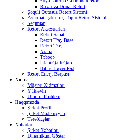
Suya batırma və fırlanan retort
Buxar və Dönər Retort
Şaquli Qutusuz Retort Sistemi
Avtomatlaşdırılmış Toplu Retort Sistemi
Seçimlər
Retort Aksesuarları
Retort Səbəti
Retort Tray Base
Retort Tray
Araba
Təbəqə
İkiqat Qatlı Qab
Hibrid Layer Pad
Retort Enerji Bərpası
Xidmət
Müştəri Xidmətləri
Yükləyin
Ümumi Problem
Haqqımızda
Şirkət Profili
Şirkət Mədəniyyəti
Tərəfdaşlar
Xəbərlər
Şirkət Xəbərləri
Dinamikanı Göstər