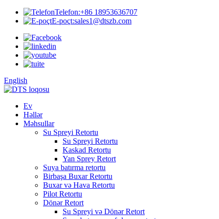
Telefon:
+86 18953636707
E-poçt:
sales1@dtszb.com
English
Ev
Həllər
Məhsullar
Su Spreyi Retortu
Su Spreyi Retortu
Kaskad Retortu
Yan Sprey Retort
Suya batırma retortu
Birbaşa Buxar Retortu
Buxar və Hava Retortu
Pilot Retortu
Dönər Retort
Su Spreyi və Dönər Retort