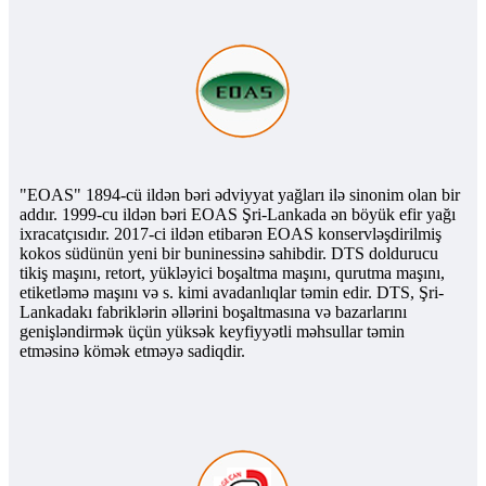
"EOAS" 1894-cü ildən bəri ədviyyat yağları ilə sinonim olan bir
addır. 1999-cu ildən bəri EOAS Şri-Lankada ən böyük efir yağı
ixracatçısıdır. 2017-ci ildən etibarən EOAS konservləşdirilmiş
kokos südünün yeni bir buninessinə sahibdir. DTS doldurucu
tikiş maşını, retort, yükləyici boşaltma maşını, qurutma maşını,
etiketləmə maşını və s. kimi avadanlıqlar təmin edir. DTS, Şri-
Lankadakı fabriklərin əllərini boşaltmasına və bazarlarını
genişləndirmək üçün yüksək keyfiyyətli məhsullar təmin
etməsinə kömək etməyə sadiqdir.