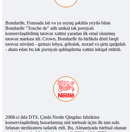
Bonduelle, Fransada isti və ya soyuq şəkildə yeyilə bilən
Bonduelle "Touche de" adlı unikal tək porsiyalı
konservləşdirilmiş tərəvəz xəttini yaradan ilk emal olunmuş
tərəvəz markası idi. Crown, Bonduelle ilə birlikdə dörd fərqli
tərəvəz növünü - qırmızı lobya, göbələk, noxud və şirin qarğıdalı
- əhatə edən bu tək porsiyalı qablaşdırma xəttini inkişaf etdirdi.
2008-ci ildə DTS, Çində Nestle Qingdao fabrikinə
konservləşdirilmiş buxarlanmış süd istehsalı üçün ilk tam sulu
fırlanan sterilizatoru tədarük etdi. Bu, Almaniyada istehsal olunan