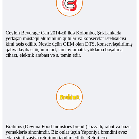
Ceylon Beverage Can 2014-cü ildə Kolombo, Şri-Lankada
yerləşən müstəqil alüminium qutular və konservlər istehsalçısı
kimi təsis edilib. Nestle üçün OEM olan DTS, konservləşdirilmiş
qəhvə layihəsi üçün retort, tam avtomatik yükləmə boşaltma
cihazı, elektrik arabası və s. təmin edir.
Brahims (Dewina Food Industries brendi) ləzzətli, rahat və hazır
yeməklərlə sinonimdir. Biz onlar üçün Yaponiya brendini əvəz
edən sterilizasiya retortunu təqdim edirik. Retort çox