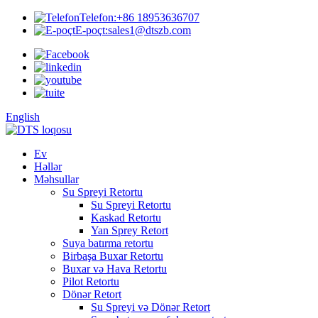
Telefon:
+86 18953636707
E-poçt:
sales1@dtszb.com
English
Ev
Həllər
Məhsullar
Su Spreyi Retortu
Su Spreyi Retortu
Kaskad Retortu
Yan Sprey Retort
Suya batırma retortu
Birbaşa Buxar Retortu
Buxar və Hava Retortu
Pilot Retortu
Dönər Retort
Su Spreyi və Dönər Retort