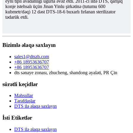
eyni tipli avadanlığı uğurla əvəz etdi. 2011-ci ildə DTS, qarışıq
konje istehsalı üçün Jinan Yinlu şirkətinə (tutumu 600
kubmetr/dəq) 12 dəst DTS-18-6 buxarlı fırlanan sterilizator
tədarük etdi.
Bizimlə əlaqə saxlayın
sales1@dtszb.com
+86 18953636707
+86 18953636707
dts sənaye zonası, zhucheng, shandong əyaləti, PR Çin
sürətli keçidlər
Məhsullar
Tərəfdaşlar
DTS ilə əlaqə saxlayın
İsti Etiketlər
DTS ilə əlaqə saxlayın