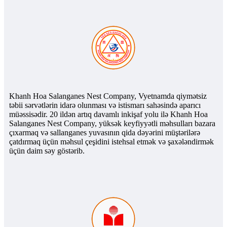
Khanh Hoa Salanganes Nest Company, Vyetnamda qiymətsiz
təbii sərvətlərin idarə olunması və istismarı sahəsində aparıcı
müəssisədir. 20 ildən artıq davamlı inkişaf yolu ilə Khanh Hoa
Salanganes Nest Company, yüksək keyfiyyətli məhsulları bazara
çıxarmaq və sallanganes yuvasının qida dəyərini müştərilərə
çatdırmaq üçün məhsul çeşidini istehsal etmək və şaxələndirmək
üçün daim səy göstərib.