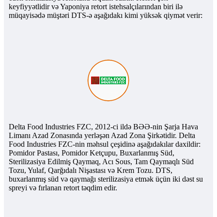
keyfiyyətlidir və Yaponiya retort istehsalçılarından biri ilə
müqayisədə müştəri DTS-ə aşağıdakı kimi yüksək qiymət verir:
Delta Food Industries FZC, 2012-ci ildə BƏƏ-nin Şarja Hava
Limanı Azad Zonasında yerləşən Azad Zona Şirkətidir. Delta
Food Industries FZC-nin məhsul çeşidinə aşağıdakılar daxildir:
Pomidor Pastası, Pomidor Ketçupu, ​​Buxarlanmış Süd,
Sterilizasiya Edilmiş Qaymaq, Acı Sous, Tam Qaymaqlı Süd
Tozu, Yulaf, Qarğıdalı Nişastası və Krem Tozu. DTS,
buxarlanmış süd və qaymağı sterilizasiya etmək üçün iki dəst su
spreyi və fırlanan retort təqdim edir.