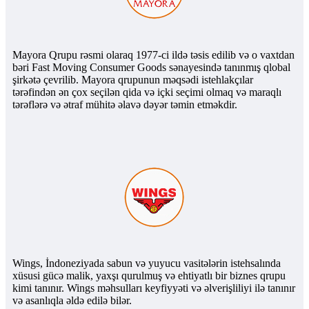
Mayora Qrupu rəsmi olaraq 1977-ci ildə təsis edilib və o vaxtdan
bəri Fast Moving Consumer Goods sənayesində tanınmış qlobal
şirkətə çevrilib. Mayora qrupunun məqsədi istehlakçılar
tərəfindən ən çox seçilən qida və içki seçimi olmaq və maraqlı
tərəflərə və ətraf mühitə əlavə dəyər təmin etməkdir.
Wings, İndoneziyada sabun və yuyucu vasitələrin istehsalında
xüsusi gücə malik, yaxşı qurulmuş və ehtiyatlı bir biznes qrupu
kimi tanınır. Wings məhsulları keyfiyyəti və əlverişliliyi ilə tanınır
və asanlıqla əldə edilə bilər.