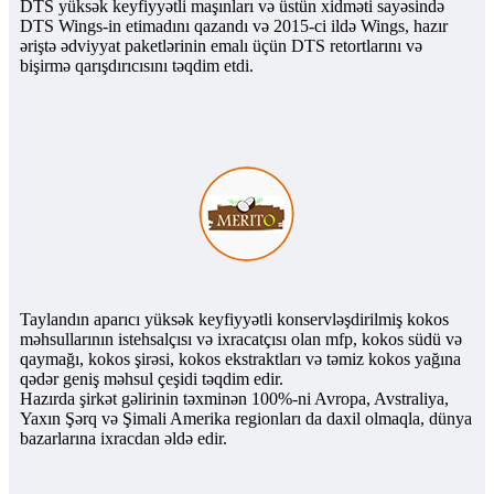
DTS yüksək keyfiyyətli maşınları və üstün xidməti sayəsində
DTS Wings-in etimadını qazandı və 2015-ci ildə Wings, hazır
əriştə ədviyyat paketlərinin emalı üçün DTS retortlarını və
bişirmə qarışdırıcısını təqdim etdi.
Taylandın aparıcı yüksək keyfiyyətli konservləşdirilmiş kokos
məhsullarının istehsalçısı və ixracatçısı olan mfp, kokos südü və
qaymağı, kokos şirəsi, kokos ekstraktları və təmiz kokos yağına
qədər geniş məhsul çeşidi təqdim edir.
Hazırda şirkət gəlirinin təxminən 100%-ni Avropa, Avstraliya,
Yaxın Şərq və Şimali Amerika regionları da daxil olmaqla, dünya
bazarlarına ixracdan əldə edir.