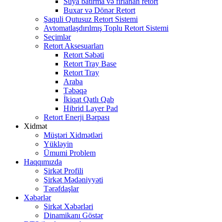
Suya batırma və fırlanan retort
Buxar və Dönər Retort
Şaquli Qutusuz Retort Sistemi
Avtomatlaşdırılmış Toplu Retort Sistemi
Seçimlər
Retort Aksesuarları
Retort Səbəti
Retort Tray Base
Retort Tray
Araba
Təbəqə
İkiqat Qatlı Qab
Hibrid Layer Pad
Retort Enerji Bərpası
Xidmət
Müştəri Xidmətləri
Yükləyin
Ümumi Problem
Haqqımızda
Şirkət Profili
Şirkət Mədəniyyəti
Tərəfdaşlar
Xəbərlər
Şirkət Xəbərləri
Dinamikanı Göstər