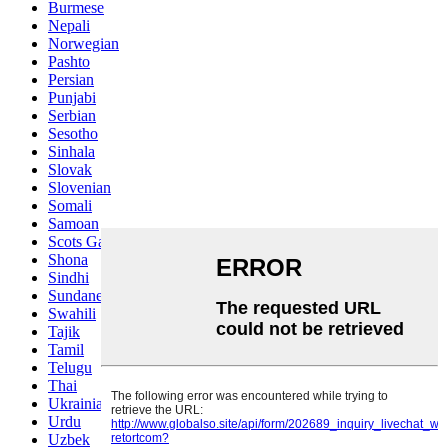
Burmese
Nepali
Norwegian
Pashto
Persian
Punjabi
Serbian
Sesotho
Sinhala
Slovak
Slovenian
Somali
Samoan
Scots Gaelic
Shona
Sindhi
Sundanese
Swahili
Tajik
Tamil
Telugu
Thai
Ukrainian
Urdu
Uzbek