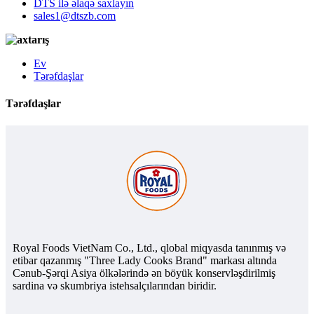
DTS ilə əlaqə saxlayın
sales1@dtszb.com
Ev
Tərəfdaşlar
Tərəfdaşlar
Royal Foods VietNam Co., Ltd., qlobal miqyasda tanınmış və
etibar qazanmış "Three Lady Cooks Brand" markası altında
Cənub-Şərqi Asiya ölkələrində ən böyük konservləşdirilmiş
sardina və skumbriya istehsalçılarından biridir.