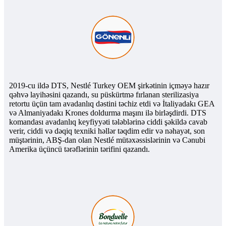
2019-cu ildə DTS, Nestlé Turkey OEM şirkətinin içməyə hazır
qəhvə layihəsini qazandı, su püskürtmə fırlanan sterilizasiya
retortu üçün tam avadanlıq dəstini təchiz etdi və İtaliyadakı GEA
və Almaniyadakı Krones doldurma maşını ilə birləşdirdi. DTS
komandası avadanlıq keyfiyyəti tələblərinə ciddi şəkildə cavab
verir, ciddi və dəqiq texniki həllər təqdim edir və nəhayət, son
müştərinin, ABŞ-dan olan Nestlé mütəxəssislərinin və Cənubi
Amerika üçüncü tərəflərinin tərifini qazandı.