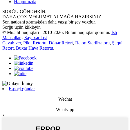
Haqqımızda
SORĞU GÖNDƏRİN:
DAHA ÇOX MƏLUMAT ALMAĞA HAZIRSINIZ
Son nəticəni görməkdən daha yaxşı bir şey yoxdur.
Sorğu üçün klikləyin
© Müəllif hüquqları - 2010-2026: Bütün hüquqlar qorunur.
İsti
Məhsullar
-
Sayt xəritəsi
Cavab ver
,
Pilot Retortu
,
Dönər Retort
,
Retort Sterilizatoru
,
Şaquli
Retort
,
Buxar Hava Retortu
,
E-poçt göndər
Wechat
Whatsapp
x