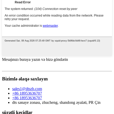
Mesajınızı buraya yazın və bizə göndərin
Bizimlə əlaqə saxlayın
sales1@dtszb.com
+86 18953636707
+86 18953636707
dts sənaye zonası, zhucheng, shandong əyaləti, PR Çin
sürətli keçidlər