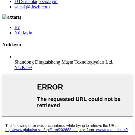
DTS ilə əlaqə saxlayın
sales1@dtszb.com
Ev
Yükləyin
Yükləyin
Shandong Dingtaisheng Maşın Texnologiyaları Ltd.
YÜKLƏ