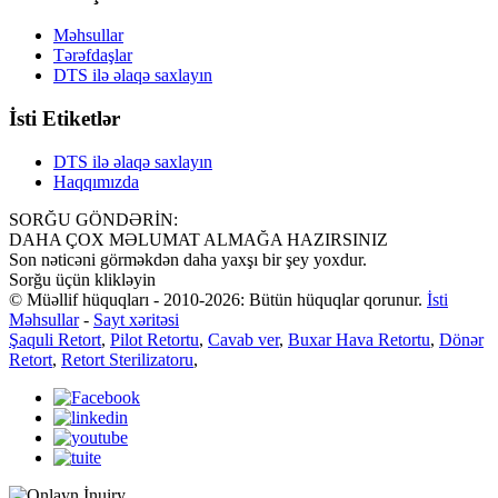
Məhsullar
Tərəfdaşlar
DTS ilə əlaqə saxlayın
İsti Etiketlər
DTS ilə əlaqə saxlayın
Haqqımızda
SORĞU GÖNDƏRİN:
DAHA ÇOX MƏLUMAT ALMAĞA HAZIRSINIZ
Son nəticəni görməkdən daha yaxşı bir şey yoxdur.
Sorğu üçün klikləyin
© Müəllif hüquqları - 2010-2026: Bütün hüquqlar qorunur.
İsti
Məhsullar
-
Sayt xəritəsi
Şaquli Retort
,
Pilot Retortu
,
Cavab ver
,
Buxar Hava Retortu
,
Dönər
Retort
,
Retort Sterilizatoru
,