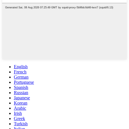
English
French
German
Portuguese
Spanish
Russian
Japanese
Korean
Arabic
Irish
Greek
Turkish
Italian