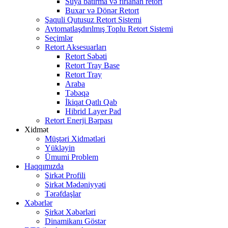
Suya batırma və fırlanan retort
Buxar və Dönər Retort
Şaquli Qutusuz Retort Sistemi
Avtomatlaşdırılmış Toplu Retort Sistemi
Seçimlər
Retort Aksesuarları
Retort Səbəti
Retort Tray Base
Retort Tray
Araba
Təbəqə
İkiqat Qatlı Qab
Hibrid Layer Pad
Retort Enerji Bərpası
Xidmət
Müştəri Xidmətləri
Yükləyin
Ümumi Problem
Haqqımızda
Şirkət Profili
Şirkət Mədəniyyəti
Tərəfdaşlar
Xəbərlər
Şirkət Xəbərləri
Dinamikanı Göstər