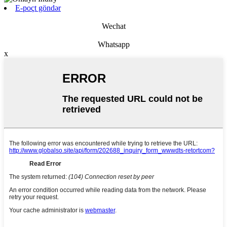
E-poçt göndər
Wechat
Whatsapp
x