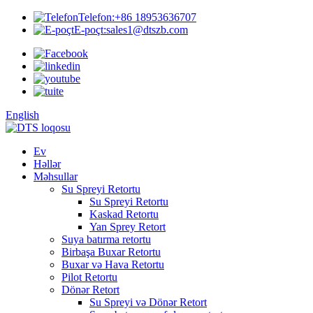
Telefon:
+86 18953636707
E-poçt:
sales1@dtszb.com
English
Ev
Həllər
Məhsullar
Su Spreyi Retortu
Su Spreyi Retortu
Kaskad Retortu
Yan Sprey Retort
Suya batırma retortu
Birbaşa Buxar Retortu
Buxar və Hava Retortu
Pilot Retortu
Dönər Retort
Su Spreyi və Dönər Retort