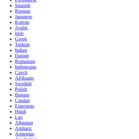
Spanish
Russian
Japanese
Korean
Arabic
Irish
Greek
Turkish
Italian
Danish
Romanian
Indonesian
Czech
Afrikaans
Swedish
Polish
Basque
Catalan
Esperanto
Hindi
Lao
Albanian
Amharic
Armenian