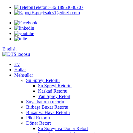
Telefon:
+86 18953636707
E-poçt:
sales1@dtszb.com
English
Ev
Həllər
Məhsullar
Su Spreyi Retortu
Su Spreyi Retortu
Kaskad Retortu
Yan Sprey Retort
Suya batırma retortu
Birbaşa Buxar Retortu
Buxar və Hava Retortu
Pilot Retortu
Dönər Retort
Su Spreyi və Dönər Retort