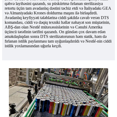
qəhvə layihəsini qazandı, su püskürtmə fırlanan sterilizasiya
retortu üçün tam avadanlıq dəstini təchiz etdi və İtaliyadakı GEA
və Almaniyadakı Krones doldurma maşını ilə birləşdirdi.
Avadanlıq keyfiyyəti tələblərinə ciddi şəkildə cavab verən DTS
komandası, ciddi və dəqiq texniki həllər nəhayət son müştərinin,
ABŞ-dan olan Nestlé mütəxəssislərinin və Cənubi Amerika
üçüncü tərəfinin tərifini qazandı. On gündən çox davam edən
əməkdaşlıqdan sonra DTS sterilizatorunun həm statik, həm də
fırlanan istilik paylanması tam uyğunlaşdırıldı və Nestlé-nin ciddi
istilik yoxlamasından uğurla keçdi.