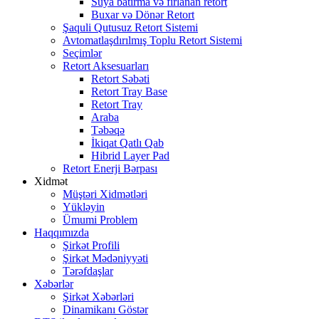
Suya batırma və fırlanan retort
Buxar və Dönər Retort
Şaquli Qutusuz Retort Sistemi
Avtomatlaşdırılmış Toplu Retort Sistemi
Seçimlər
Retort Aksesuarları
Retort Səbəti
Retort Tray Base
Retort Tray
Araba
Təbəqə
İkiqat Qatlı Qab
Hibrid Layer Pad
Retort Enerji Bərpası
Xidmət
Müştəri Xidmətləri
Yükləyin
Ümumi Problem
Haqqımızda
Şirkət Profili
Şirkət Mədəniyyəti
Tərəfdaşlar
Xəbərlər
Şirkət Xəbərləri
Dinamikanı Göstər