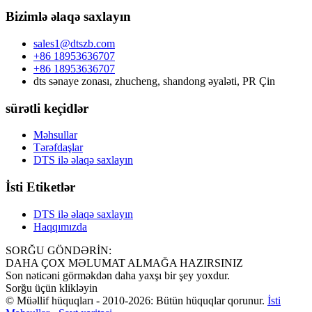
Bizimlə əlaqə saxlayın
sales1@dtszb.com
+86 18953636707
+86 18953636707
dts sənaye zonası, zhucheng, shandong əyaləti, PR Çin
sürətli keçidlər
Məhsullar
Tərəfdaşlar
DTS ilə əlaqə saxlayın
İsti Etiketlər
DTS ilə əlaqə saxlayın
Haqqımızda
SORĞU GÖNDƏRİN:
DAHA ÇOX MƏLUMAT ALMAĞA HAZIRSINIZ
Son nəticəni görməkdən daha yaxşı bir şey yoxdur.
Sorğu üçün klikləyin
© Müəllif hüquqları - 2010-2026: Bütün hüquqlar qorunur.
İsti