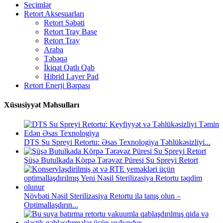
Seçimlər
Retort Aksesuarları
Retort Səbəti
Retort Tray Base
Retort Tray
Araba
Təbəqə
İkiqat Qatlı Qab
Hibrid Layer Pad
Retort Enerji Bərpası
Xüsusiyyət Məhsulları
DTS Su Spreyi Retortu: Əsas Texnologiya Təhlükəsizliyi...
Şüşə Butulkada Körpə Tərəvəz Püresi Su Spreyi Retort
Növbəti Nəsil Sterilizasiya Retortu ilə tanış olun –
Optimallaşdırın...