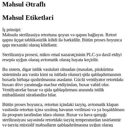
Məhsul Ətraflı
Məhsul Etiketləri
İş prinsipi:
Məhsulu sterilizasiya retortuna qoyun və qapını bağlayın. Retort
qapısı üçqat təhlükəsizlik kilidi ilə bərkidilir. Bütün proses boyunca
qapı mexaniki olaraq kilidlənir.
Sterilizasiya prosesi, mikro emal nəzarətçisinin PLC-yə daxil etdiyi
reseptə uyğun olaraq avtomatik olaraq həyata keçirilir.
Bu sistem, digər istilik vasitələri olmadan (məsələn, püskürtmə
sistemində ara vasitə kimi su istifadə olunur) qida qablaşdırmasının
buxarla birbaşa qızdırılmasına əsaslanır. Güclü ventilyator retortdakı
buxarı dövr yaratmağa məcbur etdiyindən, buxar vahid olur.
Ventilyatorlar buxar və qida qablaşdırması arasında istilik
mübadiləsini sürətləndirə bilər.
Bütün proses boyunca, retortun içindəki təzyiq, avtomatik klapan
vasitəsilə retortun içinə sıxılmış havanın verilməsi və ya boşaldılması
ilə proqram tərəfindən idarə olunur. Buxar və hava qarışığı
sterilizasiyası sayəsində retortdakı təzyiq temperaturdan təsirlənmir
və təzyiq müxtəlif məhsulların qablaşdırılmasına uyğun olaraq