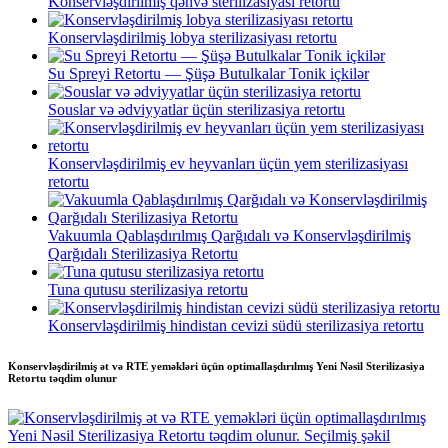
Konservləşdirilmiş qəhvə sterilizasiyası retortu
Konservləşdirilmiş lobya sterilizasiyası retortu
Su Spreyi Retortu — Şüşə Butulkalar Tonik içkilər
Souslar və ədviyyatlar üçün sterilizasiya retortu
Konservləşdirilmiş ev heyvanları üçün yem sterilizasiyası
retortu
Vakuumla Qablaşdırılmış Qarğıdalı və Konservləşdirilmiş
Qarğıdalı Sterilizasiya Retortu
Tuna qutusu sterilizasiya retortu
Konservləşdirilmiş hindistan cevizi südü sterilizasiya retortu
Konservləşdirilmiş ət və RTE yeməkləri üçün optimallaşdırılmış Yeni Nəsil Sterilizasiya
Retortu təqdim olunur