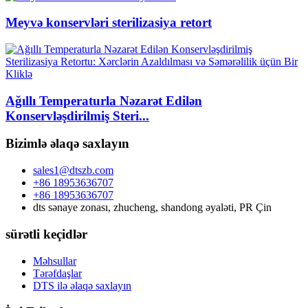
Meyvə konservləri sterilizasiya retort
Ağıllı Temperaturla Nəzarət Edilən
Konservləşdirilmiş Steri...
Bizimlə əlaqə saxlayın
sales1@dtszb.com
+86 18953636707
+86 18953636707
dts sənaye zonası, zhucheng, shandong əyaləti, PR Çin
sürətli keçidlər
Məhsullar
Tərəfdaşlar
DTS ilə əlaqə saxlayın