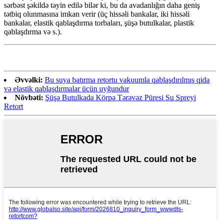
sərbəst şəkildə təyin edilə bilər ki, bu da avadanlığın daha geniş
tətbiq olunmasına imkan verir (üç hissəli bankalar, iki hissəli
bankalar, elastik qablaşdırma torbaları, şüşə butulkalar, plastik
qablaşdırma və s.).
Əvvəlki:
Bu suya batırma retortu vakuumla qablaşdırılmış qida
və elastik qablaşdırmalar üçün uyğundur
Növbəti:
Şüşə Butulkada Körpə Tərəvəz Püresi Su Spreyi
Retort