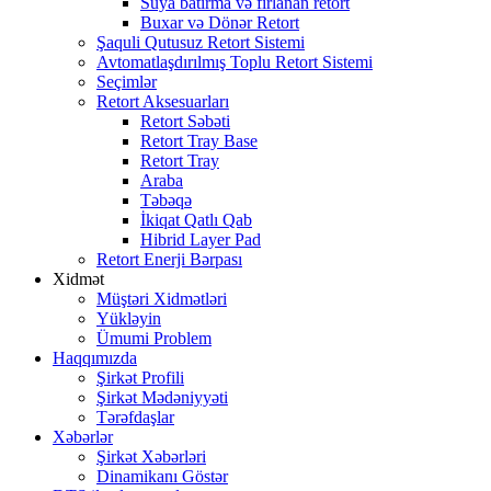
Suya batırma və fırlanan retort
Buxar və Dönər Retort
Şaquli Qutusuz Retort Sistemi
Avtomatlaşdırılmış Toplu Retort Sistemi
Seçimlər
Retort Aksesuarları
Retort Səbəti
Retort Tray Base
Retort Tray
Araba
Təbəqə
İkiqat Qatlı Qab
Hibrid Layer Pad
Retort Enerji Bərpası
Xidmət
Müştəri Xidmətləri
Yükləyin
Ümumi Problem
Haqqımızda
Şirkət Profili
Şirkət Mədəniyyəti
Tərəfdaşlar
Xəbərlər
Şirkət Xəbərləri
Dinamikanı Göstər