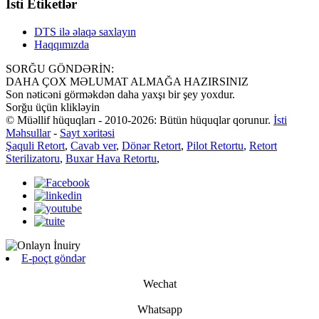
İsti Etiketlər
DTS ilə əlaqə saxlayın
Haqqımızda
SORĞU GÖNDƏRİN:
DAHA ÇOX MƏLUMAT ALMAĞA HAZIRSINIZ
Son nəticəni görməkdən daha yaxşı bir şey yoxdur.
Sorğu üçün klikləyin
© Müəllif hüquqları - 2010-2026: Bütün hüquqlar qorunur.
İsti
Məhsullar
-
Sayt xəritəsi
Şaquli Retort
,
Cavab ver
,
Dönər Retort
,
Pilot Retortu
,
Retort
Sterilizatoru
,
Buxar Hava Retortu
,
E-poçt göndər
Wechat
Whatsapp