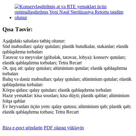
Qısa Təsvir:
Aşağıdakı sahələrə tətbiq olunur:
Süd məhsulları: qalay qutuları; plastik butulkalar, stəkanlar; elastik
qablaşdırma torbaları
Tərəvəz və meyvələr (göbələk, tərəvəz, lobya): konserv qutuları;
elastik qablaşdırma torbaları; Tetra Recart
Ət, quş əti: qalay qutuları; alüminium qutular; elastik qablaşdırma
torbaları
Balıq və dəniz məhsulları: qalay qutuları; alüminium qutular; elastik
qablaşdırma torbaları
Körpə qidası: qalay qutuları; elastik qablaşdırma torbaları
Hazır yeməklər: kisə sousları; kisə düyü; plastik qablar; alüminium
folqa qablar
Ev heyvanları üçün yem: qalay qutusu; alüminium qab; plastik qab;
elastik qablaşdırma torbası; Tetra Recart
Bizə e-poçt göndərin
PDF olaraq yükləyin