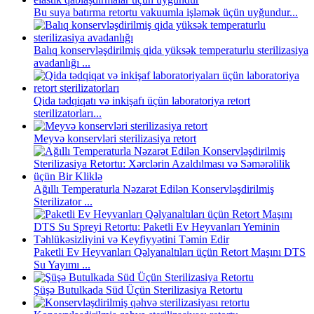
Bu suya batırma retortu vakuumla işləmək üçün uyğundur...
Balıq konservləşdirilmiş qida yüksək temperaturlu sterilizasiya
avadanlığı ...
Qida tədqiqatı və inkişafı üçün laboratoriya retort
sterilizatorları...
Meyvə konservləri sterilizasiya retort
Ağıllı Temperaturla Nəzarət Edilən Konservləşdirilmiş
Sterilizator ...
Paketli Ev Heyvanları Qəlyanaltıları üçün Retort Maşını DTS
Su Yayımı ...
Şüşə Butulkada Süd Üçün Sterilizasiya Retortu