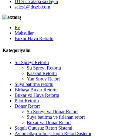
DTS ilə əlaqə saxlayın
sales1@dtszb.com
Ev
Məhsullar
Buxar Hava Retortu
Kateqoriyalar
Su Spreyi Retortu
Su Spreyi Retortu
Kaskad Retortu
Yan Sprey Retort
Suya batırma retortu
Birbaşa Buxar Retortu
Buxar və Hava Retortu
Pilot Retortu
Dönər Retort
Su Spreyi və Dönər Retort
Suya batırma və fırlanan retort
Buxar və Dönər Retort
Şaquli Qutusuz Retort Sistemi
Avtomatlaşdırılmış Toplu Retort Sistemi