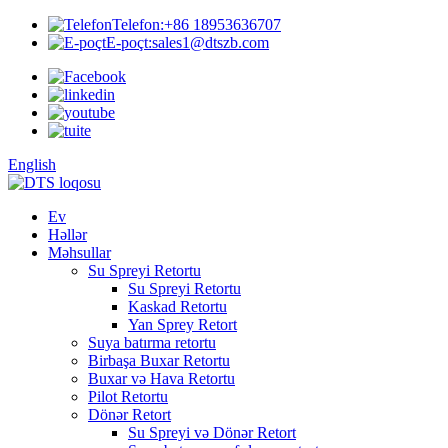
Telefon:
+86 18953636707
E-poçt:
sales1@dtszb.com
English
Ev
Həllər
Məhsullar
Su Spreyi Retortu
Su Spreyi Retortu
Kaskad Retortu
Yan Sprey Retort
Suya batırma retortu
Birbaşa Buxar Retortu
Buxar və Hava Retortu
Pilot Retortu
Dönər Retort
Su Spreyi və Dönər Retort