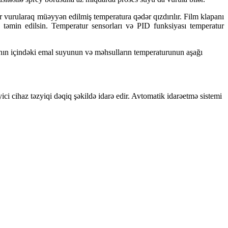
uxar vurularaq müəyyən edilmiş temperatura qədər qızdırılır. Film klapanı
ya təmin edilsin. Temperatur sensorları və PID funksiyası temperatur
anın içindəki emal suyunun və məhsulların temperaturunun aşağı
əyici cihaz təzyiqi dəqiq şəkildə idarə edir. Avtomatik idarəetmə sistemi