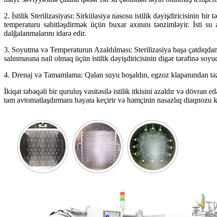
2. İstilik Sterilizasiyası: Sirkülasiya nasosu istilik dəyişdiricisinin 
temperaturu sabitləşdirmək üçün buxar axınını tənzimləyir. İsti su 
dalğalanmalarını idarə edir.
3. Soyutma və Temperaturun Azaldılması: Sterilizasiya başa çatdıqda
salınmasına nail olmaq üçün istilik dəyişdiricisinin digər tərəfinə soy
4. Drenaj və Tamamlama: Qalan suyu boşaldın, egzoz klapanından təzyi
İkiqat təbəqəli bir quruluş vasitəsilə istilik itkisini azaldır və dövran
tam avtomatlaşdırmanı həyata keçirir və həmçinin nasazlıq diaqnozu k