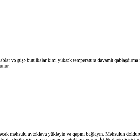
qablar və şüşə butulkalar kimi yüksək temperatura davamlı qablaşdırma ma
unur.
iləcək məhsulu avtoklava yükləyin və qapını bağlayın. Məhsulun dolduru
rda sterilizasiya proses suyunu avtoklava vurun. İstilik dəyişdiricisi v