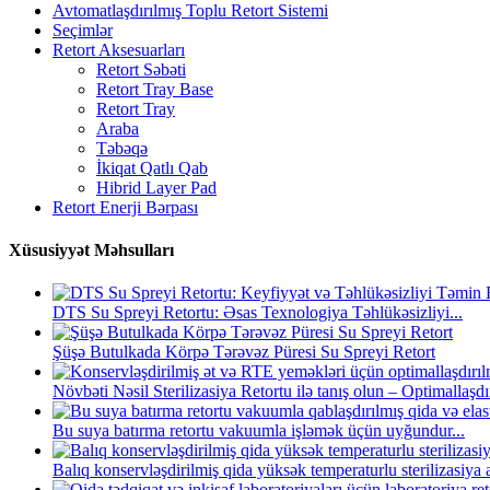
Avtomatlaşdırılmış Toplu Retort Sistemi
Seçimlər
Retort Aksesuarları
Retort Səbəti
Retort Tray Base
Retort Tray
Araba
Təbəqə
İkiqat Qatlı Qab
Hibrid Layer Pad
Retort Enerji Bərpası
Xüsusiyyət Məhsulları
DTS Su Spreyi Retortu: Əsas Texnologiya Təhlükəsizliyi...
Şüşə Butulkada Körpə Tərəvəz Püresi Su Spreyi Retort
Növbəti Nəsil Sterilizasiya Retortu ilə tanış olun – Optimallaşdır
Bu suya batırma retortu vakuumla işləmək üçün uyğundur...
Balıq konservləşdirilmiş qida yüksək temperaturlu sterilizasiya a