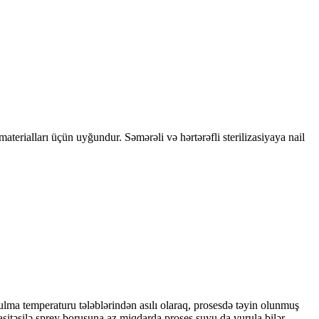
terialları üçün uyğundur. Səmərəli və hərtərəfli sterilizasiyaya nail
lma temperaturu tələblərindən asılı olaraq, prosesdə təyin olunmuş
asitəsilə sprey borusuna az miqdarda proses suyu da vurula bilər.