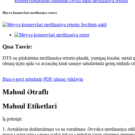
Konservləşdirilmiş hindistan cevizi südü sterilizasiya retortu
Meyvə konservləri sterilizasiya retort
Qısa Təsvir:
DTS su püskürtmə sterilizasiya retortu plastik, yumşaq kisələr, metal 
olmaq üçün qida və əczaçılıq kimi sənaye sahələrində geniş istifadə ol
Bizə e-poçt göndərin
PDF olaraq yükləyin
Məhsul Ətraflı
Məhsul Etiketləri
İş prinsipi:
1. Avtoklavın doldurulması və su vurulması: Əvvəlcə sterilizasiya ed
maye səviyyəsinə çatana qədər isti su çənindən təyin olunmuş temperatu