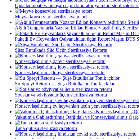
Qida tədqiqatı və inkişafı üçün laboratoriya retort sterilizatorları.
Meyvə konservləri sterilizasiya retort
Ağıllı Temperaturla Nəzarət Edilən Konservləşdirilmiş Sterilizat
Paketli Ev Heyvanları Qəlyanaltıları üçün Retort Maşını DTS S
Şüşə Butulkada Süd Üçün Sterilizasiya Retortu
Konservləşdirilmiş qəhvə sterilizasiyası retortu
Konservləşdirilmiş lobya sterilizasiyası retortu
Su Spreyi Retortu — Şüşə Butulkalar Tonik içkilər
Souslar və ədviyyatlar üçün sterilizasiya retortu
Konservləşdirilmiş ev heyvanları üçün yem sterilizasiyası retort
Vakuumla Qablaşdırılmış Qarğıdalı və Konservləşdirilmiş Qarğıd
Tuna qutusu sterilizasiya retortu