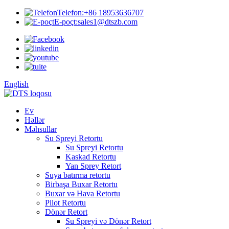
Telefon:
+86 18953636707
E-poçt:
sales1@dtszb.com
English
Ev
Həllər
Məhsullar
Su Spreyi Retortu
Su Spreyi Retortu
Kaskad Retortu
Yan Sprey Retort
Suya batırma retortu
Birbaşa Buxar Retortu
Buxar və Hava Retortu
Pilot Retortu
Dönər Retort
Su Spreyi və Dönər Retort