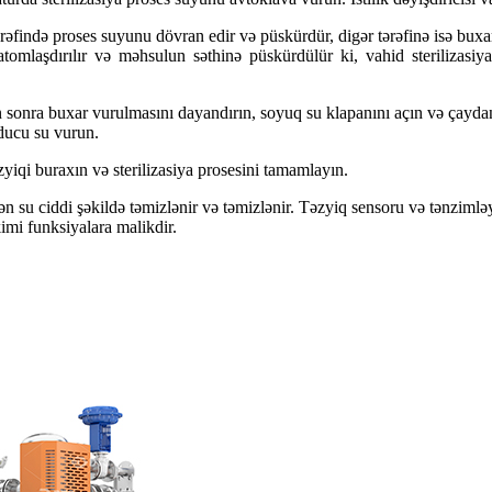
bir tərəfində proses suyunu dövran edir və püskürdür, digər tərəfinə isə b
atomlaşdırılır və məhsulun səthinə püskürdülür ki, vahid sterilizasi
n sonra buxar vurulmasını dayandırın, soyuq su klapanını açın və çayd
uducu su vurun.
qi buraxın və sterilizasiya prosesini tamamlayın.
 edən su ciddi şəkildə təmizlənir və təmizlənir. Təzyiq sensoru və tənziml
imi funksiyalara malikdir.