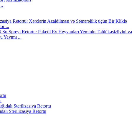
..
or ...
u Yayımı ...
u
alı Sterilizasiya Retortu