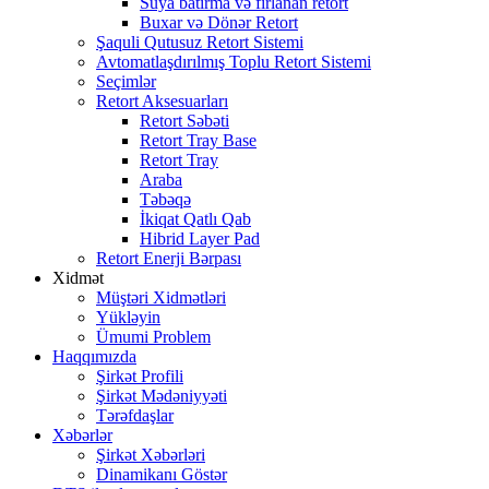
Suya batırma və fırlanan retort
Buxar və Dönər Retort
Şaquli Qutusuz Retort Sistemi
Avtomatlaşdırılmış Toplu Retort Sistemi
Seçimlər
Retort Aksesuarları
Retort Səbəti
Retort Tray Base
Retort Tray
Araba
Təbəqə
İkiqat Qatlı Qab
Hibrid Layer Pad
Retort Enerji Bərpası
Xidmət
Müştəri Xidmətləri
Yükləyin
Ümumi Problem
Haqqımızda
Şirkət Profili
Şirkət Mədəniyyəti
Tərəfdaşlar
Xəbərlər
Şirkət Xəbərləri
Dinamikanı Göstər