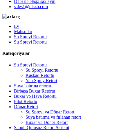
DTS ilə əlaqə saxlayın
sales1@dtszb.com
Ev
Məhsullar
Su Spreyi Retortu
Su Spreyi Retortu
Kateqoriyalar
Su Spreyi Retortu
Su Spreyi Retortu
Kaskad Retortu
Yan Sprey Retort
Suya batırma retortu
Birbaşa Buxar Retortu
Buxar və Hava Retortu
Pilot Retortu
Dönər Retort
Su Spreyi və Dönər Retort
Suya batırma və fırlanan retort
Buxar və Dönər Retort
Şaquli Qutusuz Retort Sistemi