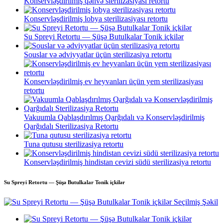
Konservləşdirilmiş qəhvə sterilizasiyası retortu
Konservləşdirilmiş lobya sterilizasiyası retortu
Su Spreyi Retortu — Şüşə Butulkalar Tonik içkilər
Souslar və ədviyyatlar üçün sterilizasiya retortu
Konservləşdirilmiş ev heyvanları üçün yem sterilizasiyası
retortu
Vakuumla Qablaşdırılmış Qarğıdalı və Konservləşdirilmiş
Qarğıdalı Sterilizasiya Retortu
Tuna qutusu sterilizasiya retortu
Konservləşdirilmiş hindistan cevizi südü sterilizasiya retortu
Su Spreyi Retortu — Şüşə Butulkalar Tonik içkilər