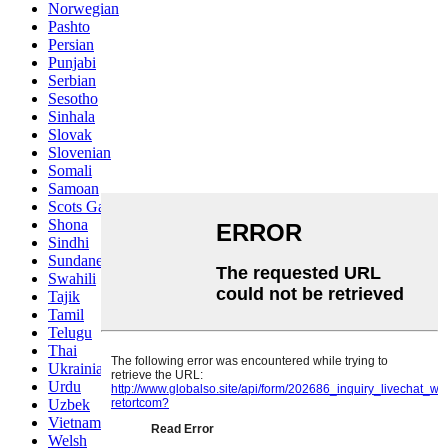
Norwegian
Pashto
Persian
Punjabi
Serbian
Sesotho
Sinhala
Slovak
Slovenian
Somali
Samoan
Scots Gaelic
Shona
Sindhi
Sundanese
Swahili
Tajik
Tamil
Telugu
Thai
Ukrainian
Urdu
Uzbek
Vietnamese
Welsh