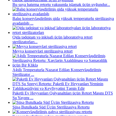
Bu suya batırma retortu vakuumla işləmək üçün uyğundur...
Balıq konservləşdirilmiş qida yüksək temperaturlu sterilizasiya
avadanlığı ...
Qida tədqiqatı və inkişafı üçün laboratoriya retort
sterilizatorları...
Meyvə konservləri sterilizasiya retort
Ağıllı Temperaturla Nəzarət Edilən Konservləşdirilmiş
Sterilizator ...
Paketli Ev Heyvanları Qəlyanaltıları üçün Retort Maşını DTS
Su Yayımı ...
Şüşə Butulkada Süd Üçün Sterilizasiya Retortu