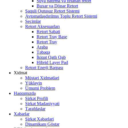
Suya batırma və fırlanan retort
Buxar və Dönər Retort
Şaquli Qutusuz Retort Sistemi
Avtomatlaşdırılmış Toplu Retort Sistemi
Seçimlər
Retort Aksesuarları
Retort Səbəti
Retort Tray Base
Retort Tray
Araba
Təbəqə
İkiqat Qatlı Qab
Hibrid Layer Pad
Retort Enerji Bərpası
Xidmət
Müştəri Xidmətləri
Yükləyin
Ümumi Problem
Haqqımızda
Şirkət Profili
Şirkət Mədəniyyəti
Tərəfdaşlar
Xəbərlər
Şirkət Xəbərləri
Dinamikanı Göstər