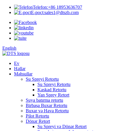
Telefon:
+86 18953636707
E-poçt:
sales1@dtszb.com
English
Ev
Həllər
Məhsullar
Su Spreyi Retortu
Su Spreyi Retortu
Kaskad Retortu
Yan Sprey Retort
Suya batırma retortu
Birbaşa Buxar Retortu
Buxar və Hava Retortu
Pilot Retortu
Dönər Retort
Su Spreyi və Dönər Retort