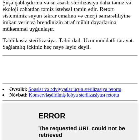
Şüşə qablaşdırma və su əsaslı sterilizasiya daha təmiz və
ekoloji cəhətdən təmiz istehsal təmin edir. Retort
sistemimiz suyun təkrar emalına və enerji səmərəliliyinə
imkan verir və brendinizin ətraf mühit dəyərlərinə
mükəmməl uyğunlaşır.
Təhlükəsiz sterilizasiya. Təbii dad. Uzunmüddətli təravət.
Sağlamlıq içkiniz heç nəyə layiq deyil.
Əvvəlki:
Souslar və ədviyyatlar üçün sterilizasiya retortu
Növbəti:
Konservləşdirilmiş lobya sterilizasiyası retortu