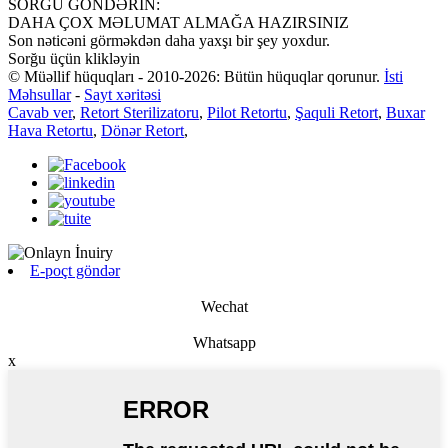
SORĞU GÖNDƏRİN:
DAHA ÇOX MƏLUMAT ALMAĞA HAZIRSINIZ
Son nəticəni görməkdən daha yaxşı bir şey yoxdur.
Sorğu üçün klikləyin
© Müəllif hüquqları - 2010-2026: Bütün hüquqlar qorunur.
İsti
Məhsullar
-
Sayt xəritəsi
Cavab ver
,
Retort Sterilizatoru
,
Pilot Retortu
,
Şaquli Retort
,
Buxar
Hava Retortu
,
Dönər Retort
,
E-poçt göndər
Wechat
Whatsapp
x