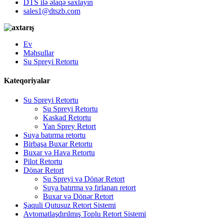
DTS ilə əlaqə saxlayın
sales1@dtszb.com
Ev
Məhsullar
Su Spreyi Retortu
Kateqoriyalar
Su Spreyi Retortu
Su Spreyi Retortu
Kaskad Retortu
Yan Sprey Retort
Suya batırma retortu
Birbaşa Buxar Retortu
Buxar və Hava Retortu
Pilot Retortu
Dönər Retort
Su Spreyi və Dönər Retort
Suya batırma və fırlanan retort
Buxar və Dönər Retort
Şaquli Qutusuz Retort Sistemi
Avtomatlaşdırılmış Toplu Retort Sistemi