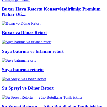
Buxar Hava Retortu Konservləşdirilmiş: Premium
Nahar Əti,...
Buxar və Dönər Retort
Suya batırma və fırlanan retort
Suya batırma retortu
Su Spreyi və Dönər Retort
Su Spreyi Retortu — Şüşə Butulkalar Tonik içkilər