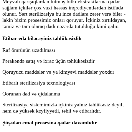
Meyvəli qarışıqlardan tutmuş bitki ekstraktlarına qədər
sağlam içkilər çox vaxt həssas inqrediyentlərdən istifadə
olunur. Sərt sterilizasiya bu incə dadlara zərər verə bilər -
lakin bizim prosesimiz onları qoruyur. İçkiniz xırtıldayan,
təmiz və tam olaraq dadı nəzərdə tutulduğu kimi qalır.
Etibar edə biləcəyiniz təhlükəsizlik
Raf ömrünün uzadılması
Pərakəndə satış və ixrac üçün təhlükəsizdir
Qoruyucu maddələr və ya kimyəvi maddələr yoxdur
Etibarlı sterilizasiya texnologiyası
Qorunan dad və qidalanma
Sterilizasiya sistemimizlə içkiniz yalnız təhlükəsiz deyil,
həm də yüksək keyfiyyətli, təbii və etibarlıdır.
Şüşədən emal prosesinə qədər davamlıdır