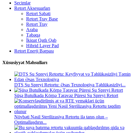
Seçimlər
Retort Aksesuarları
Retort Səbəti
Retort Tray Base
Retort Tray
Araba
Təbəqə
İkiqat Qatlı Qab
Hibrid Layer Pad
Retort Enerji Bərpası
Xüsusiyyət Məhsulları
DTS Su Spreyi Retortu: Əsas Texnologiya Təhlükəsizliyi...
Şüşə Butulkada Körpə Tərəvəz Püresi Su Spreyi Retort
Növbəti Nəsil Sterilizasiya Retortu ilə tanış olun –
Optimallaşdırın...