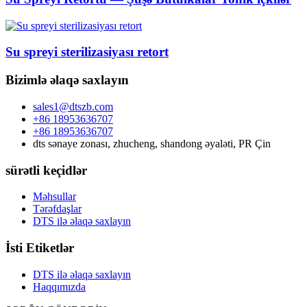
Su spreyi sterilizasiyası retort
Bizimlə əlaqə saxlayın
sales1@dtszb.com
+86 18953636707
+86 18953636707
dts sənaye zonası, zhucheng, shandong əyaləti, PR Çin
sürətli keçidlər
Məhsullar
Tərəfdaşlar
DTS ilə əlaqə saxlayın
İsti Etiketlər
DTS ilə əlaqə saxlayın
Haqqımızda