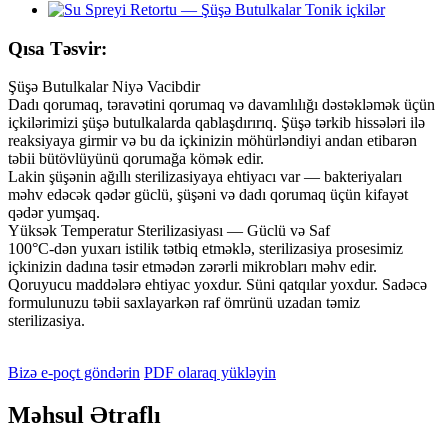
Qısa Təsvir:
Şüşə Butulkalar Niyə Vacibdir
Dadı qorumaq, təravətini qorumaq və davamlılığı dəstəkləmək üçün
içkilərimizi şüşə butulkalarda qablaşdırırıq. Şüşə tərkib hissələri ilə
reaksiyaya girmir və bu da içkinizin möhürləndiyi andan etibarən
təbii bütövlüyünü qorumağa kömək edir.
Lakin şüşənin ağıllı sterilizasiyaya ehtiyacı var — bakteriyaları
məhv edəcək qədər güclü, şüşəni və dadı qorumaq üçün kifayət
qədər yumşaq.
Yüksək Temperatur Sterilizasiyası — Güclü və Saf
100°C-dən yuxarı istilik tətbiq etməklə, sterilizasiya prosesimiz
içkinizin dadına təsir etmədən zərərli mikrobları məhv edir.
Qoruyucu maddələrə ehtiyac yoxdur. Süni qatqılar yoxdur. Sadəcə
formulunuzu təbii saxlayarkən raf ömrünü uzadan təmiz
sterilizasiya.
Bizə e-poçt göndərin
PDF olaraq yükləyin
Məhsul Ətraflı