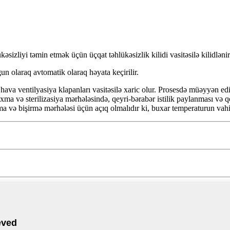
kəsizliyi təmin etmək üçün üçqat təhlükəsizlik kilidi vasitəsilə kilidlən
un olaraq avtomatik olaraq həyata keçirilir.
 hava ventilyasiya klapanları vasitəsilə xaric olur. Prosesdə müəyyən ed
ma və sterilizasiya mərhələsində, qeyri-bərabər istilik paylanması və qey
a və bişirmə mərhələsi üçün açıq olmalıdır ki, buxar temperaturun vahi