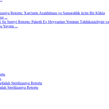
or ...
u Yayımı ...
u
alı Sterilizasiya Retortu