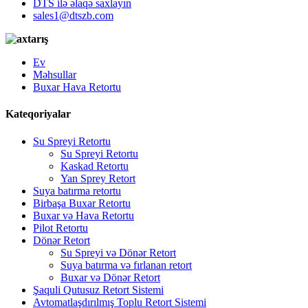
DTS ilə əlaqə saxlayın
sales1@dtszb.com
Ev
Məhsullar
Buxar Hava Retortu
Kateqoriyalar
Su Spreyi Retortu
Su Spreyi Retortu
Kaskad Retortu
Yan Sprey Retort
Suya batırma retortu
Birbaşa Buxar Retortu
Buxar və Hava Retortu
Pilot Retortu
Dönər Retort
Su Spreyi və Dönər Retort
Suya batırma və fırlanan retort
Buxar və Dönər Retort
Şaquli Qutusuz Retort Sistemi
Avtomatlaşdırılmış Toplu Retort Sistemi