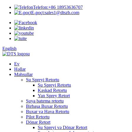
Telefon:
+86 18953636707
E-poçt:
sales1@dtszb.com
English
Ev
Həllər
Məhsullar
Su Spreyi Retortu
Su Spreyi Retortu
Kaskad Retortu
Yan Sprey Retort
Suya batırma retortu
Birbaşa Buxar Retortu
Buxar və Hava Retortu
Pilot Retortu
Dönər Retort
Su Spreyi və Dönər Retort