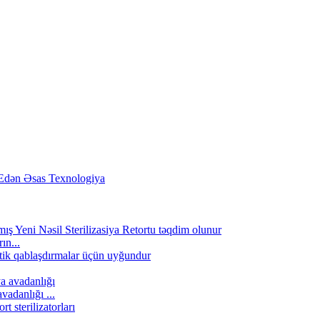
ın...
vadanlığı ...
..