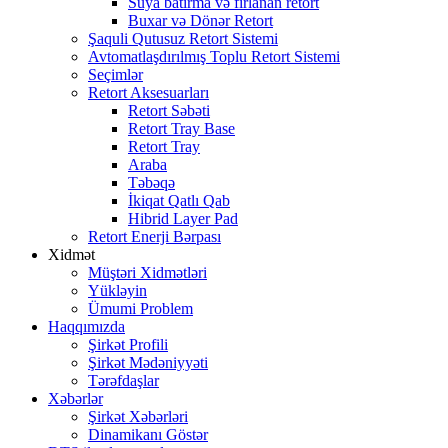
Suya batırma və fırlanan retort
Buxar və Dönər Retort
Şaquli Qutusuz Retort Sistemi
Avtomatlaşdırılmış Toplu Retort Sistemi
Seçimlər
Retort Aksesuarları
Retort Səbəti
Retort Tray Base
Retort Tray
Araba
Təbəqə
İkiqat Qatlı Qab
Hibrid Layer Pad
Retort Enerji Bərpası
Xidmət
Müştəri Xidmətləri
Yükləyin
Ümumi Problem
Haqqımızda
Şirkət Profili
Şirkət Mədəniyyəti
Tərəfdaşlar
Xəbərlər
Şirkət Xəbərləri
Dinamikanı Göstər