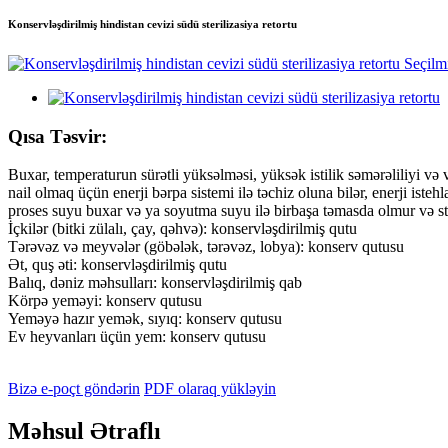
Konservləşdirilmiş hindistan cevizi südü sterilizasiya retortu
Qısa Təsvir:
Buxar, temperaturun sürətli yüksəlməsi, yüksək istilik səmərəliliyi və v
nail olmaq üçün enerji bərpa sistemi ilə təchiz oluna bilər, enerji isteh
proses suyu buxar və ya soyutma suyu ilə birbaşa təmasda olmur və ste
İçkilər (bitki zülalı, çay, qəhvə): konservləşdirilmiş qutu
Tərəvəz və meyvələr (göbələk, tərəvəz, lobya): konserv qutusu
Ət, quş əti: konservləşdirilmiş qutu
Balıq, dəniz məhsulları: konservləşdirilmiş qab
Körpə yeməyi: konserv qutusu
Yeməyə hazır yemək, sıyıq: konserv qutusu
Ev heyvanları üçün yem: konserv qutusu
Bizə e-poçt göndərin
PDF olaraq yükləyin
Məhsul Ətraflı