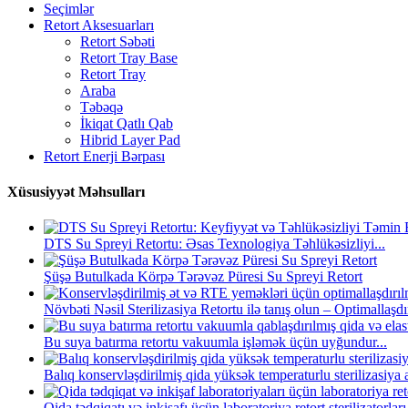
Seçimlər
Retort Aksesuarları
Retort Səbəti
Retort Tray Base
Retort Tray
Araba
Təbəqə
İkiqat Qatlı Qab
Hibrid Layer Pad
Retort Enerji Bərpası
Xüsusiyyət Məhsulları
DTS Su Spreyi Retortu: Əsas Texnologiya Təhlükəsizliyi...
Şüşə Butulkada Körpə Tərəvəz Püresi Su Spreyi Retort
Növbəti Nəsil Sterilizasiya Retortu ilə tanış olun – Optimallaşdır
Bu suya batırma retortu vakuumla işləmək üçün uyğundur...
Balıq konservləşdirilmiş qida yüksək temperaturlu sterilizasiya a
Qida tədqiqatı və inkişafı üçün laboratoriya retort sterilizatorları.