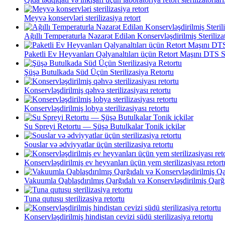
Meyvə konservləri sterilizasiya retort
Ağıllı Temperaturla Nəzarət Edilən Konservləşdirilmiş Sterilizat
Paketli Ev Heyvanları Qəlyanaltıları üçün Retort Maşını DTS S
Şüşə Butulkada Süd Üçün Sterilizasiya Retortu
Konservləşdirilmiş qəhvə sterilizasiyası retortu
Konservləşdirilmiş lobya sterilizasiyası retortu
Su Spreyi Retortu — Şüşə Butulkalar Tonik içkilər
Souslar və ədviyyatlar üçün sterilizasiya retortu
Konservləşdirilmiş ev heyvanları üçün yem sterilizasiyası retort
Vakuumla Qablaşdırılmış Qarğıdalı və Konservləşdirilmiş Qarğıd
Tuna qutusu sterilizasiya retortu
Konservləşdirilmiş hindistan cevizi südü sterilizasiya retortu