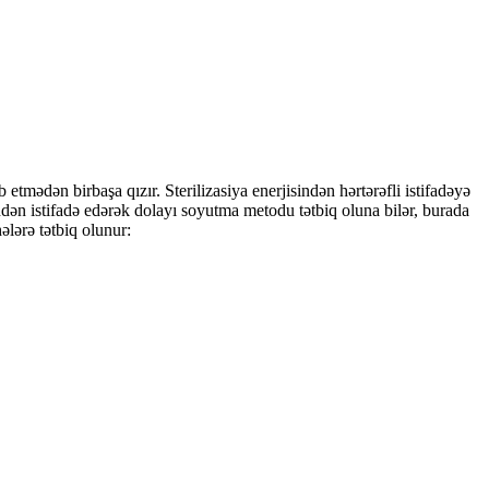
etmədən birbaşa qızır. Sterilizasiya enerjisindən hərtərəfli istifadəyə
isindən istifadə edərək dolayı soyutma metodu tətbiq oluna bilər, burada
ələrə tətbiq olunur: