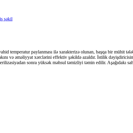
ahid temperatur paylanması ilə xarakterizə olunan, başqa bir mühit tələb 
lakını və əməliyyat xərclərini effektiv şəkildə azaldır. İstilik dəyişdiric
rilizasiyadan sonra yüksək məhsul təmizliyi təmin edilir. Aşağıdakı sah