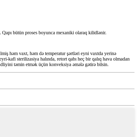
ir. Qapı bütün proses boyunca mexaniki olaraq kilidlənir.
ilmiş həm vaxt, həm də temperatur şərtləri eyni vaxtda yerinə
ri-kafi sterilizasiya halında, retort qabı heç bir qalıq hava olmadan
dliyini təmin etmək üçün konveksiya əmələ gətirə bilsin.