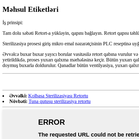
Məhsul Etiketləri
İş prinsipi:
Tam dolu səbəti Retort-a yükləyin, qapını bağlayın. Retort qapısı təhlü
Sterilizasiya prosesi giriş mikro emal nəzarətçisinin PLC reseptinə uyğ
Əvvəlcə buxar buxar yayıcı borular vasitəsilə retort qabına vurulur və
yetirildikdə, proses yuxarı qalxma mərhələsinə keçir. Bütün yuxarı qalx
doymuş buxarla doldurulur. Qanadlar bütün ventilyasiya, yuxarı qalxm
Əvvəlki:
Kolbasa Sterilizasiyası Retortu
Növbəti:
Tuna qutusu sterilizasiya retortu