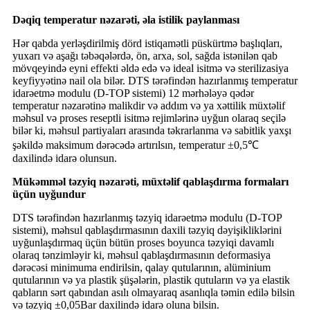
Dəqiq temperatur nəzarəti, əla istilik paylanması
Hər qabda yerləşdirilmiş dörd istiqamətli püskürtmə başlıqları,
yuxarı və aşağı təbəqələrdə, ön, arxa, sol, sağda istənilən qab
mövqeyində eyni effekti əldə edə və ideal isitmə və sterilizasiya
keyfiyyətinə nail ola bilər. DTS tərəfindən hazırlanmış temperatur
idarəetmə modulu (D-TOP sistemi) 12 mərhələyə qədər
temperatur nəzarətinə malikdir və addım və ya xəttilik müxtəlif
məhsul və proses reseptli isitmə rejimlərinə uyğun olaraq seçilə
bilər ki, məhsul partiyaları arasında təkrarlanma və sabitlik yaxşı
şəkildə maksimum dərəcədə artırılsın, temperatur ±0,5℃
daxilində idarə olunsun.
Mükəmməl təzyiq nəzarəti, müxtəlif qablaşdırma formaları
üçün uyğundur
DTS tərəfindən hazırlanmış təzyiq idarəetmə modulu (D-TOP
sistemi), məhsul qablaşdırmasının daxili təzyiq dəyişikliklərini
uyğunlaşdırmaq üçün bütün proses boyunca təzyiqi davamlı
olaraq tənzimləyir ki, məhsul qablaşdırmasının deformasiya
dərəcəsi minimuma endirilsin, qalay qutularının, alüminium
qutularının və ya plastik şüşələrin, plastik qutuların və ya elastik
qabların sərt qabından asılı olmayaraq asanlıqla təmin edilə bilsin
və təzyiq ±0,05Bar daxilində idarə oluna bilsin.