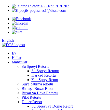
Telefon:
+86 18953636707
E-poçt:
sales1@dtszb.com
English
Ev
Həllər
Məhsullar
Su Spreyi Retortu
Su Spreyi Retortu
Kaskad Retortu
Yan Sprey Retort
Suya batırma retortu
Birbaşa Buxar Retortu
Buxar və Hava Retortu
Pilot Retortu
Dönər Retort
Su Spreyi və Dönər Retort