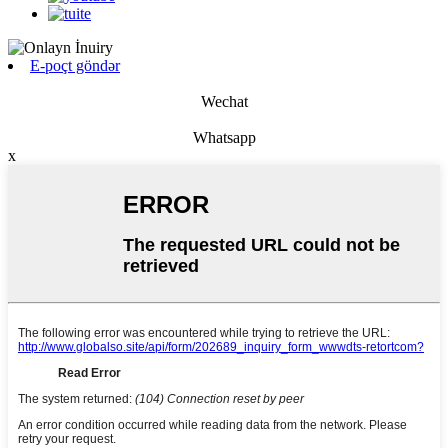
E-poçt göndər
Wechat
Whatsapp
x