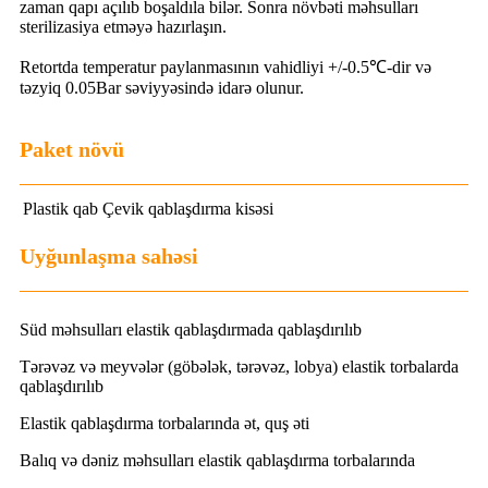
zaman qapı açılıb boşaldıla bilər. Sonra növbəti məhsulları
sterilizasiya etməyə hazırlaşın.
Retortda temperatur paylanmasının vahidliyi +/-0.5℃-dir və
təzyiq 0.05Bar səviyyəsində idarə olunur.
Paket növü
Plastik qab
Çevik qablaşdırma kisəsi
Uyğunlaşma sahəsi
Süd məhsulları elastik qablaşdırmada qablaşdırılıb
Tərəvəz və meyvələr (göbələk, tərəvəz, lobya) elastik torbalarda
qablaşdırılıb
Elastik qablaşdırma torbalarında ət, quş əti
Balıq və dəniz məhsulları elastik qablaşdırma torbalarında