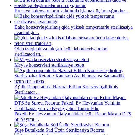
Bu suya batırma retortu vakuumla işləmək üçün uyğundur...
Balıq konservləşdirilmiş qida yüksək temperaturlu sterilizasiya
avadanlığı ...
Qida tədqiqatı və inkişafı üçün laboratoriya retort
sterilizatorları...
Meyvə konservləri sterilizasiya retort
Ağıllı Temperaturla Nəzarət Edilən Konservləşdirilmiş
Sterilizator ...
Paketli Ev Heyvanları Qəlyanaltıları üçün Retort Maşını DTS
Su Yayımı ...
Şüşə Butulkada Süd Üçün Sterilizasiya Retortu