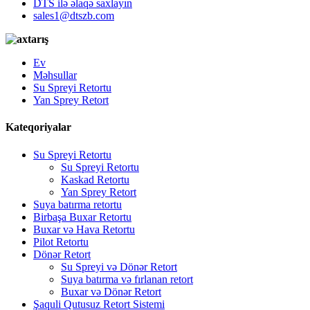
DTS ilə əlaqə saxlayın
sales1@dtszb.com
Ev
Məhsullar
Su Spreyi Retortu
Yan Sprey Retort
Kateqoriyalar
Su Spreyi Retortu
Su Spreyi Retortu
Kaskad Retortu
Yan Sprey Retort
Suya batırma retortu
Birbaşa Buxar Retortu
Buxar və Hava Retortu
Pilot Retortu
Dönər Retort
Su Spreyi və Dönər Retort
Suya batırma və fırlanan retort
Buxar və Dönər Retort
Şaquli Qutusuz Retort Sistemi