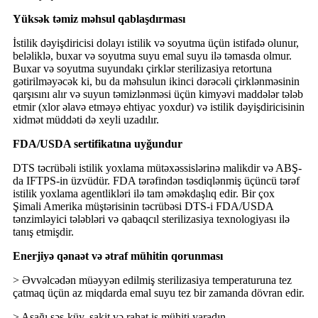
Yüksək təmiz məhsul qablaşdırması
İstilik dəyişdiricisi dolayı istilik və soyutma üçün istifadə olunur,
beləliklə, buxar və soyutma suyu emal suyu ilə təmasda olmur.
Buxar və soyutma suyundakı çirklər sterilizasiya retortuna
gətirilməyəcək ki, bu da məhsulun ikinci dərəcəli çirklənməsinin
qarşısını alır və suyun təmizlənməsi üçün kimyəvi maddələr tələb
etmir (xlor əlavə etməyə ehtiyac yoxdur) və istilik dəyişdiricisinin
xidmət müddəti də xeyli uzadılır.
FDA/USDA sertifikatına uyğundur
DTS təcrübəli istilik yoxlama mütəxəssislərinə malikdir və ABŞ-
da IFTPS-in üzvüdür. FDA tərəfindən təsdiqlənmiş üçüncü tərəf
istilik yoxlama agentlikləri ilə tam əməkdaşlıq edir. Bir çox
Şimali Amerika müştərisinin təcrübəsi DTS-i FDA/USDA
tənzimləyici tələbləri və qabaqcıl sterilizasiya texnologiyası ilə
tanış etmişdir.
Enerjiyə qənaət və ətraf mühitin qorunması
> Əvvəlcədən müəyyən edilmiş sterilizasiya temperaturuna tez
çatmaq üçün az miqdarda emal suyu tez bir zamanda dövran edir.
> Aşağı səs-küy, sakit və rahat iş mühiti yaradın.