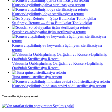
Konservləşdirilmiş qəhvə sterilizasiyası retortu
Konservləşdirilmiş lobya sterilizasiyası retortu
Su Spreyi Retortu — Şüşə Butulkalar Tonik içkilər
Souslar və ədviyyatlar üçün sterilizasiya retortu
Konservləşdirilmiş ev heyvanları üçün yem sterilizasiyası
retortu
Vakuumla Qablaşdırılmış Qarğıdalı və Konservləşdirilmiş
Qarğıdalı Sterilizasiya Retortu
Tuna qutusu sterilizasiya retortu
Konservləşdirilmiş hindistan cevizi südü sterilizasiya retortu
Yan tərəflər üçün sprey retort