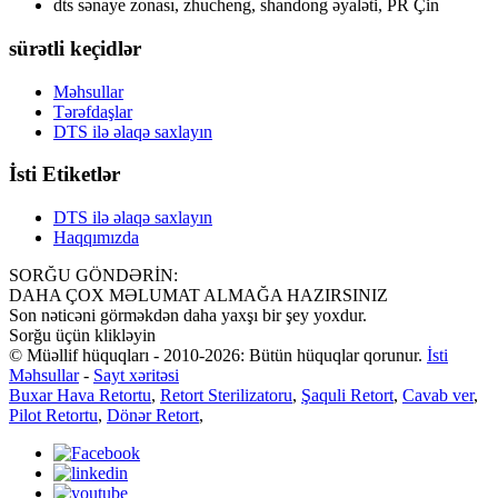
dts sənaye zonası, zhucheng, shandong əyaləti, PR Çin
sürətli keçidlər
Məhsullar
Tərəfdaşlar
DTS ilə əlaqə saxlayın
İsti Etiketlər
DTS ilə əlaqə saxlayın
Haqqımızda
SORĞU GÖNDƏRİN:
DAHA ÇOX MƏLUMAT ALMAĞA HAZIRSINIZ
Son nəticəni görməkdən daha yaxşı bir şey yoxdur.
Sorğu üçün klikləyin
© Müəllif hüquqları - 2010-2026: Bütün hüquqlar qorunur.
İsti
Məhsullar
-
Sayt xəritəsi
Buxar Hava Retortu
,
Retort Sterilizatoru
,
Şaquli Retort
,
Cavab ver
,
Pilot Retortu
,
Dönər Retort
,