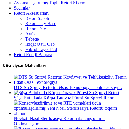
Avtomatlaşdırılmış Toplu Retort Sistemi
Seçimlər
Retort Aksesuarları
Retort Səbəti
Retort Tray Base
Retort Tray
Araba
Təbəqə
İkiqat Qatlı Qab
Hibrid Layer Pad
Retort Enerji Bərpası
Xüsusiyyət Məhsulları
DTS Su Spreyi Retortu: Əsas Texnologiya Təhlükəsizliyi...
Şüşə Butulkada Körpə Tərəvəz Püresi Su Spreyi Retort
Növbəti Nəsil Sterilizasiya Retortu ilə tanış olun –
Optimallaşdırın...