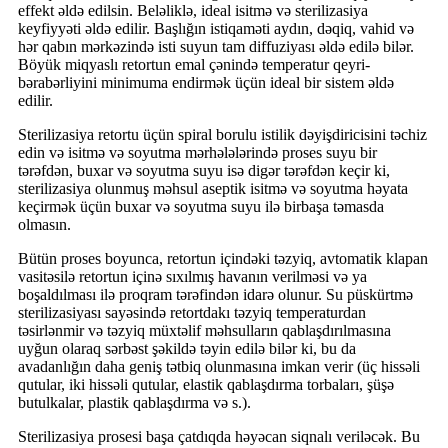
effekt əldə edilsin. Beləliklə, ideal isitmə və sterilizasiya
keyfiyyəti əldə edilir. Başlığın istiqaməti aydın, dəqiq, vahid və
hər qabın mərkəzində isti suyun tam diffuziyası əldə edilə bilər.
Böyük miqyaslı retortun emal çənində temperatur qeyri-
bərabərliyini minimuma endirmək üçün ideal bir sistem əldə
edilir.
Sterilizasiya retortu üçün spiral borulu istilik dəyişdiricisini təchiz
edin və isitmə və soyutma mərhələlərində proses suyu bir
tərəfdən, buxar və soyutma suyu isə digər tərəfdən keçir ki,
sterilizasiya olunmuş məhsul aseptik isitmə və soyutma həyata
keçirmək üçün buxar və soyutma suyu ilə birbaşa təmasda
olmasın.
Bütün proses boyunca, retortun içindəki təzyiq, avtomatik klapan
vasitəsilə retortun içinə sıxılmış havanın verilməsi və ya
boşaldılması ilə proqram tərəfindən idarə olunur. Su püskürtmə
sterilizasiyası sayəsində retortdakı təzyiq temperaturdan
təsirlənmir və təzyiq müxtəlif məhsulların qablaşdırılmasına
uyğun olaraq sərbəst şəkildə təyin edilə bilər ki, bu da
avadanlığın daha geniş tətbiq olunmasına imkan verir (üç hissəli
qutular, iki hissəli qutular, elastik qablaşdırma torbaları, şüşə
butulkalar, plastik qablaşdırma və s.).
Sterilizasiya prosesi başa çatdıqda həyəcan siqnalı veriləcək. Bu