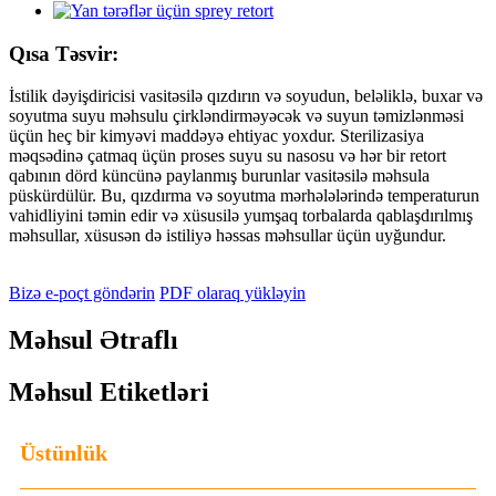
Qısa Təsvir:
İstilik dəyişdiricisi vasitəsilə qızdırın və soyudun, beləliklə, buxar və
soyutma suyu məhsulu çirkləndirməyəcək və suyun təmizlənməsi
üçün heç bir kimyəvi maddəyə ehtiyac yoxdur. Sterilizasiya
məqsədinə çatmaq üçün proses suyu su nasosu və hər bir retort
qabının dörd küncünə paylanmış burunlar vasitəsilə məhsula
püskürdülür. Bu, qızdırma və soyutma mərhələlərində temperaturun
vahidliyini təmin edir və xüsusilə yumşaq torbalarda qablaşdırılmış
məhsullar, xüsusən də istiliyə həssas məhsullar üçün uyğundur.
Bizə e-poçt göndərin
PDF olaraq yükləyin
Məhsul Ətraflı
Məhsul Etiketləri
Üstünlük