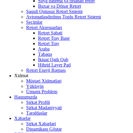
Suya batırma və fırlanan retort
Buxar və Dönər Retort
Şaquli Qutusuz Retort Sistemi
Avtomatlaşdırılmış Toplu Retort Sistemi
Seçimlər
Retort Aksesuarları
Retort Səbəti
Retort Tray Base
Retort Tray
Araba
Təbəqə
İkiqat Qatlı Qab
Hibrid Layer Pad
Retort Enerji Bərpası
Xidmət
Müştəri Xidmətləri
Yükləyin
Ümumi Problem
Haqqımızda
Şirkət Profili
Şirkət Mədəniyyəti
Tərəfdaşlar
Xəbərlər
Şirkət Xəbərləri
Dinamikanı Göstər