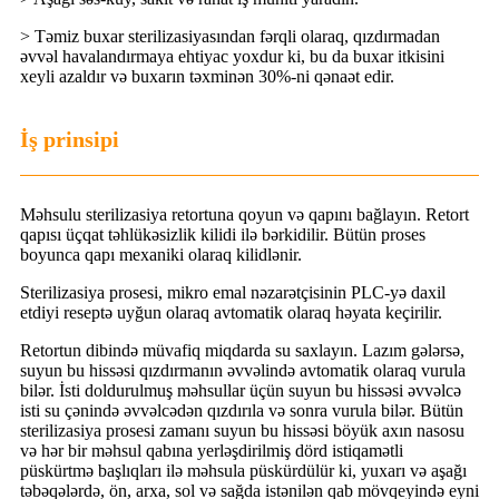
> Təmiz buxar sterilizasiyasından fərqli olaraq, qızdırmadan
əvvəl havalandırmaya ehtiyac yoxdur ki, bu da buxar itkisini
xeyli azaldır və buxarın təxminən 30%-ni qənaət edir.
İş prinsipi
Məhsulu sterilizasiya retortuna qoyun və qapını bağlayın. Retort
qapısı üçqat təhlükəsizlik kilidi ilə bərkidilir. Bütün proses
boyunca qapı mexaniki olaraq kilidlənir.
Sterilizasiya prosesi, mikro emal nəzarətçisinin PLC-yə daxil
etdiyi reseptə uyğun olaraq avtomatik olaraq həyata keçirilir.
Retortun dibində müvafiq miqdarda su saxlayın. Lazım gələrsə,
suyun bu hissəsi qızdırmanın əvvəlində avtomatik olaraq vurula
bilər. İsti doldurulmuş məhsullar üçün suyun bu hissəsi əvvəlcə
isti su çənində əvvəlcədən qızdırıla və sonra vurula bilər. Bütün
sterilizasiya prosesi zamanı suyun bu hissəsi böyük axın nasosu
və hər bir məhsul qabına yerləşdirilmiş dörd istiqamətli
püskürtmə başlıqları ilə məhsula püskürdülür ki, yuxarı və aşağı
təbəqələrdə, ön, arxa, sol və sağda istənilən qab mövqeyində eyni