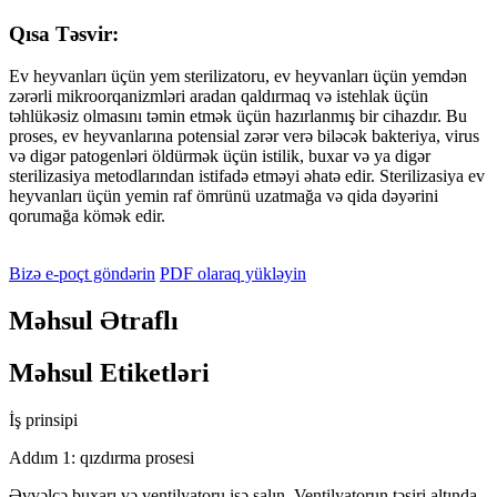
Qısa Təsvir:
Ev heyvanları üçün yem sterilizatoru, ev heyvanları üçün yemdən
zərərli mikroorqanizmləri aradan qaldırmaq və istehlak üçün
təhlükəsiz olmasını təmin etmək üçün hazırlanmış bir cihazdır. Bu
proses, ev heyvanlarına potensial zərər verə biləcək bakteriya, virus
və digər patogenləri öldürmək üçün istilik, buxar və ya digər
sterilizasiya metodlarından istifadə etməyi əhatə edir. Sterilizasiya ev
heyvanları üçün yemin raf ömrünü uzatmağa və qida dəyərini
qorumağa kömək edir.
Bizə e-poçt göndərin
PDF olaraq yükləyin
Məhsul Ətraflı
Məhsul Etiketləri
İş prinsipi
Addım 1: qızdırma prosesi
Əvvəlcə buxarı və ventilyatoru işə salın. Ventilyatorun təsiri altında