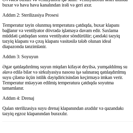
buxar və hava hava kanalından irəli və geri axır.
Addım 2: Sterilizasiya Prosesi
Temperatur təyin olunmuş temperatura çatdıqda, buxar klapanı
bağlanır və ventilyator dövrədə işləməyə davam edir. Saxlama
müddəti çatdıqdan sonra ventilyator söndürülür; çəndəki təzyiq
təzyiq klapanı və çıxış klapanı vasitəsilə tələb olunan ideal
diapazonda tənzimlənir.
Addım 3: Soyuyun
Əgər qatılaşdırılmış suyun miqdarı kifayət deyilsə, yumşaldılmış su
əlavə edilə bilər və sirkulyasiya nasosu işə salınaraq qatılaşdırılmış
suyu çiləmə üçün istilik dəyişdiricisindən keçirməyə imkan verir.
Temperatur müəyyən edilmiş temperatura çatdıqda soyutma
tamamlanır.
Addım 4: Drenaj
Qalan sterilizasiya suyu drenaj klapanından axıdılır və qazandakı
təzyiq egzoz klapanından buraxılır.