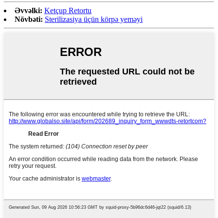
Əvvəlki:
Ketçup Retortu
Növbəti:
Sterilizasiya üçün körpə yeməyi