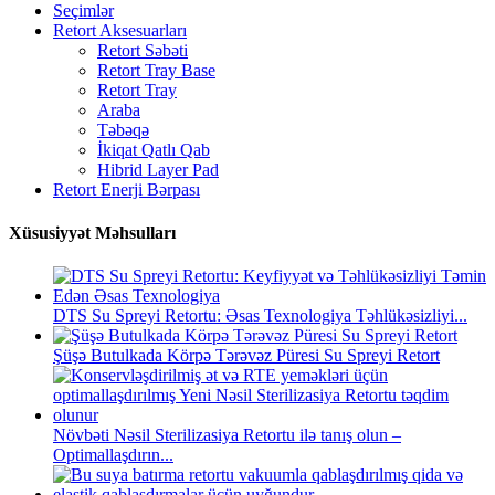
Seçimlər
Retort Aksesuarları
Retort Səbəti
Retort Tray Base
Retort Tray
Araba
Təbəqə
İkiqat Qatlı Qab
Hibrid Layer Pad
Retort Enerji Bərpası
Xüsusiyyət Məhsulları
DTS Su Spreyi Retortu: Əsas Texnologiya Təhlükəsizliyi...
Şüşə Butulkada Körpə Tərəvəz Püresi Su Spreyi Retort
Növbəti Nəsil Sterilizasiya Retortu ilə tanış olun –
Optimallaşdırın...