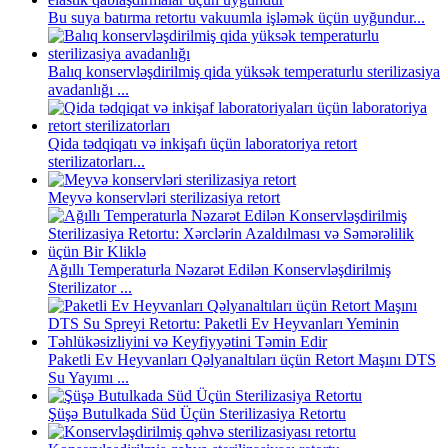
Bu suya batırma retortu vakuumla işləmək üçün uyğundur...
Balıq konservləşdirilmiş qida yüksək temperaturlu sterilizasiya
avadanlığı ...
Qida tədqiqatı və inkişafı üçün laboratoriya retort
sterilizatorları...
Meyvə konservləri sterilizasiya retort
Ağıllı Temperaturla Nəzarət Edilən Konservləşdirilmiş
Sterilizator ...
Paketli Ev Heyvanları Qəlyanaltıları üçün Retort Maşını DTS
Su Yayımı ...
Şüşə Butulkada Süd Üçün Sterilizasiya Retortu