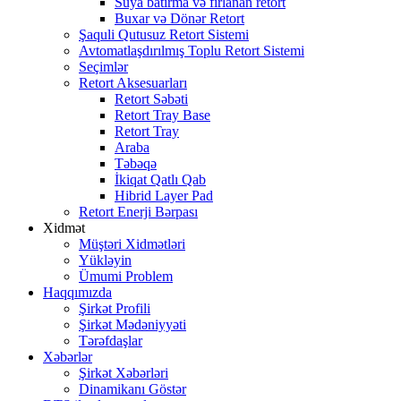
Suya batırma və fırlanan retort
Buxar və Dönər Retort
Şaquli Qutusuz Retort Sistemi
Avtomatlaşdırılmış Toplu Retort Sistemi
Seçimlər
Retort Aksesuarları
Retort Səbəti
Retort Tray Base
Retort Tray
Araba
Təbəqə
İkiqat Qatlı Qab
Hibrid Layer Pad
Retort Enerji Bərpası
Xidmət
Müştəri Xidmətləri
Yükləyin
Ümumi Problem
Haqqımızda
Şirkət Profili
Şirkət Mədəniyyəti
Tərəfdaşlar
Xəbərlər
Şirkət Xəbərləri
Dinamikanı Göstər