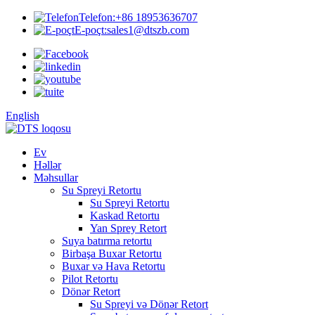
Telefon:
+86 18953636707
E-poçt:
sales1@dtszb.com
English
Ev
Həllər
Məhsullar
Su Spreyi Retortu
Su Spreyi Retortu
Kaskad Retortu
Yan Sprey Retort
Suya batırma retortu
Birbaşa Buxar Retortu
Buxar və Hava Retortu
Pilot Retortu
Dönər Retort
Su Spreyi və Dönər Retort