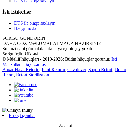
DTS ilə əlaqə saxlayın
İsti Etiketlər
DTS ilə əlaqə saxlayın
Haqqımızda
SORĞU GÖNDƏRİN:
DAHA ÇOX MƏLUMAT ALMAĞA HAZIRSINIZ
Son nəticəni görməkdən daha yaxşı bir şey yoxdur.
Sorğu üçün klikləyin
© Müəllif hüquqları - 2010-2026: Bütün hüquqlar qorunur.
İsti
Məhsullar
-
Sayt xəritəsi
Buxar Hava Retortu
,
Pilot Retortu
,
Cavab ver
,
Şaquli Retort
,
Dönər
Retort
,
Retort Sterilizatoru
,
E-poçt göndər
Wechat