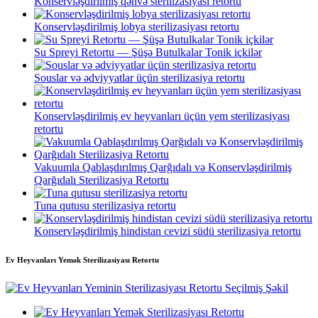
Konservləşdirilmiş qəhvə sterilizasiyası retortu
Konservləşdirilmiş lobya sterilizasiyası retortu
Su Spreyi Retortu — Şüşə Butulkalar Tonik içkilər
Souslar və ədviyyatlar üçün sterilizasiya retortu
Konservləşdirilmiş ev heyvanları üçün yem sterilizasiyası
retortu
Vakuumla Qablaşdırılmış Qarğıdalı və Konservləşdirilmiş
Qarğıdalı Sterilizasiya Retortu
Tuna qutusu sterilizasiya retortu
Konservləşdirilmiş hindistan cevizi südü sterilizasiya retortu
Ev Heyvanları Yemək Sterilizasiyası Retortu