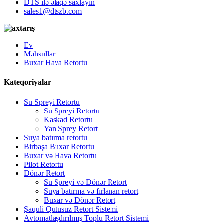
DTS ilə əlaqə saxlayın
sales1@dtszb.com
Ev
Məhsullar
Buxar Hava Retortu
Kateqoriyalar
Su Spreyi Retortu
Su Spreyi Retortu
Kaskad Retortu
Yan Sprey Retort
Suya batırma retortu
Birbaşa Buxar Retortu
Buxar və Hava Retortu
Pilot Retortu
Dönər Retort
Su Spreyi və Dönər Retort
Suya batırma və fırlanan retort
Buxar və Dönər Retort
Şaquli Qutusuz Retort Sistemi
Avtomatlaşdırılmış Toplu Retort Sistemi