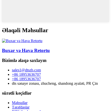
Əlaqəli Məhsullar
Buxar və Hava Retortu
Bizimlə əlaqə saxlayın
sales1@dtszb.com
+86 18953636707
+86 18953636707
dts sənaye zonası, zhucheng, shandong əyaləti, PR Çin
sürətli keçidlər
Məhsullar
Tərəfdaşlar