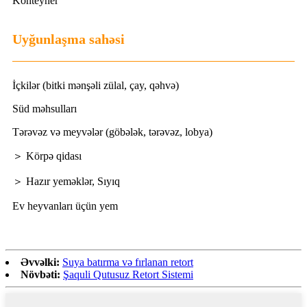
Konteyner
Uyğunlaşma sahəsi
İçkilər (bitki mənşəli zülal, çay, qəhvə)
Süd məhsulları
Tərəvəz və meyvələr (göbələk, tərəvəz, lobya)
＞ Körpə qidası
＞ Hazır yeməklər, Sıyıq
Ev heyvanları üçün yem
Əvvəlki:
Suya batırma və fırlanan retort
Növbəti:
Şaquli Qutusuz Retort Sistemi