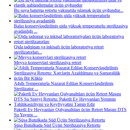
Bu suya batırma retortu vakuumla işləmək üçün uyğundur...
Balıq konservləşdirilmiş qida yüksək temperaturlu sterilizasiya
avadanlığı ...
Qida tədqiqatı və inkişafı üçün laboratoriya retort
sterilizatorları...
Meyvə konservləri sterilizasiya retort
Ağıllı Temperaturla Nəzarət Edilən Konservləşdirilmiş
Sterilizator ...
Paketli Ev Heyvanları Qəlyanaltıları üçün Retort Maşını DTS
Su Yayımı ...
Şüşə Butulkada Süd Üçün Sterilizasiya Retortu