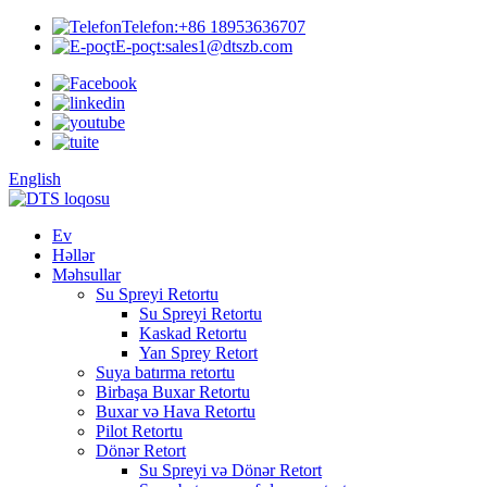
Telefon:
+86 18953636707
E-poçt:
sales1@dtszb.com
English
Ev
Həllər
Məhsullar
Su Spreyi Retortu
Su Spreyi Retortu
Kaskad Retortu
Yan Sprey Retort
Suya batırma retortu
Birbaşa Buxar Retortu
Buxar və Hava Retortu
Pilot Retortu
Dönər Retort
Su Spreyi və Dönər Retort