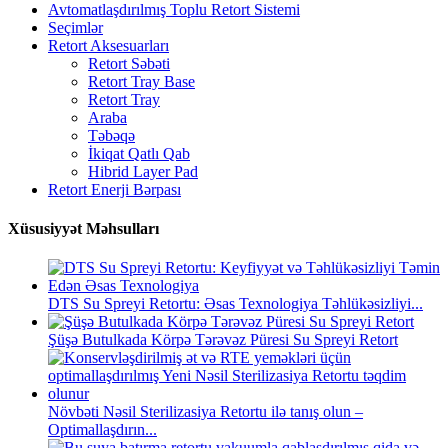
Avtomatlaşdırılmış Toplu Retort Sistemi
Seçimlər
Retort Aksesuarları
Retort Səbəti
Retort Tray Base
Retort Tray
Araba
Təbəqə
İkiqat Qatlı Qab
Hibrid Layer Pad
Retort Enerji Bərpası
Xüsusiyyət Məhsulları
DTS Su Spreyi Retortu: Əsas Texnologiya Təhlükəsizliyi...
Şüşə Butulkada Körpə Tərəvəz Püresi Su Spreyi Retort
Növbəti Nəsil Sterilizasiya Retortu ilə tanış olun –
Optimallaşdırın...