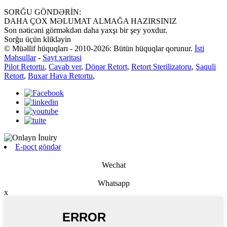
SORĞU GÖNDƏRİN:
DAHA ÇOX MƏLUMAT ALMAĞA HAZIRSINIZ
Son nəticəni görməkdən daha yaxşı bir şey yoxdur.
Sorğu üçün klikləyin
© Müəllif hüquqları - 2010-2026: Bütün hüquqlar qorunur.
İsti
Məhsullar
-
Sayt xəritəsi
Pilot Retortu
,
Cavab ver
,
Dönər Retort
,
Retort Sterilizatoru
,
Şaquli
Retort
,
Buxar Hava Retortu
,
E-poçt göndər
Wechat
Whatsapp
x