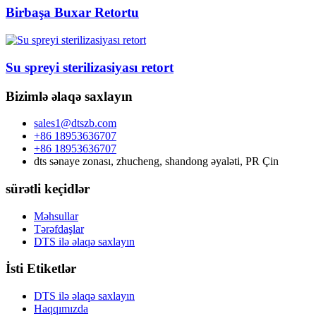
Birbaşa Buxar Retortu
Su spreyi sterilizasiyası retort
Bizimlə əlaqə saxlayın
sales1@dtszb.com
+86 18953636707
+86 18953636707
dts sənaye zonası, zhucheng, shandong əyaləti, PR Çin
sürətli keçidlər
Məhsullar
Tərəfdaşlar
DTS ilə əlaqə saxlayın
İsti Etiketlər
DTS ilə əlaqə saxlayın
Haqqımızda