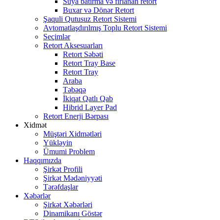
Suya batırma və fırlanan retort
Buxar və Dönər Retort
Şaquli Qutusuz Retort Sistemi
Avtomatlaşdırılmış Toplu Retort Sistemi
Seçimlər
Retort Aksesuarları
Retort Səbəti
Retort Tray Base
Retort Tray
Araba
Təbəqə
İkiqat Qatlı Qab
Hibrid Layer Pad
Retort Enerji Bərpası
Xidmət
Müştəri Xidmətləri
Yükləyin
Ümumi Problem
Haqqımızda
Şirkət Profili
Şirkət Mədəniyyəti
Tərəfdaşlar
Xəbərlər
Şirkət Xəbərləri
Dinamikanı Göstər