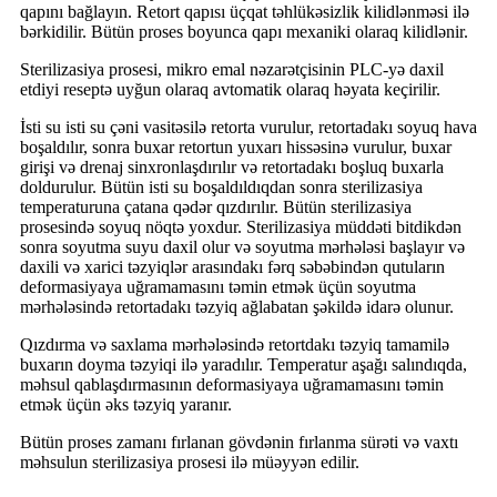
qapını bağlayın. Retort qapısı üçqat təhlükəsizlik kilidlənməsi ilə
bərkidilir. Bütün proses boyunca qapı mexaniki olaraq kilidlənir.
Sterilizasiya prosesi, mikro emal nəzarətçisinin PLC-yə daxil
etdiyi reseptə uyğun olaraq avtomatik olaraq həyata keçirilir.
İsti su isti su çəni vasitəsilə retorta vurulur, retortadakı soyuq hava
boşaldılır, sonra buxar retortun yuxarı hissəsinə vurulur, buxar
girişi və drenaj sinxronlaşdırılır və retortadakı boşluq buxarla
doldurulur. Bütün isti su boşaldıldıqdan sonra sterilizasiya
temperaturuna çatana qədər qızdırılır. Bütün sterilizasiya
prosesində soyuq nöqtə yoxdur. Sterilizasiya müddəti bitdikdən
sonra soyutma suyu daxil olur və soyutma mərhələsi başlayır və
daxili və xarici təzyiqlər arasındakı fərq səbəbindən qutuların
deformasiyaya uğramamasını təmin etmək üçün soyutma
mərhələsində retortadakı təzyiq ağlabatan şəkildə idarə olunur.
Qızdırma və saxlama mərhələsində retortdakı təzyiq tamamilə
buxarın doyma təzyiqi ilə yaradılır. Temperatur aşağı salındıqda,
məhsul qablaşdırmasının deformasiyaya uğramamasını təmin
etmək üçün əks təzyiq yaranır.
Bütün proses zamanı fırlanan gövdənin fırlanma sürəti və vaxtı
məhsulun sterilizasiya prosesi ilə müəyyən edilir.