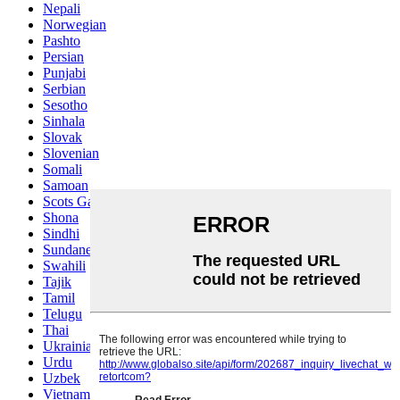
Nepali
Norwegian
Pashto
Persian
Punjabi
Serbian
Sesotho
Sinhala
Slovak
Slovenian
Somali
Samoan
Scots Gaelic
Shona
Sindhi
Sundanese
Swahili
Tajik
Tamil
Telugu
Thai
Ukrainian
Urdu
Uzbek
Vietnamese