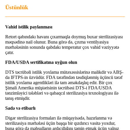
Üstünlük
Vahid istilik paylanması
Retort qabındakı havanı çıxarmaqla doymuş buxar sterilizasiyası
məqsədinə nail olunur. Buna görə də, çıxma ventilyasiya
mərhələsinin sonunda qabdakı temperatur çox vahid vəziyyətə
çatır.
FDA/USDA sertifikatına uyğun olun
DTS təcrübəli istilik yoxlama mütəxəssislərinə malikdir və ABŞ-
da IFTPS-in üzvüdür. FDA tərəfindən təsdiqlənmiş üçüncü tərəf
istilik yoxlama agentlikləri ilə tam əməkdaşlıq edir. Bir çox
Şimali Amerika müştərisinin təcrübəsi DTS-i FDA/USDA
tənzimləyici tələbləri və qabaqcıl sterilizasiya texnologiyası ilə
tanış etmişdir.
Sadə və etibarlı
Digər sterilizasiya formaları ilə müqayisədə, hazırlanma və
sterilizasiya mərhələsi üçün başqa bir qızdırıcı vasitə yoxdur,
buna görə də məhsulların ardıcıllığını təmin etmək üçün yalnız