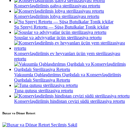
Konservləşdirilmiş qəhvə sterilizasiyası retortu
Konservləşdirilmiş lobya sterilizasiyası retortu
Su Spreyi Retortu — Şüşə Butulkalar Tonik içkilər
Souslar və ədviyyatlar üçün sterilizasiya retortu
Konservləşdirilmiş ev heyvanları üçün yem sterilizasiyası
retortu
Vakuumla Qablaşdırılmış Qarğıdalı və Konservləşdirilmiş
Qarğıdalı Sterilizasiya Retortu
Tuna qutusu sterilizasiya retortu
Konservləşdirilmiş hindistan cevizi südü sterilizasiya retortu
Buxar və Dönər Retort