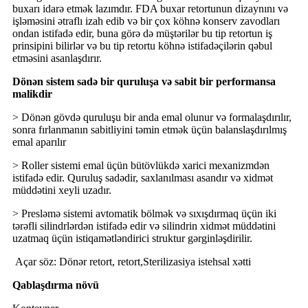
buxarı idarə etmək lazımdır. FDA buxar retortunun dizaynını və
işləməsini ətraflı izah edib və bir çox köhnə konserv zavodları
ondan istifadə edir, buna görə də müştərilər bu tip retortun iş
prinsipini bilirlər və bu tip retortu köhnə istifadəçilərin qəbul
etməsini asanlaşdırır.
Dönən sistem sadə bir quruluşa və sabit bir performansa
malikdir
> Dönən gövdə quruluşu bir anda emal olunur və formalaşdırılır,
sonra fırlanmanın sabitliyini təmin etmək üçün balanslaşdırılmış
emal aparılır
> Roller sistemi emal üçün bütövlükdə xarici mexanizmdən
istifadə edir. Quruluş sadədir, saxlanılması asandır və xidmət
müddətini xeyli uzadır.
> Presləmə sistemi avtomatik bölmək və sıxışdırmaq üçün iki
tərəfli silindrlərdən istifadə edir və silindrin xidmət müddətini
uzatmaq üçün istiqamətləndirici struktur gərginləşdirilir.
Açar söz: Dönər retort, retort,
Sterilizasiya istehsal xətti
Qablaşdırma növü