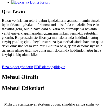
Qısa Təsvir:
Buxar və fırlanan retort, qabın içindəkilərin axmasını təmin etmək
üçün fırlanan gövdənin fırlanmasından istifadə etməkdir. Prosesin
təbiətinə görə, bütün hava qabı buxarla doldurmaqla və havanın
ventilyasiya klapanlarından çıxmasına imkan verməklə retortdan
çıxarılır. Bu prosesin sterilizasiya mərhələlərində həddindən artıq
təzyiq yoxdur, çünki heç bir sterilizasiya mərhələsində havanın qaba
daxil olmasına icazə verilmir. Bununla belə, qabın deformasiyasının
qarşısını almaq üçün soyutma mərhələlərində həddindən artıq hava
təzyiqi tətbiq oluna bilər.
Bizə e-poçt göndərin
PDF olaraq yükləyin
Məhsul Ətraflı
Məhsul Etiketləri
Məhsulu sterilizasiya retortuna qoyun, silindrlər ayrıca sıxılır və