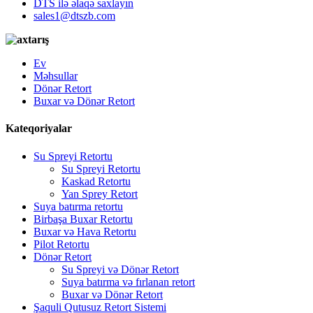
DTS ilə əlaqə saxlayın
sales1@dtszb.com
Ev
Məhsullar
Dönər Retort
Buxar və Dönər Retort
Kateqoriyalar
Su Spreyi Retortu
Su Spreyi Retortu
Kaskad Retortu
Yan Sprey Retort
Suya batırma retortu
Birbaşa Buxar Retortu
Buxar və Hava Retortu
Pilot Retortu
Dönər Retort
Su Spreyi və Dönər Retort
Suya batırma və fırlanan retort
Buxar və Dönər Retort
Şaquli Qutusuz Retort Sistemi