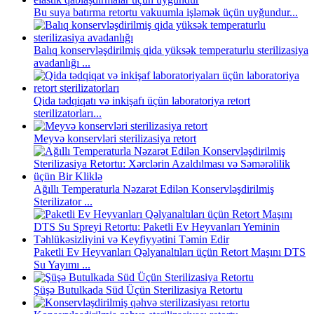
Bu suya batırma retortu vakuumla işləmək üçün uyğundur...
Balıq konservləşdirilmiş qida yüksək temperaturlu sterilizasiya
avadanlığı ...
Qida tədqiqatı və inkişafı üçün laboratoriya retort
sterilizatorları...
Meyvə konservləri sterilizasiya retort
Ağıllı Temperaturla Nəzarət Edilən Konservləşdirilmiş
Sterilizator ...
Paketli Ev Heyvanları Qəlyanaltıları üçün Retort Maşını DTS
Su Yayımı ...
Şüşə Butulkada Süd Üçün Sterilizasiya Retortu