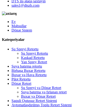
DTS ilə əlaqə saxlayın
sales1@dtszb.com
Ev
Məhsullar
Dönər Sistem
Kateqoriyalar
Su Spreyi Retortu
Su Spreyi Retortu
Kaskad Retortu
Yan Sprey Retort
Suya batırma retortu
Birbaşa Buxar Retortu
Buxar və Hava Retortu
Pilot Retortu
Dönər Retort
Su Spreyi və Dönər Retort
Suya batırma və fırlanan retort
Buxar və Dönər Retort
Şaquli Qutusuz Retort Sistemi
Avtomatlaşdırılmış Toplu Retort Sistemi