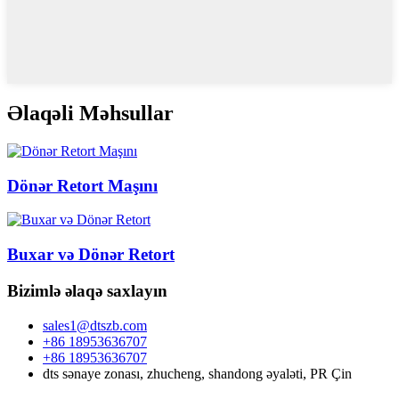
Əlaqəli Məhsullar
Dönər Retort Maşını
Buxar və Dönər Retort
Bizimlə əlaqə saxlayın
sales1@dtszb.com
+86 18953636707
+86 18953636707
dts sənaye zonası, zhucheng, shandong əyaləti, PR Çin