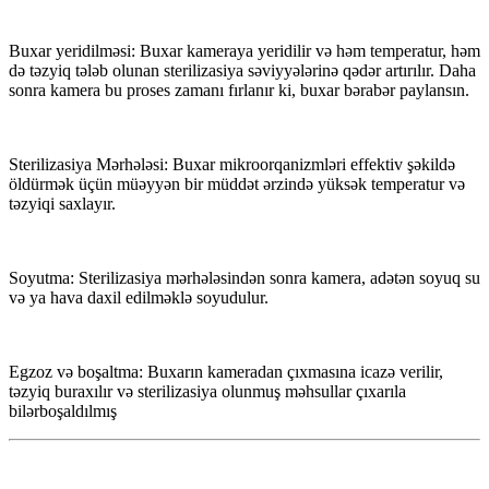
Buxar yeridilməsi: Buxar kameraya yeridilir və həm temperatur, həm
də təzyiq tələb olunan sterilizasiya səviyyələrinə qədər artırılır. Daha
sonra kamera bu proses zamanı fırlanır ki, buxar bərabər paylansın.
Sterilizasiya Mərhələsi: Buxar mikroorqanizmləri effektiv şəkildə
öldürmək üçün müəyyən bir müddət ərzində yüksək temperatur və
təzyiqi saxlayır.
Soyutma: Sterilizasiya mərhələsindən sonra kamera, adətən soyuq su
və ya hava daxil edilməklə soyudulur.
Egzoz və boşaltma: Buxarın kameradan çıxmasına icazə verilir,
təzyiq buraxılır və sterilizasiya olunmuş məhsullar çıxarıla
bilər
boşaldılmış