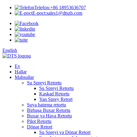
Telefon:
+86 18953636707
E-poçt:
sales1@dtszb.com
English
Ev
Həllər
Məhsullar
Su Spreyi Retortu
Su Spreyi Retortu
Kaskad Retortu
Yan Sprey Retort
Suya batırma retortu
Birbaşa Buxar Retortu
Buxar və Hava Retortu
Pilot Retortu
Dönər Retort
Su Spreyi və Dönər Retort