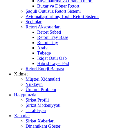
Suya batırma və fırlanan retort
Buxar və Dönər Retort
Şaquli Qutusuz Retort Sistemi
Avtomatlaşdırılmış Toplu Retort Sistemi
Seçimlər
Retort Aksesuarları
Retort Səbəti
Retort Tray Base
Retort Tray
Araba
Təbəqə
İkiqat Qatlı Qab
Hibrid Layer Pad
Retort Enerji Bərpası
Xidmət
Müştəri Xidmətləri
Yükləyin
Ümumi Problem
Haqqımızda
Şirkət Profili
Şirkət Mədəniyyəti
Tərəfdaşlar
Xəbərlər
Şirkət Xəbərləri
Dinamikanı Göstər