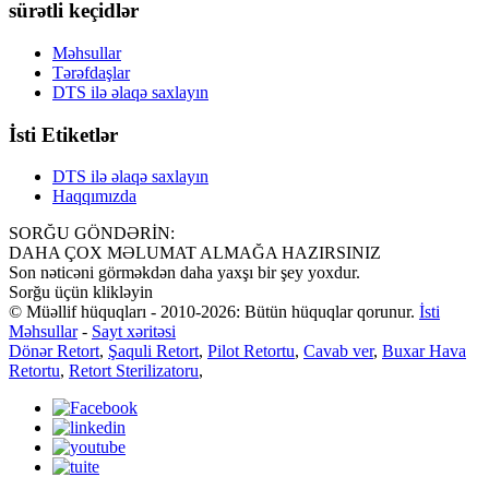
sürətli keçidlər
Məhsullar
Tərəfdaşlar
DTS ilə əlaqə saxlayın
İsti Etiketlər
DTS ilə əlaqə saxlayın
Haqqımızda
SORĞU GÖNDƏRİN:
DAHA ÇOX MƏLUMAT ALMAĞA HAZIRSINIZ
Son nəticəni görməkdən daha yaxşı bir şey yoxdur.
Sorğu üçün klikləyin
© Müəllif hüquqları - 2010-2026: Bütün hüquqlar qorunur.
İsti
Məhsullar
-
Sayt xəritəsi
Dönər Retort
,
Şaquli Retort
,
Pilot Retortu
,
Cavab ver
,
Buxar Hava
Retortu
,
Retort Sterilizatoru
,