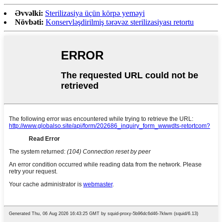
Əvvəlki:
Sterilizasiya üçün körpə yeməyi
Növbəti:
Konservləşdirilmiş tərəvəz sterilizasiyası retortu