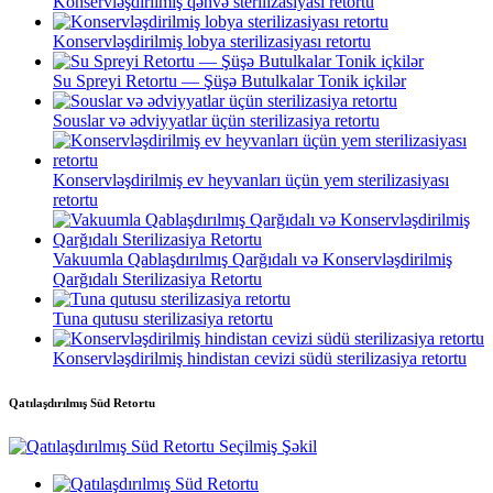
Konservləşdirilmiş qəhvə sterilizasiyası retortu
Konservləşdirilmiş lobya sterilizasiyası retortu
Su Spreyi Retortu — Şüşə Butulkalar Tonik içkilər
Souslar və ədviyyatlar üçün sterilizasiya retortu
Konservləşdirilmiş ev heyvanları üçün yem sterilizasiyası
retortu
Vakuumla Qablaşdırılmış Qarğıdalı və Konservləşdirilmiş
Qarğıdalı Sterilizasiya Retortu
Tuna qutusu sterilizasiya retortu
Konservləşdirilmiş hindistan cevizi südü sterilizasiya retortu
Qatılaşdırılmış Süd Retortu