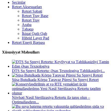
Seçimlər
Retort Aksesuarları
Retort Səbəti
Retort Tray Base
Retort Tray
Araba
Təbəqə
İkiqat Qatlı Qab
Hibrid Layer Pad
Retort Enerji Bərpası
Xüsusiyyət Məhsulları
DTS Su Spreyi Retortu: Əsas Texnologiya Təhlükəsizliyi...
Şüşə Butulkada Körpə Tərəvəz Püresi Su Spreyi Retort
Növbəti Nəsil Sterilizasiya Retortu ilə tanış olun –
Optimallaşdırın...