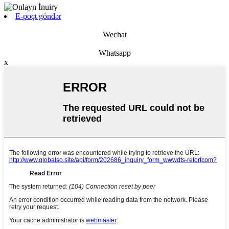
E-poçt göndər
Wechat
Whatsapp
x