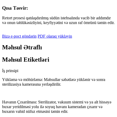
Qısa Təsvir:
Retort prosesi qatılaşdırılmış südün istehsalında vacib bir addımdır
və onun təhlükəsizliyini, keyfiyyətini və uzun raf ömrünü təmin edir.
Bizə e-poçt göndərin
PDF olaraq yükləyin
Məhsul Ətraflı
Məhsul Etiketləri
İş prinsipi
Yükləmə və möhürləmə: Məhsullar səbətlərə yüklənir və sonra
sterilizasiya kamerasına yerləşdirilir.
Havanın Çıxarılması: Sterilizator, vakuum sistemi və ya alt hissəyə
buxar yeridilməsi yolu ilə soyuq havanı kameradan çıxarır və
buxarın vahid nüfuz etməsini təmin edir.