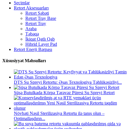
Seçimlər
Retort Aksesuarları
Retort Səbəti
Retort Tray Base
Retort Tray
Araba
Təbəqə
İkiqat Qatlı Qab
Hibrid Layer Pad
Retort Enerji Bərpası
Xüsusiyyət Məhsulları
DTS Su Spreyi Retortu: Əsas Texnologiya Təhlükəsizliyi...
Şüşə Butulkada Körpə Tərəvəz Püresi Su Spreyi Retort
Növbəti Nəsil Sterilizasiya Retortu ilə tanış olun –
Optimallaşdırın...