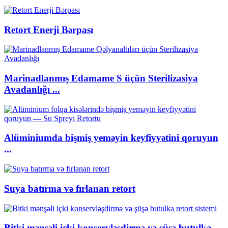
Retort Enerji Bərpası
Marinadlanmış Edamame S üçün Sterilizasiya
Avadanlığı ...
Alüminiumda bişmiş yeməyin keyfiyyətini qoruyun
...
Suya batırma və fırlanan retort
Bitki mənşəli içki konservləşdirmə və şüşə butulka