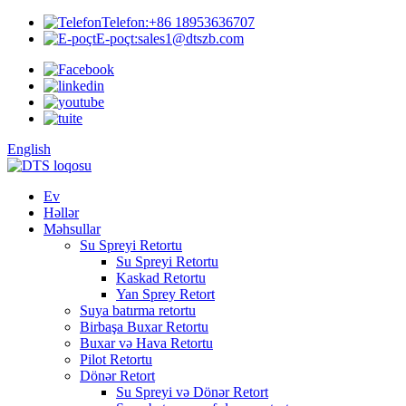
Telefon:
+86 18953636707
E-poçt:
sales1@dtszb.com
English
Ev
Həllər
Məhsullar
Su Spreyi Retortu
Su Spreyi Retortu
Kaskad Retortu
Yan Sprey Retort
Suya batırma retortu
Birbaşa Buxar Retortu
Buxar və Hava Retortu
Pilot Retortu
Dönər Retort
Su Spreyi və Dönər Retort