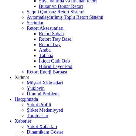
Suya batırma və fırlanan retort
Buxar və Dönər Retort
Şaquli Qutusuz Retort Sistemi
Avtomatlaşdırılmış Toplu Retort Sistemi
Seçimlər
Retort Aksesuarları
Retort Səbəti
Retort Tray Base
Retort Tray
Araba
Təbəqə
İkiqat Qatlı Qab
Hibrid Layer Pad
Retort Enerji Bərpası
Xidmət
Müştəri Xidmətləri
Yükləyin
Ümumi Problem
Haqqımızda
Şirkət Profili
Şirkət Mədəniyyəti
Tərəfdaşlar
Xəbərlər
Şirkət Xəbərləri
Dinamikanı Göstər