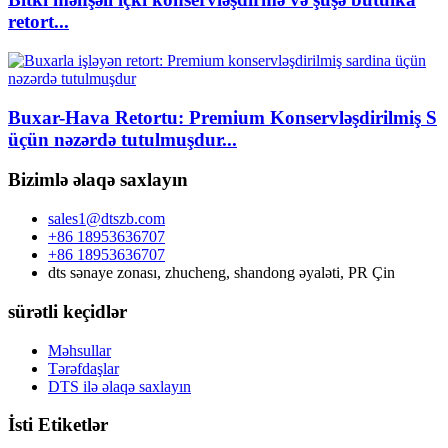
retort...
Buxar-Hava Retortu: Premium Konservləşdirilmiş S
üçün nəzərdə tutulmuşdur...
Bizimlə əlaqə saxlayın
sales1@dtszb.com
+86 18953636707
+86 18953636707
dts sənaye zonası, zhucheng, shandong əyaləti, PR Çin
sürətli keçidlər
Məhsullar
Tərəfdaşlar
DTS ilə əlaqə saxlayın
İsti Etiketlər