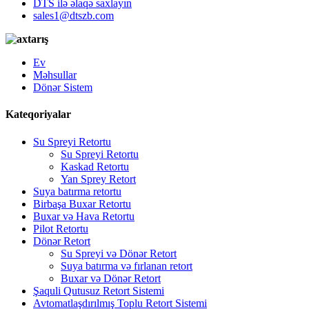
DTS ilə əlaqə saxlayın
sales1@dtszb.com
Ev
Məhsullar
Dönər Sistem
Kateqoriyalar
Su Spreyi Retortu
Su Spreyi Retortu
Kaskad Retortu
Yan Sprey Retort
Suya batırma retortu
Birbaşa Buxar Retortu
Buxar və Hava Retortu
Pilot Retortu
Dönər Retort
Su Spreyi və Dönər Retort
Suya batırma və fırlanan retort
Buxar və Dönər Retort
Şaquli Qutusuz Retort Sistemi
Avtomatlaşdırılmış Toplu Retort Sistemi