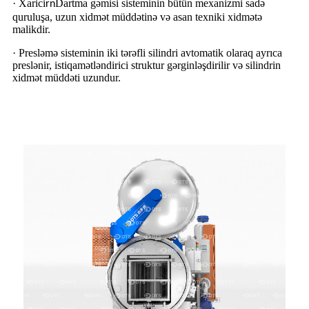
· Xarici
Dartma gəmisi sisteminin bütün mexanizmi sadə
rn
quruluşa, uzun xidmət müddətinə və asan texniki xidmətə
malikdir.
· Presləmə sisteminin iki tərəfli silindri avtomatik olaraq ayrıca
preslənir, istiqamətləndirici struktur gərginləşdirilir və silindrin
xidmət müddəti uzundur.