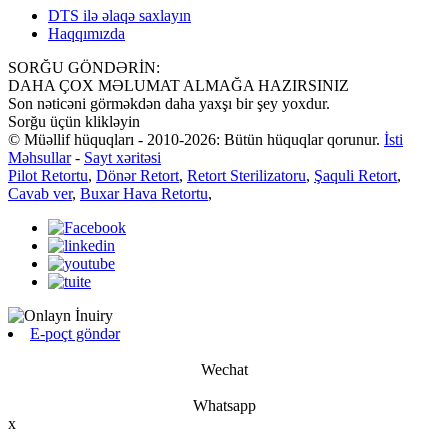
DTS ilə əlaqə saxlayın
Haqqımızda
SORĞU GÖNDƏRİN:
DAHA ÇOX MƏLUMAT ALMAĞA HAZIRSINIZ
Son nəticəni görməkdən daha yaxşı bir şey yoxdur.
Sorğu üçün klikləyin
© Müəllif hüquqları - 2010-2026: Bütün hüquqlar qorunur.
İsti
Məhsullar
-
Sayt xəritəsi
Pilot Retortu
,
Dönər Retort
,
Retort Sterilizatoru
,
Şaquli Retort
,
Cavab ver
,
Buxar Hava Retortu
,
E-poçt göndər
Wechat
Whatsapp
x