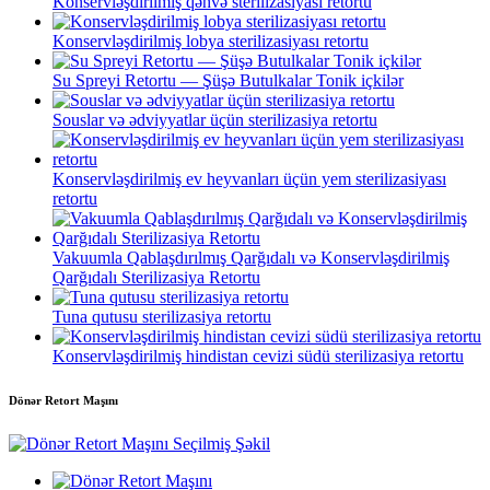
Konservləşdirilmiş qəhvə sterilizasiyası retortu
Konservləşdirilmiş lobya sterilizasiyası retortu
Su Spreyi Retortu — Şüşə Butulkalar Tonik içkilər
Souslar və ədviyyatlar üçün sterilizasiya retortu
Konservləşdirilmiş ev heyvanları üçün yem sterilizasiyası
retortu
Vakuumla Qablaşdırılmış Qarğıdalı və Konservləşdirilmiş
Qarğıdalı Sterilizasiya Retortu
Tuna qutusu sterilizasiya retortu
Konservləşdirilmiş hindistan cevizi südü sterilizasiya retortu
Dönər Retort Maşını