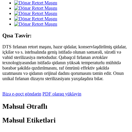
Qısa Təsvir:
DTS fırlanan retort maşını, hazır qidalar, konservləşdirilmiş qidalar,
içkilər və s. istehsalında geniş istifadə olunan səmərəli, sürətli və
vahid sterilizasiya metodudur. Qabaqcıl fırlanan avtoklav
texnologiyasından istifadə qidanın yüksək temperaturlu mühitdə
bərabər şəkildə qızdırılmasını, raf ömrünü effektiv şəkildə
uzatmasını və qidanın orijinal dadını qorumasını təmin edir. Onun
unikal fırlanan dizaynı sterilizasiyanı yaxşılaşdıra bilər.
Bizə e-poçt göndərin
PDF olaraq yükləyin
Məhsul Ətraflı
Məhsul Etiketləri