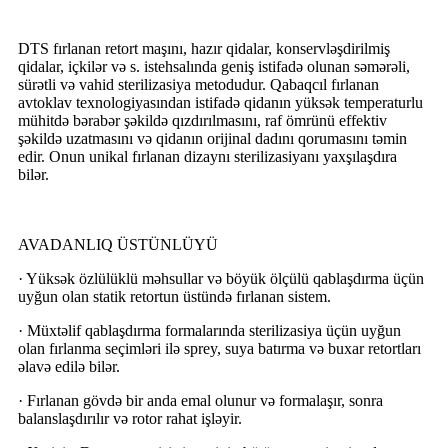
DTS fırlanan retort maşını, hazır qidalar, konservləşdirilmiş
qidalar, içkilər və s. istehsalında geniş istifadə olunan səmərəli,
sürətli və vahid sterilizasiya metodudur. Qabaqcıl fırlanan
avtoklav texnologiyasından istifadə qidanın yüksək temperaturlu
mühitdə bərabər şəkildə qızdırılmasını, raf ömrünü effektiv
şəkildə uzatmasını və qidanın orijinal dadını qorumasını təmin
edir. Onun unikal fırlanan dizaynı sterilizasiyanı yaxşılaşdıra
bilər.
AVADANLIQ ÜSTÜNLÜYÜ
· Yüksək özlülüklü məhsullar və böyük ölçülü qablaşdırma üçün
uyğun olan statik retortun üstündə fırlanan sistem.
· Müxtəlif qablaşdırma formalarında sterilizasiya üçün uyğun
olan fırlanma seçimləri ilə sprey, suya batırma və buxar retortları
əlavə edilə bilər.
· Fırlanan gövdə bir anda emal olunur və formalaşır, sonra
balanslaşdırılır və rotor rahat işləyir.