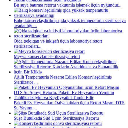
Bu suya batırma retortu vakuumla işləmək üçün uyğundur...
Balıq konservləşdirilmiş qida yüksək temperaturlu sterilizasiya
avadanlığı ...
Qida tədqiqatı və inkişafı üçün laboratoriya retort
sterilizatorları...
Meyvə konservləri sterilizasiya retort
Ağıllı Temperaturla Nəzarət Edilən Konservləşdirilmiş
Sterilizator ...
Paketli Ev Heyvanları Qəlyanaltıları üçün Retort Maşını DTS
Su Yayımı ...
Şüşə Butulkada Süd Üçün Sterilizasiya Retortu