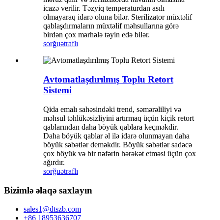
icazə verilir. Təzyiq temperaturdan asılı
olmayaraq idarə oluna bilər. Sterilizator müxtəlif
qablaşdırmaların müxtəlif məhsullarına görə
birdən çox mərhələ təyin edə bilər.
sorğu
ətraflı
Avtomatlaşdırılmış Toplu Retort
Sistemi
Qida emalı sahəsindəki trend, səmərəliliyi və
məhsul təhlükəsizliyini artırmaq üçün kiçik retort
qablarından daha böyük qablara keçməkdir.
Daha böyük qablar əl ilə idarə olunmayan daha
böyük səbətlər deməkdir. Böyük səbətlər sadəcə
çox böyük və bir nəfərin hərəkət etməsi üçün çox
ağırdır.
sorğu
ətraflı
Bizimlə əlaqə saxlayın
sales1@dtszb.com
+86 18953636707