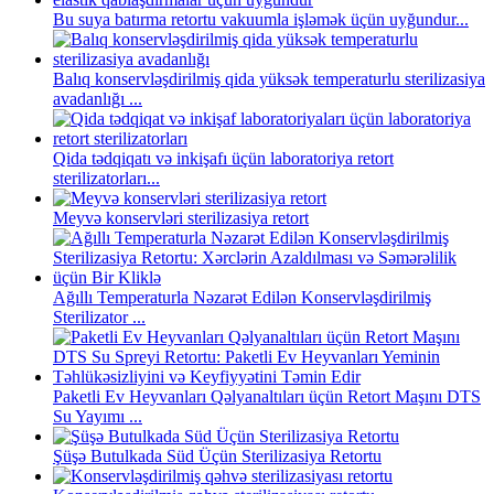
Bu suya batırma retortu vakuumla işləmək üçün uyğundur...
Balıq konservləşdirilmiş qida yüksək temperaturlu sterilizasiya
avadanlığı ...
Qida tədqiqatı və inkişafı üçün laboratoriya retort
sterilizatorları...
Meyvə konservləri sterilizasiya retort
Ağıllı Temperaturla Nəzarət Edilən Konservləşdirilmiş
Sterilizator ...
Paketli Ev Heyvanları Qəlyanaltıları üçün Retort Maşını DTS
Su Yayımı ...
Şüşə Butulkada Süd Üçün Sterilizasiya Retortu