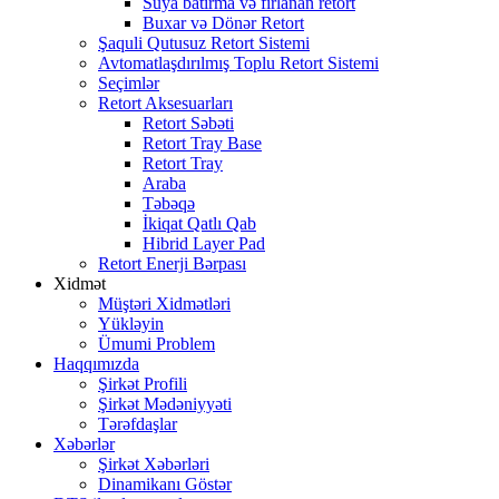
Suya batırma və fırlanan retort
Buxar və Dönər Retort
Şaquli Qutusuz Retort Sistemi
Avtomatlaşdırılmış Toplu Retort Sistemi
Seçimlər
Retort Aksesuarları
Retort Səbəti
Retort Tray Base
Retort Tray
Araba
Təbəqə
İkiqat Qatlı Qab
Hibrid Layer Pad
Retort Enerji Bərpası
Xidmət
Müştəri Xidmətləri
Yükləyin
Ümumi Problem
Haqqımızda
Şirkət Profili
Şirkət Mədəniyyəti
Tərəfdaşlar
Xəbərlər
Şirkət Xəbərləri
Dinamikanı Göstər