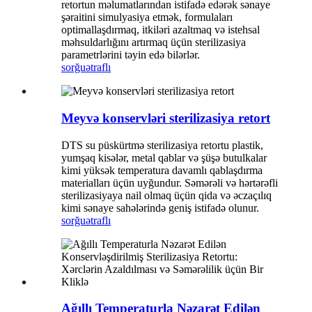
retortun məlumatlarından istifadə edərək sənaye
şəraitini simulyasiya etmək, formulaları
optimallaşdırmaq, itkiləri azaltmaq və istehsal
məhsuldarlığını artırmaq üçün sterilizasiya
parametrlərini təyin edə bilərlər.
sorğu
ətraflı
Meyvə konservləri sterilizasiya retort
DTS su püskürtmə sterilizasiya retortu plastik,
yumşaq kisələr, metal qablar və şüşə butulkalar
kimi yüksək temperatura davamlı qablaşdırma
materialları üçün uyğundur. Səmərəli və hərtərəfli
sterilizasiyaya nail olmaq üçün qida və əczaçılıq
kimi sənaye sahələrində geniş istifadə olunur.
sorğu
ətraflı
Ağıllı Temperaturla Nəzarət Edilən