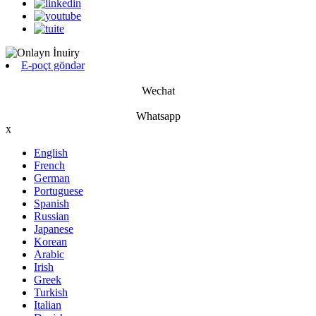
E-poçt göndər
Wechat
Whatsapp
x
English
French
German
Portuguese
Spanish
Russian
Japanese
Korean
Arabic
Irish
Greek
Turkish
Italian