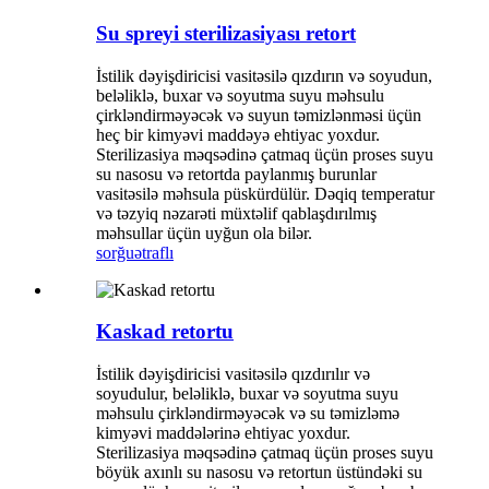
Su spreyi sterilizasiyası retort
İstilik dəyişdiricisi vasitəsilə qızdırın və soyudun,
beləliklə, buxar və soyutma suyu məhsulu
çirkləndirməyəcək və suyun təmizlənməsi üçün
heç bir kimyəvi maddəyə ehtiyac yoxdur.
Sterilizasiya məqsədinə çatmaq üçün proses suyu
su nasosu və retortda paylanmış burunlar
vasitəsilə məhsula püskürdülür. Dəqiq temperatur
və təzyiq nəzarəti müxtəlif qablaşdırılmış
məhsullar üçün uyğun ola bilər.
sorğu
ətraflı
Kaskad retortu
İstilik dəyişdiricisi vasitəsilə qızdırılır və
soyudulur, beləliklə, buxar və soyutma suyu
məhsulu çirkləndirməyəcək və su təmizləmə
kimyəvi maddələrinə ehtiyac yoxdur.
Sterilizasiya məqsədinə çatmaq üçün proses suyu
böyük axınlı su nasosu və retortun üstündəki su