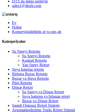
DTS ilə əlaqə saxlayın
sales1@dtszb.com
Ev
Həllər
Konservləşdirilmiş ət və quş əti
Kateqoriyalar
Su Spreyi Retortu
Su Spreyi Retortu
Kaskad Retortu
Yan Sprey Retort
Suya batırma retortu
Birbaşa Buxar Retortu
Buxar və Hava Retortu
Pilot Retortu
Dönər Retort
Su Spreyi və Dönər Retort
Suya batırma və fırlanan retort
Buxar və Dönər Retort
Şaquli Qutusuz Retort Sistemi
Avtomatlaşdırılmış Toplu Retort Sistemi