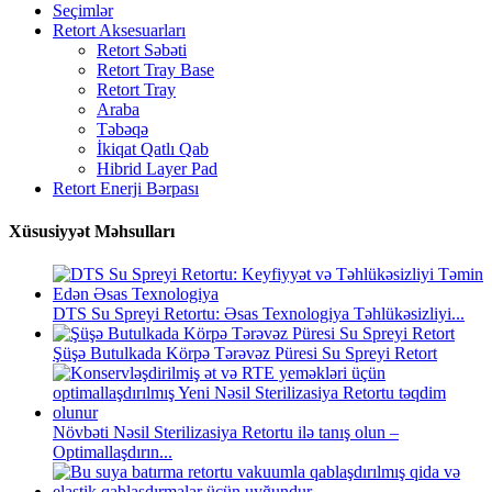
Seçimlər
Retort Aksesuarları
Retort Səbəti
Retort Tray Base
Retort Tray
Araba
Təbəqə
İkiqat Qatlı Qab
Hibrid Layer Pad
Retort Enerji Bərpası
Xüsusiyyət Məhsulları
DTS Su Spreyi Retortu: Əsas Texnologiya Təhlükəsizliyi...
Şüşə Butulkada Körpə Tərəvəz Püresi Su Spreyi Retort
Növbəti Nəsil Sterilizasiya Retortu ilə tanış olun –
Optimallaşdırın...