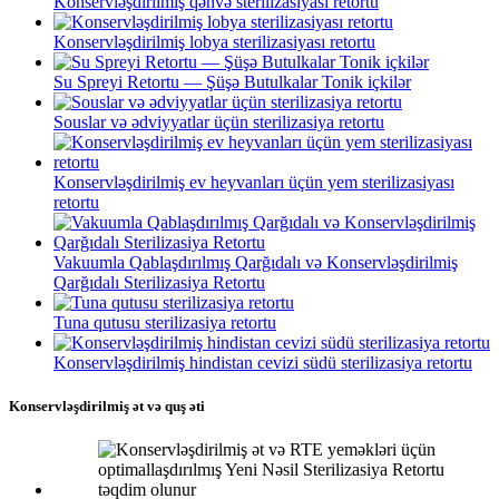
Konservləşdirilmiş qəhvə sterilizasiyası retortu
Konservləşdirilmiş lobya sterilizasiyası retortu
Su Spreyi Retortu — Şüşə Butulkalar Tonik içkilər
Souslar və ədviyyatlar üçün sterilizasiya retortu
Konservləşdirilmiş ev heyvanları üçün yem sterilizasiyası
retortu
Vakuumla Qablaşdırılmış Qarğıdalı və Konservləşdirilmiş
Qarğıdalı Sterilizasiya Retortu
Tuna qutusu sterilizasiya retortu
Konservləşdirilmiş hindistan cevizi südü sterilizasiya retortu
Konservləşdirilmiş ət və quş əti