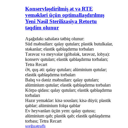
Konservləşdirilmiş ət və RTE
yeməkləri üçün optimallaşdırılmış
Yeni Nəsil Sterilizasiya Retortu
təqdim olunur
Aşağıdakı sahələrə tətbiq olunur:
Süd məhsulları: qalay qutuları; plastik butulkalar,
stəkanlar; elastik qablaşdırma torbaları
Tərəvəz və meyvələr (göbələk, tərəvəz, lobya):
konserv qutuları; elastik qablaşdırma torbaları;
Tetra Recart
Ət, quş əti: qalay qutuları; alüminium qutular;
elastik qablaşdırma torbaları
Balıq və dəniz məhsulları: qalay qutuları;
alüminium qutular; elastik qablaşdırma torbaları
Körpə qidası: qalay qutuları; elastik qablaşdırma
torbaları
Hazır yeməklər: kisə sousları; kisə düyü; plastik
qablar; alüminium folqa qablar
Ev heyvanları üçün yem: qalay qutusu;
alüminium qab; plastik qab; elastik qablaşdırma
torbası; Tetra Recart
sorğu
ətraflı