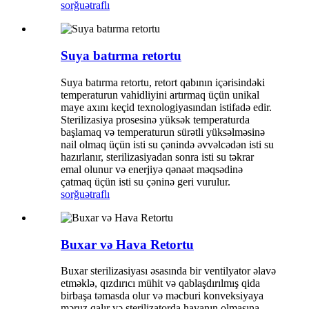
sorğu
ətraflı
Suya batırma retortu
Suya batırma retortu, retort qabının içərisindəki
temperaturun vahidliyini artırmaq üçün unikal
maye axını keçid texnologiyasından istifadə edir.
Sterilizasiya prosesinə yüksək temperaturda
başlamaq və temperaturun sürətli yüksəlməsinə
nail olmaq üçün isti su çənində əvvəlcədən isti su
hazırlanır, sterilizasiyadan sonra isti su təkrar
emal olunur və enerjiyə qənaət məqsədinə
çatmaq üçün isti su çəninə geri vurulur.
sorğu
ətraflı
Buxar və Hava Retortu
Buxar sterilizasiyası əsasında bir ventilyator əlavə
etməklə, qızdırıcı mühit və qablaşdırılmış qida
birbaşa təmasda olur və məcburi konveksiyaya
məruz qalır və sterilizatorda havanın olmasına