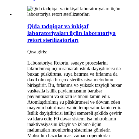
Qida tədqiqat və inkişaf
laboratoriyaları üçün laboratoriya
retort sterilizatorları
Qısa giriş:
Laboratoriya Retortu, sənaye proseslərini
təkrarlamaq üçün səmərəli istilik dəyişdiricisi ilə
buxar, püskürtmə, suya batırma və fırlanma da
daxil olmaqla bir çox sterilizasiya metodunu
birləşdirir. Bu, fırlanma və yüksək təzyiqli buxar
vasitəsilə istilik paylanmasının bərabər
paylanmasını və sürətli isitməni təmin edir.
Atomlaşdırılmış su püskürtməsi və dövran edən
mayenin batırılması vahid temperatur təmin edir.
İstilik dəyişdiricisi istiliyi səmərəli şəkildə çevirir
və idarə edir, F0 dəyər sistemi isə mikrobların
inaktivasiyasını izləyir və izləmə üçün
məlumatları monitorinq sisteminə göndərir.
Məhsulun hazırlanması zamanı operatorlar