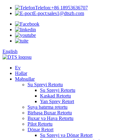
Telefon:
+86 18953636707
E-poçt:
sales1@dtszb.com
English
Ev
Həllər
Məhsullar
Su Spreyi Retortu
Su Spreyi Retortu
Kaskad Retortu
Yan Sprey Retort
Suya batırma retortu
Birbaşa Buxar Retortu
Buxar və Hava Retortu
Pilot Retortu
Dönər Retort
Su Spreyi və Dönər Retort