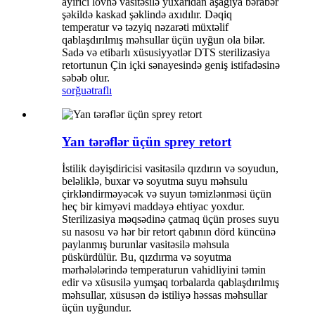
ayırıcı lövhə vasitəsilə yuxarıdan aşağıya bərabər
şəkildə kaskad şəklində axıdılır. Dəqiq
temperatur və təzyiq nəzarəti müxtəlif
qablaşdırılmış məhsullar üçün uyğun ola bilər.
Sadə və etibarlı xüsusiyyətlər DTS sterilizasiya
retortunun Çin içki sənayesində geniş istifadəsinə
səbəb olur.
sorğu
ətraflı
Yan tərəflər üçün sprey retort
İstilik dəyişdiricisi vasitəsilə qızdırın və soyudun,
beləliklə, buxar və soyutma suyu məhsulu
çirkləndirməyəcək və suyun təmizlənməsi üçün
heç bir kimyəvi maddəyə ehtiyac yoxdur.
Sterilizasiya məqsədinə çatmaq üçün proses suyu
su nasosu və hər bir retort qabının dörd küncünə
paylanmış burunlar vasitəsilə məhsula
püskürdülür. Bu, qızdırma və soyutma
mərhələlərində temperaturun vahidliyini təmin
edir və xüsusilə yumşaq torbalarda qablaşdırılmış
məhsullar, xüsusən də istiliyə həssas məhsullar
üçün uyğundur.