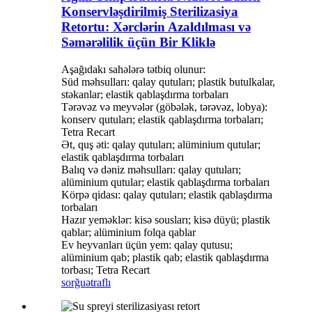
Konservləşdirilmiş Sterilizasiya
Retortu: Xərclərin Azaldılması və
Səmərəlilik üçün Bir Kliklə
Aşağıdakı sahələrə tətbiq olunur:
Süd məhsulları: qalay qutuları; plastik butulkalar,
stəkanlar; elastik qablaşdırma torbaları
Tərəvəz və meyvələr (göbələk, tərəvəz, lobya):
konserv qutuları; elastik qablaşdırma torbaları;
Tetra Recart
Ət, quş əti: qalay qutuları; alüminium qutular;
elastik qablaşdırma torbaları
Balıq və dəniz məhsulları: qalay qutuları;
alüminium qutular; elastik qablaşdırma torbaları
Körpə qidası: qalay qutuları; elastik qablaşdırma
torbaları
Hazır yeməklər: kisə sousları; kisə düyü; plastik
qablar; alüminium folqa qablar
Ev heyvanları üçün yem: qalay qutusu;
alüminium qab; plastik qab; elastik qablaşdırma
torbası; Tetra Recart
sorğu
ətraflı