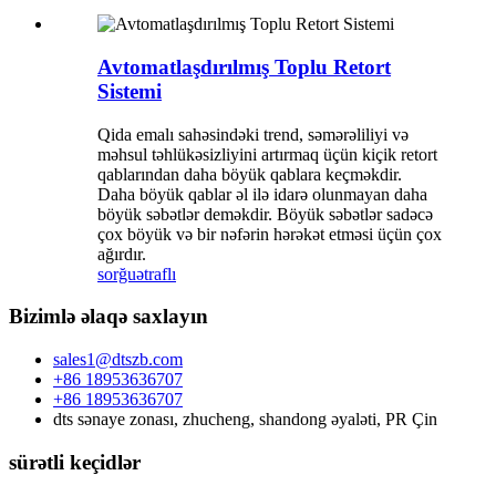
Avtomatlaşdırılmış Toplu Retort
Sistemi
Qida emalı sahəsindəki trend, səmərəliliyi və
məhsul təhlükəsizliyini artırmaq üçün kiçik retort
qablarından daha böyük qablara keçməkdir.
Daha böyük qablar əl ilə idarə olunmayan daha
böyük səbətlər deməkdir. Böyük səbətlər sadəcə
çox böyük və bir nəfərin hərəkət etməsi üçün çox
ağırdır.
sorğu
ətraflı
Bizimlə əlaqə saxlayın
sales1@dtszb.com
+86 18953636707
+86 18953636707
dts sənaye zonası, zhucheng, shandong əyaləti, PR Çin
sürətli keçidlər