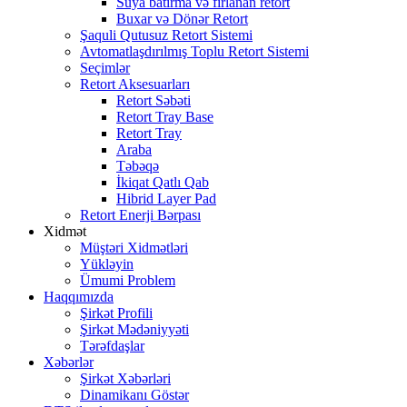
Suya batırma və fırlanan retort
Buxar və Dönər Retort
Şaquli Qutusuz Retort Sistemi
Avtomatlaşdırılmış Toplu Retort Sistemi
Seçimlər
Retort Aksesuarları
Retort Səbəti
Retort Tray Base
Retort Tray
Araba
Təbəqə
İkiqat Qatlı Qab
Hibrid Layer Pad
Retort Enerji Bərpası
Xidmət
Müştəri Xidmətləri
Yükləyin
Ümumi Problem
Haqqımızda
Şirkət Profili
Şirkət Mədəniyyəti
Tərəfdaşlar
Xəbərlər
Şirkət Xəbərləri
Dinamikanı Göstər