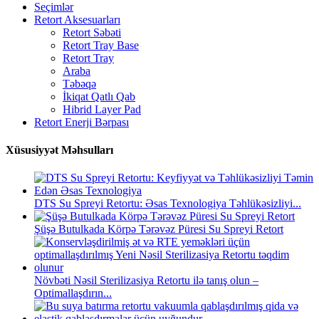
Seçimlər
Retort Aksesuarları
Retort Səbəti
Retort Tray Base
Retort Tray
Araba
Təbəqə
İkiqat Qatlı Qab
Hibrid Layer Pad
Retort Enerji Bərpası
Xüsusiyyət Məhsulları
DTS Su Spreyi Retortu: Əsas Texnologiya Təhlükəsizliyi...
Şüşə Butulkada Körpə Tərəvəz Püresi Su Spreyi Retort
Növbəti Nəsil Sterilizasiya Retortu ilə tanış olun –
Optimallaşdırın...