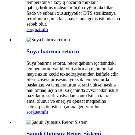
temperatur və təzyiq nəzarəti müxtəlif
qablaşdırılmış məhsullar üçün uyğun ola bilər.
Sadə və etibarlı xüsusiyyətlər DTS sterilizasiya
retortunun Çin içki sənayesində geniş istifadəsinə
səbəb olur.
sorğu
ətraflı
Suya batırma retortu
Suya batırma retortu, retort qabının içərisindəki
temperaturun vahidliyini artırmaq üçün unikal
maye axını keçid texnologiyasından istifadə edir.
Sterilizasiya prosesinə yüksək temperaturda
başlamaq və temperaturun sürətli yüksəlməsinə
nail olmaq üçün isti su çənində əvvəlcədən isti su
hazırlanır, sterilizasiyadan sonra isti su təkrar
emal olunur və enerjiyə qənaət məqsədinə
çatmaq üçün isti su çəninə geri vurulur.
sorğu
ətraflı
Şaquli Qutusuz Retort Sistemi