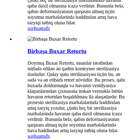
çünki heç bir sterilizasiya mərhələsində havanın
qaba daxil olmasına icazə verilmir. Bununla belə,
qabın deformasiyasının qarşısını almaq üçün
soyutma mərhələlərində həddindən artıq hava
təzyiqi tətbiq oluna bilər.
sorğu
ətraflı
Birbaşa Buxar Retortu
Doymuş Buxar Retortu, insanlar tərəfindən
istifadə edilən ən qədim konteyner sterilizasiya
üsuludur. Qalay qutu sterilizasiyası üçün bu, ən
sadə və ən etibarlı retort növüdür. Bu proses, qabı
buxarla doldurmaqla və havanın ventilyasiya
klapanlarından çıxmasına imkan verməklə bütün
havanın retortdan boşaldılması ilə əlaqədardır. Bu
prosesin sterilizasiya mərhələlərində həddindən
artıq təzyiq yoxdur, çünki heç bir sterilizasiya
mərhələsində havanın qaba daxil olmasına icazə
verilmir. Bununla belə, qabın deformasiyasının
qarşısını almaq üçün soyutma mərhələlərində
hava həddindən artıq təzyiqi tətbiq oluna bilər.
sorğu
ətraflı