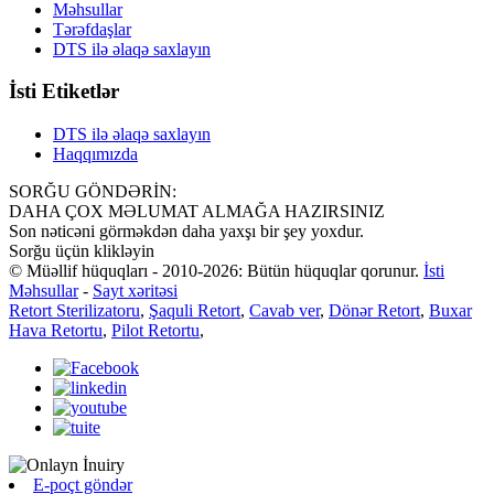
Məhsullar
Tərəfdaşlar
DTS ilə əlaqə saxlayın
İsti Etiketlər
DTS ilə əlaqə saxlayın
Haqqımızda
SORĞU GÖNDƏRİN:
DAHA ÇOX MƏLUMAT ALMAĞA HAZIRSINIZ
Son nəticəni görməkdən daha yaxşı bir şey yoxdur.
Sorğu üçün klikləyin
© Müəllif hüquqları - 2010-2026: Bütün hüquqlar qorunur.
İsti
Məhsullar
-
Sayt xəritəsi
Retort Sterilizatoru
,
Şaquli Retort
,
Cavab ver
,
Dönər Retort
,
Buxar
Hava Retortu
,
Pilot Retortu
,
E-poçt göndər