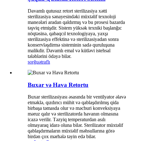
Davamlı qutusuz retort sterilizasiya xətti
sterilizasiya sənayesindəki müxtəlif texnoloji
maneələri aradan qaldırmış və bu prosesi bazarda
təşviq etmişdir. Sistem yüksək texniki başlanğıc
nöqtəsinə, qabaqcıl texnologiyaya, yaxşı
sterilizasiya effektinə və sterilizasiyadan sonra
konservləşdirmə sisteminin sadə quruluşuna
malikdir. Davamlı emal və kütləvi istehsal
tələblərini ödəyə bilər.
sorğu
ətraflı
Buxar və Hava Retortu
Buxar sterilizasiyası əsasında bir ventilyator əlavə
etməklə, qızdırıcı mühit və qablaşdırılmış qida
birbaşa təmasda olur və məcburi konveksiyaya
məruz qalır və sterilizatorda havanın olmasına
icazə verilir. Təzyiq temperaturdan asılı
olmayaraq idarə oluna bilər. Sterilizator müxtəlif
qablaşdırmaların müxtəlif məhsullarına görə
birdən çox mərhələ təyin edə bilər.