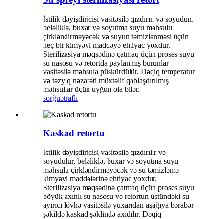
İstilik dəyişdiricisi vasitəsilə qızdırın və soyudun,
beləliklə, buxar və soyutma suyu məhsulu
çirkləndirməyəcək və suyun təmizlənməsi üçün
heç bir kimyəvi maddəyə ehtiyac yoxdur.
Sterilizasiya məqsədinə çatmaq üçün proses suyu
su nasosu və retortda paylanmış burunlar
vasitəsilə məhsula püskürdülür. Dəqiq temperatur
və təzyiq nəzarəti müxtəlif qablaşdırılmış
məhsullar üçün uyğun ola bilər.
sorğu
ətraflı
Kaskad retortu
İstilik dəyişdiricisi vasitəsilə qızdırılır və
soyudulur, beləliklə, buxar və soyutma suyu
məhsulu çirkləndirməyəcək və su təmizləmə
kimyəvi maddələrinə ehtiyac yoxdur.
Sterilizasiya məqsədinə çatmaq üçün proses suyu
böyük axınlı su nasosu və retortun üstündəki su
ayırıcı lövhə vasitəsilə yuxarıdan aşağıya bərabər
şəkildə kaskad şəklində axıdılır. Dəqiq