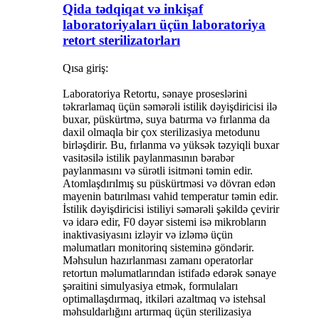
Qida tədqiqat və inkişaf
laboratoriyaları üçün laboratoriya
retort sterilizatorları
Qısa giriş:
Laboratoriya Retortu, sənaye proseslərini
təkrarlamaq üçün səmərəli istilik dəyişdiricisi ilə
buxar, püskürtmə, suya batırma və fırlanma da
daxil olmaqla bir çox sterilizasiya metodunu
birləşdirir. Bu, fırlanma və yüksək təzyiqli buxar
vasitəsilə istilik paylanmasının bərabər
paylanmasını və sürətli isitməni təmin edir.
Atomlaşdırılmış su püskürtməsi və dövran edən
mayenin batırılması vahid temperatur təmin edir.
İstilik dəyişdiricisi istiliyi səmərəli şəkildə çevirir
və idarə edir, F0 dəyər sistemi isə mikrobların
inaktivasiyasını izləyir və izləmə üçün
məlumatları monitorinq sisteminə göndərir.
Məhsulun hazırlanması zamanı operatorlar
retortun məlumatlarından istifadə edərək sənaye
şəraitini simulyasiya etmək, formulaları
optimallaşdırmaq, itkiləri azaltmaq və istehsal
məhsuldarlığını artırmaq üçün sterilizasiya