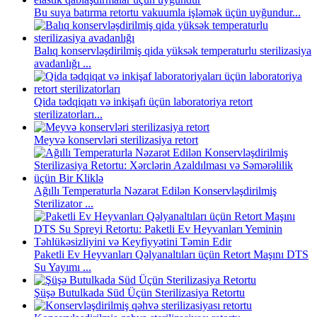
Bu suya batırma retortu vakuumla işləmək üçün uyğundur...
Balıq konservləşdirilmiş qida yüksək temperaturlu sterilizasiya
avadanlığı ...
Qida tədqiqatı və inkişafı üçün laboratoriya retort
sterilizatorları...
Meyvə konservləri sterilizasiya retort
Ağıllı Temperaturla Nəzarət Edilən Konservləşdirilmiş
Sterilizator ...
Paketli Ev Heyvanları Qəlyanaltıları üçün Retort Maşını DTS
Su Yayımı ...
Şüşə Butulkada Süd Üçün Sterilizasiya Retortu