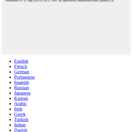
English
French
German
Portuguese
Spanish
Russian
Japanese
Korean
Arabic
Irish
Greek
Turkish
Italian
Danish