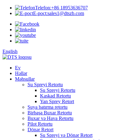
Telefon:
+86 18953636707
E-poçt:
sales1@dtszb.com
English
Ev
Həllər
Məhsullar
Su Spreyi Retortu
Su Spreyi Retortu
Kaskad Retortu
Yan Sprey Retort
Suya batırma retortu
Birbaşa Buxar Retortu
Buxar və Hava Retortu
Pilot Retortu
Dönər Retort
Su Spreyi və Dönər Retort