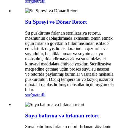
sorğu
ətraflı
Su Spreyi və Dönər Retort
Su püskürtmə fırlanan sterilizasiya retortu,
məzmunun qablaşdırmada axmasını təmin etmək
üçün fırlanan gövdənin fırlanmasından istifadə
edir. İstilik dəyişdiricisi tərəfindən qızdırılır və
soyudulur, beləliklə buxar və soyutma suyu
məhsulu çirkləndirməyəcək və su təmizləyici
kimyəvi maddələrə ehtiyac yoxdur. Sterilizasiya
məqsədinə çatmaq üçün proses suyu su nasosu
və retortda paylanmış burunlar vasitəsilə məhsula
püskürdülür. Dəqiq temperatur və təzyiq nəzarəti
müxtəlif qablaşdırılmış məhsullar üçün uyğun ola
bilər.
sorğu
ətraflı
Suya batırma və fırlanan retort
Suya batırılmış fırlanan retort, fırlanan gövdənin