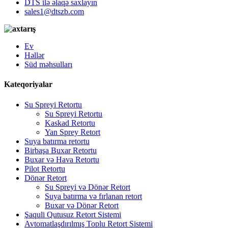
DTS ilə əlaqə saxlayın
sales1@dtszb.com
Ev
Həllər
Süd məhsulları
Kateqoriyalar
Su Spreyi Retortu
Su Spreyi Retortu
Kaskad Retortu
Yan Sprey Retort
Suya batırma retortu
Birbaşa Buxar Retortu
Buxar və Hava Retortu
Pilot Retortu
Dönər Retort
Su Spreyi və Dönər Retort
Suya batırma və fırlanan retort
Buxar və Dönər Retort
Şaquli Qutusuz Retort Sistemi
Avtomatlaşdırılmış Toplu Retort Sistemi