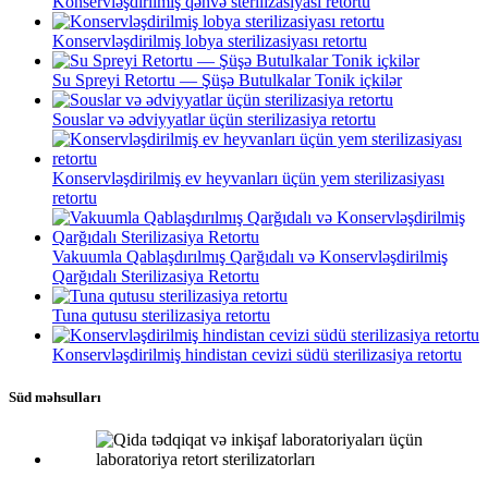
Konservləşdirilmiş qəhvə sterilizasiyası retortu
Konservləşdirilmiş lobya sterilizasiyası retortu
Su Spreyi Retortu — Şüşə Butulkalar Tonik içkilər
Souslar və ədviyyatlar üçün sterilizasiya retortu
Konservləşdirilmiş ev heyvanları üçün yem sterilizasiyası
retortu
Vakuumla Qablaşdırılmış Qarğıdalı və Konservləşdirilmiş
Qarğıdalı Sterilizasiya Retortu
Tuna qutusu sterilizasiya retortu
Konservləşdirilmiş hindistan cevizi südü sterilizasiya retortu
Süd məhsulları