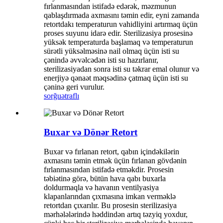
fırlanmasından istifadə edərək, məzmunun
qablaşdırmada axmasını təmin edir, eyni zamanda
retortdakı temperaturun vahidliyini artırmaq üçün
proses suyunu idarə edir. Sterilizasiya prosesinə
yüksək temperaturda başlamaq və temperaturun
sürətli yüksəlməsinə nail olmaq üçün isti su
çənində əvvəlcədən isti su hazırlanır,
sterilizasiyadan sonra isti su təkrar emal olunur və
enerjiyə qənaət məqsədinə çatmaq üçün isti su
çəninə geri vurulur.
sorğu
ətraflı
Buxar və Dönər Retort
Buxar və fırlanan retort, qabın içindəkilərin
axmasını təmin etmək üçün fırlanan gövdənin
fırlanmasından istifadə etməkdir. Prosesin
təbiətinə görə, bütün hava qabı buxarla
doldurmaqla və havanın ventilyasiya
klapanlarından çıxmasına imkan verməklə
retortdan çıxarılır. Bu prosesin sterilizasiya
mərhələlərində həddindən artıq təzyiq yoxdur,