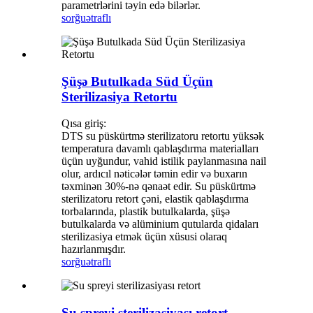
parametrlərini təyin edə bilərlər.
sorğu
ətraflı
Şüşə Butulkada Süd Üçün
Sterilizasiya Retortu
Qısa giriş:
DTS su püskürtmə sterilizatoru retortu yüksək
temperatura davamlı qablaşdırma materialları
üçün uyğundur, vahid istilik paylanmasına nail
olur, ardıcıl nəticələr təmin edir və buxarın
təxminən 30%-nə qənaət edir. Su püskürtmə
sterilizatoru retort çəni, elastik qablaşdırma
torbalarında, plastik butulkalarda, şüşə
butulkalarda və alüminium qutularda qidaları
sterilizasiya etmək üçün xüsusi olaraq
hazırlanmışdır.
sorğu
ətraflı
Su spreyi sterilizasiyası retort