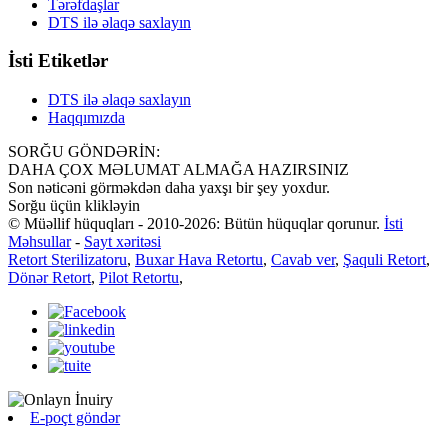
Tərəfdaşlar
DTS ilə əlaqə saxlayın
İsti Etiketlər
DTS ilə əlaqə saxlayın
Haqqımızda
SORĞU GÖNDƏRİN:
DAHA ÇOX MƏLUMAT ALMAĞA HAZIRSINIZ
Son nəticəni görməkdən daha yaxşı bir şey yoxdur.
Sorğu üçün klikləyin
© Müəllif hüquqları - 2010-2026: Bütün hüquqlar qorunur.
İsti
Məhsullar
-
Sayt xəritəsi
Retort Sterilizatoru
,
Buxar Hava Retortu
,
Cavab ver
,
Şaquli Retort
,
Dönər Retort
,
Pilot Retortu
,
E-poçt göndər