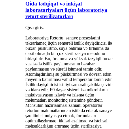
Qida tədqiqat və inkişaf
laboratoriyaları üçün laboratoriya
retort sterilizatorları
Qısa giriş:
Laboratoriya Retortu, sənaye proseslərini
təkrarlamaq üçün səmərəli istilik dəyişdiricisi ilə
buxar, püskürtmə, suya batırma və fırlanma da
daxil olmaqla bir çox sterilizasiya metodunu
birləşdirir. Bu, fırlanma və yüksək təzyiqli buxar
vasitəsilə istilik paylanmasının bərabər
paylanmasını və sürətli isitməni təmin edir.
Atomlaşdırılmış su püskürtməsi və dövran edən
mayenin batırılması vahid temperatur təmin edir.
İstilik dəyişdiricisi istiliyi səmərəli şəkildə çevirir
və idarə edir, F0 dəyər sistemi isə mikrobların
inaktivasiyasını izləyir və izləmə üçün
məlumatları monitorinq sisteminə göndərir.
Məhsulun hazırlanması zamanı operatorlar
retortun məlumatlarından istifadə edərək sənaye
şəraitini simulyasiya etmək, formulaları
optimallaşdırmaq, itkiləri azaltmaq və istehsal
məhsuldarlığını artırmaq üçün sterilizasiya