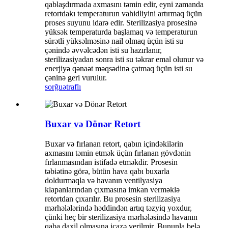
qablaşdırmada axmasını təmin edir, eyni zamanda
retortdakı temperaturun vahidliyini artırmaq üçün
proses suyunu idarə edir. Sterilizasiya prosesinə
yüksək temperaturda başlamaq və temperaturun
sürətli yüksəlməsinə nail olmaq üçün isti su
çənində əvvəlcədən isti su hazırlanır,
sterilizasiyadan sonra isti su təkrar emal olunur və
enerjiyə qənaət məqsədinə çatmaq üçün isti su
çəninə geri vurulur.
sorğu
ətraflı
Buxar və Dönər Retort
Buxar və fırlanan retort, qabın içindəkilərin
axmasını təmin etmək üçün fırlanan gövdənin
fırlanmasından istifadə etməkdir. Prosesin
təbiətinə görə, bütün hava qabı buxarla
doldurmaqla və havanın ventilyasiya
klapanlarından çıxmasına imkan verməklə
retortdan çıxarılır. Bu prosesin sterilizasiya
mərhələlərində həddindən artıq təzyiq yoxdur,
çünki heç bir sterilizasiya mərhələsində havanın
qaba daxil olmasına icazə verilmir. Bununla belə,