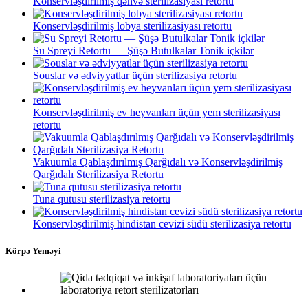
Konservləşdirilmiş qəhvə sterilizasiyası retortu
Konservləşdirilmiş lobya sterilizasiyası retortu
Su Spreyi Retortu — Şüşə Butulkalar Tonik içkilər
Souslar və ədviyyatlar üçün sterilizasiya retortu
Konservləşdirilmiş ev heyvanları üçün yem sterilizasiyası
retortu
Vakuumla Qablaşdırılmış Qarğıdalı və Konservləşdirilmiş
Qarğıdalı Sterilizasiya Retortu
Tuna qutusu sterilizasiya retortu
Konservləşdirilmiş hindistan cevizi südü sterilizasiya retortu
Körpə Yeməyi