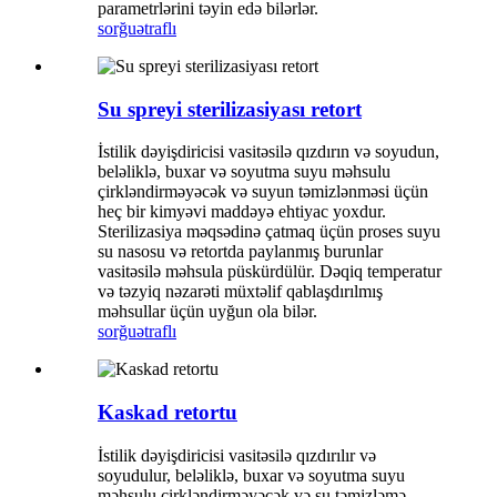
parametrlərini təyin edə bilərlər.
sorğu
ətraflı
Su spreyi sterilizasiyası retort
İstilik dəyişdiricisi vasitəsilə qızdırın və soyudun,
beləliklə, buxar və soyutma suyu məhsulu
çirkləndirməyəcək və suyun təmizlənməsi üçün
heç bir kimyəvi maddəyə ehtiyac yoxdur.
Sterilizasiya məqsədinə çatmaq üçün proses suyu
su nasosu və retortda paylanmış burunlar
vasitəsilə məhsula püskürdülür. Dəqiq temperatur
və təzyiq nəzarəti müxtəlif qablaşdırılmış
məhsullar üçün uyğun ola bilər.
sorğu
ətraflı
Kaskad retortu
İstilik dəyişdiricisi vasitəsilə qızdırılır və
soyudulur, beləliklə, buxar və soyutma suyu
məhsulu çirkləndirməyəcək və su təmizləmə