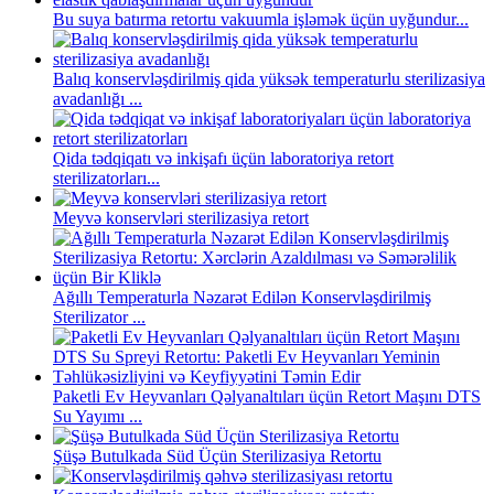
Bu suya batırma retortu vakuumla işləmək üçün uyğundur...
Balıq konservləşdirilmiş qida yüksək temperaturlu sterilizasiya
avadanlığı ...
Qida tədqiqatı və inkişafı üçün laboratoriya retort
sterilizatorları...
Meyvə konservləri sterilizasiya retort
Ağıllı Temperaturla Nəzarət Edilən Konservləşdirilmiş
Sterilizator ...
Paketli Ev Heyvanları Qəlyanaltıları üçün Retort Maşını DTS
Su Yayımı ...
Şüşə Butulkada Süd Üçün Sterilizasiya Retortu