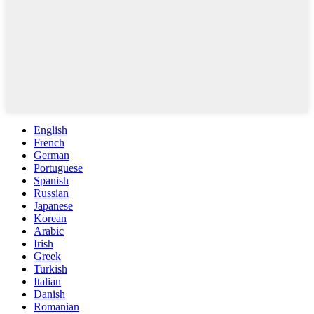
English
French
German
Portuguese
Spanish
Russian
Japanese
Korean
Arabic
Irish
Greek
Turkish
Italian
Danish
Romanian