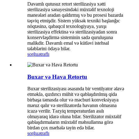
Davamlı qutusuz retort sterilizasiya xətti
sterilizasiya sənayesindəki müxtəlif texnoloji
maneələri aradan qaldırmış və bu prosesi bazarda
təşviq etmişdir. Sistem yüksək texniki başlanğıc
nöqtəsinə, qabaqcıl texnologiyaya, yaxşı
sterilizasiya effektinə və sterilizasiyadan sonra
konservləşdirmə sisteminin sadə quruluşuna
malikdir. Davamlı emal və kütləvi istehsal
tələblərini ödəyə bilər.
sorğu
ətraflı
Buxar və Hava Retortu
Buxar sterilizasiyası əsasında bir ventilyator əlavə
etməklə, qızdırıcı mühit və qablaşdırılmış qida
birbaşa təmasda olur və məcburi konveksiyaya
məruz qalır və sterilizatorda havanın olmasına
icazə verilir. Təzyiq temperaturdan asılı
olmayaraq idarə oluna bilər. Sterilizator müxtəlif
qablaşdırmaların müxtəlif məhsullarına görə
birdən çox mərhələ təyin edə bilər.
sorğu
ətraflı