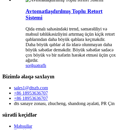
Avtomatlaşdırılmış Toplu Retort
Sistemi
Qida emalı sahəsindəki trend, səmərəliliyi və
məhsul təhlükəsizliyini artırmaq üçün kiçik retort
qablarından daha böyük qablara keçməkdir.
Daha böyük qablar əl ilə idarə olunmayan daha
böyük səbətlər deməkdir. Böyük səbətlər sadəcə
çox böyük və bir nəfərin hərəkət etməsi üçün çox
ağırdır.
sorğu
ətraflı
Bizimlə əlaqə saxlayın
sales1@dtszb.com
+86 18953636707
+86 18953636707
dts sənaye zonası, zhucheng, shandong əyaləti, PR Çin
sürətli keçidlər
Məhsullar