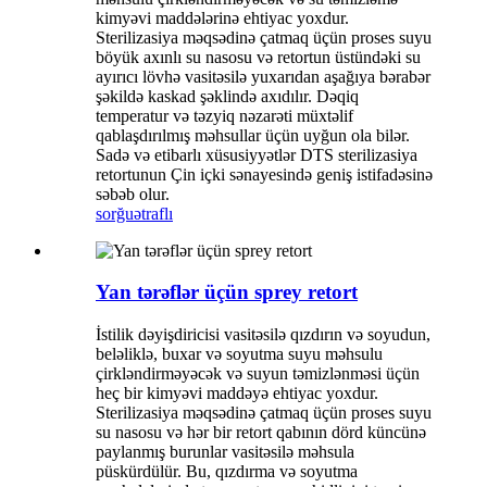
kimyəvi maddələrinə ehtiyac yoxdur.
Sterilizasiya məqsədinə çatmaq üçün proses suyu
böyük axınlı su nasosu və retortun üstündəki su
ayırıcı lövhə vasitəsilə yuxarıdan aşağıya bərabər
şəkildə kaskad şəklində axıdılır. Dəqiq
temperatur və təzyiq nəzarəti müxtəlif
qablaşdırılmış məhsullar üçün uyğun ola bilər.
Sadə və etibarlı xüsusiyyətlər DTS sterilizasiya
retortunun Çin içki sənayesində geniş istifadəsinə
səbəb olur.
sorğu
ətraflı
Yan tərəflər üçün sprey retort
İstilik dəyişdiricisi vasitəsilə qızdırın və soyudun,
beləliklə, buxar və soyutma suyu məhsulu
çirkləndirməyəcək və suyun təmizlənməsi üçün
heç bir kimyəvi maddəyə ehtiyac yoxdur.
Sterilizasiya məqsədinə çatmaq üçün proses suyu
su nasosu və hər bir retort qabının dörd küncünə
paylanmış burunlar vasitəsilə məhsula
püskürdülür. Bu, qızdırma və soyutma