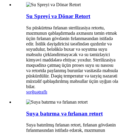
Su Spreyi və Dönər Retort
Su püskürtmə fırlanan sterilizasiya retortu,
məzmunun qablaşdırmada axmasını təmin etmək
üçün fırlanan gövdənin fırlanmasından istifadə
edir. İstilik dəyişdiricisi tərəfindən qızdırılır və
soyudulur, beləliklə buxar və soyutma suyu
məhsulu çirkləndirməyəcək və su təmizləyici
kimyəvi maddələrə ehtiyac yoxdur. Sterilizasiya
məqsədinə çatmaq üçün proses suyu su nasosu
və retortda paylanmış burunlar vasitəsilə məhsula
püskürdülür. Dəqiq temperatur və təzyiq nəzarəti
müxtəlif qablaşdırılmış məhsullar üçün uyğun ola
bilər.
sorğu
ətraflı
Suya batırma və fırlanan retort
Suya batırılmış fırlanan retort, fırlanan gövdənin
fırlanmasından istifadə edərək, məzmunun