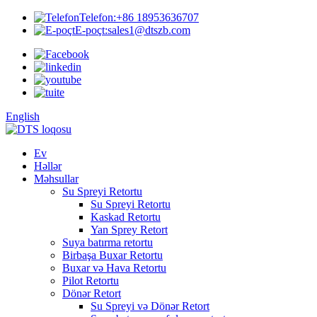
Telefon:
+86 18953636707
E-poçt:
sales1@dtszb.com
English
Ev
Həllər
Məhsullar
Su Spreyi Retortu
Su Spreyi Retortu
Kaskad Retortu
Yan Sprey Retort
Suya batırma retortu
Birbaşa Buxar Retortu
Buxar və Hava Retortu
Pilot Retortu
Dönər Retort
Su Spreyi və Dönər Retort