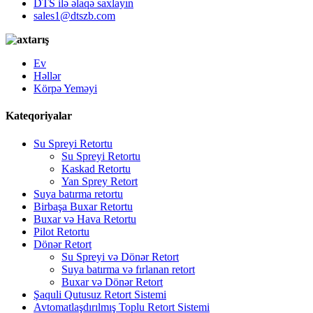
DTS ilə əlaqə saxlayın
sales1@dtszb.com
Ev
Həllər
Körpə Yeməyi
Kateqoriyalar
Su Spreyi Retortu
Su Spreyi Retortu
Kaskad Retortu
Yan Sprey Retort
Suya batırma retortu
Birbaşa Buxar Retortu
Buxar və Hava Retortu
Pilot Retortu
Dönər Retort
Su Spreyi və Dönər Retort
Suya batırma və fırlanan retort
Buxar və Dönər Retort
Şaquli Qutusuz Retort Sistemi
Avtomatlaşdırılmış Toplu Retort Sistemi