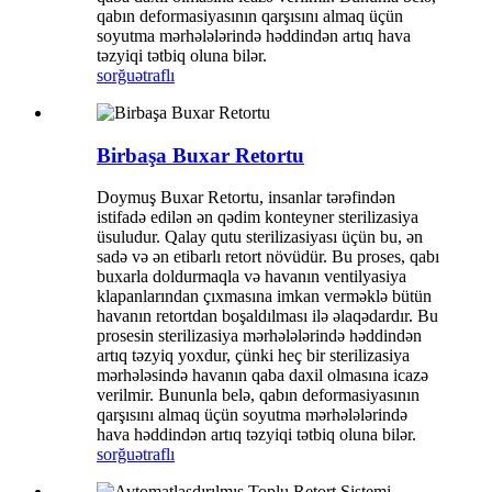
qabın deformasiyasının qarşısını almaq üçün
soyutma mərhələlərində həddindən artıq hava
təzyiqi tətbiq oluna bilər.
sorğu
ətraflı
Birbaşa Buxar Retortu
Doymuş Buxar Retortu, insanlar tərəfindən
istifadə edilən ən qədim konteyner sterilizasiya
üsuludur. Qalay qutu sterilizasiyası üçün bu, ən
sadə və ən etibarlı retort növüdür. Bu proses, qabı
buxarla doldurmaqla və havanın ventilyasiya
klapanlarından çıxmasına imkan verməklə bütün
havanın retortdan boşaldılması ilə əlaqədardır. Bu
prosesin sterilizasiya mərhələlərində həddindən
artıq təzyiq yoxdur, çünki heç bir sterilizasiya
mərhələsində havanın qaba daxil olmasına icazə
verilmir. Bununla belə, qabın deformasiyasının
qarşısını almaq üçün soyutma mərhələlərində
hava həddindən artıq təzyiqi tətbiq oluna bilər.
sorğu
ətraflı