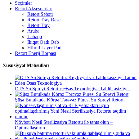
Seçimlər
Retort Aksesuarları
Retort Səbəti
Retort Tray Base
Retort Tray
Araba
Təbəqə
İkiqat Qatlı Qab
Hibrid Layer Pad
Retort Enerji Bərpası
Xüsusiyyət Məhsulları
DTS Su Spreyi Retortu: Əsas Texnologiya Təhlükəsizliyi...
Şüşə Butulkada Körpə Tərəvəz Püresi Su Spreyi Retort
Növbəti Nəsil Sterilizasiya Retortu ilə tanış olun –
Optimallaşdırın...