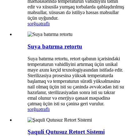
mərhələlərində temperaturun vahidliyini təmin
edir və xüsusilə yumşaq torbalarda qablaşdırılmış
məhsullar, xüsusən də istiliyə həssas məhsullar
üçün uyğundur.
sorğu
ətraflı
Suya batırma retortu
Suya batırma retortu, retort qabının içərisindəki
temperaturun vahidliyini artırmaq üçün unikal
maye axını keçid texnologiyasından istifadə edir.
Sterilizasiya prosesinə yüksək temperaturda
başlamaq və temperaturun sürətli yüksəlməsinə
nail olmaq üçün isti su çənində əvvəlcədən isti su
hazırlanır, sterilizasiyadan sonra isti su təkrar
emal olunur və enerjiyə qənaət məqsədinə
çatmaq üçün isti su çəninə geri vurulur.
sorğu
ətraflı
Şaquli Qutusuz Retort Sistemi