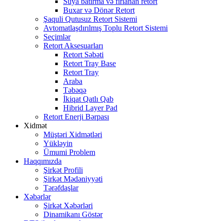
Suya batırma və fırlanan retort
Buxar və Dönər Retort
Şaquli Qutusuz Retort Sistemi
Avtomatlaşdırılmış Toplu Retort Sistemi
Seçimlər
Retort Aksesuarları
Retort Səbəti
Retort Tray Base
Retort Tray
Araba
Təbəqə
İkiqat Qatlı Qab
Hibrid Layer Pad
Retort Enerji Bərpası
Xidmət
Müştəri Xidmətləri
Yükləyin
Ümumi Problem
Haqqımızda
Şirkət Profili
Şirkət Mədəniyyəti
Tərəfdaşlar
Xəbərlər
Şirkət Xəbərləri
Dinamikanı Göstər